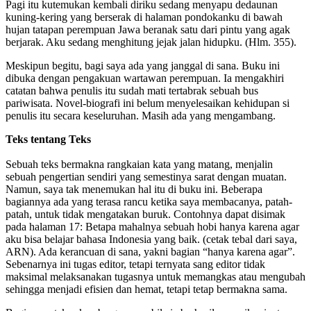
Pagi itu kutemukan kembali diriku sedang menyapu dedaunan
kuning-kering yang berserak di halaman pondokanku di bawah
hujan tatapan perempuan Jawa beranak satu dari pintu yang agak
berjarak. Aku sedang menghitung jejak jalan hidupku. (Hlm. 355).
Meskipun begitu, bagi saya ada yang janggal di sana. Buku ini
dibuka dengan pengakuan wartawan perempuan. Ia mengakhiri
catatan bahwa penulis itu sudah mati tertabrak sebuah bus
pariwisata. Novel-biografi ini belum menyelesaikan kehidupan si
penulis itu secara keseluruhan. Masih ada yang mengambang.
Teks tentang Teks
Sebuah teks bermakna rangkaian kata yang matang, menjalin
sebuah pengertian sendiri yang semestinya sarat dengan muatan.
Namun, saya tak menemukan hal itu di buku ini. Beberapa
bagiannya ada yang terasa rancu ketika saya membacanya, patah-
patah, untuk tidak mengatakan buruk. Contohnya dapat disimak
pada halaman 17: Betapa mahalnya sebuah hobi hanya karena agar
aku bisa belajar bahasa Indonesia yang baik. (cetak tebal dari saya,
ARN). Ada kerancuan di sana, yakni bagian “hanya karena agar”.
Sebenarnya ini tugas editor, tetapi ternyata sang editor tidak
maksimal melaksanakan tugasnya untuk memangkas atau mengubah
sehingga menjadi efisien dan hemat, tetapi tetap bermakna sama.