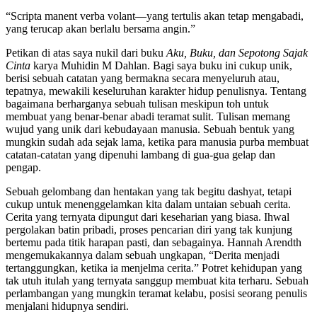
“Scripta manent verba volant—yang tertulis akan tetap mengabadi,
yang terucap akan berlalu bersama angin.”
Petikan di atas saya nukil dari buku
Aku, Buku, dan Sepotong Sajak
Cinta
karya Muhidin M Dahlan. Bagi saya buku ini cukup unik,
berisi sebuah catatan yang bermakna secara menyeluruh atau,
tepatnya, mewakili keseluruhan karakter hidup penulisnya. Tentang
bagaimana berharganya sebuah tulisan meskipun toh untuk
membuat yang benar-benar abadi teramat sulit. Tulisan memang
wujud yang unik dari kebudayaan manusia. Sebuah bentuk yang
mungkin sudah ada sejak lama, ketika para manusia purba membuat
catatan-catatan yang dipenuhi lambang di gua-gua gelap dan
pengap.
Sebuah gelombang dan hentakan yang tak begitu dashyat, tetapi
cukup untuk menenggelamkan kita dalam untaian sebuah cerita.
Cerita yang ternyata dipungut dari keseharian yang biasa. Ihwal
pergolakan batin pribadi, proses pencarian diri yang tak kunjung
bertemu pada titik harapan pasti, dan sebagainya. Hannah Arendth
mengemukakannya dalam sebuah ungkapan, “Derita menjadi
tertanggungkan, ketika ia menjelma cerita.” Potret kehidupan yang
tak utuh itulah yang ternyata sanggup membuat kita terharu. Sebuah
perlambangan yang mungkin teramat kelabu, posisi seorang penulis
menjalani hidupnya sendiri.