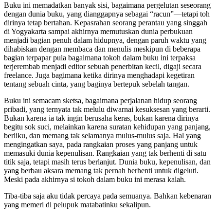
Buku ini memadatkan banyak sisi, bagaimana pergelutan seseorang
dengan dunia buku, yang dianggapnya sebagai “racun”—tetapi toh
dirinya tetap bertahan. Kepasrahan seorang perantau yang singgah
di Yogyakarta sampai akhirnya memutuskan dunia perbukuan
menjadi bagian penuh dalam hidupnya, dengan paruh waktu yang
dihabiskan dengan membaca dan menulis meskipun di beberapa
bagian terpapar pula bagaimana tokoh dalam buku ini terpaksa
terjerembab menjadi editor sebuah penerbitan kecil, digaji secara
freelance. Juga bagimana ketika dirinya menghadapi kegetiran
tentang sebuah cinta, yang baginya bertepuk sebelah tangan.
Buku ini semacam sketsa, bagaimana perjalanan hidup seorang
pribadi, yang ternyata tak melulu diwarnai kesuksesan yang berarti.
Bukan karena ia tak ingin berusaha keras, bukan karena dirinya
begitu sok suci, melainkan karena suratan kehidupan yang panjang,
berliku, dan memang tak selamanya mulus-mulus saja. Hal yang
mengingatkan saya, pada rangkaian proses yang panjang untuk
memasuki dunia kepenulisan. Rangkaian yang tak berhenti di satu
titik saja, tetapi masih terus berlanjut. Dunia buku, kepenulisan, dan
yang berbau aksara memang tak pernah berhenti untuk digeluti.
Meski pada akhirnya si tokoh dalam buku ini merasa kalah.
Tiba-tiba saja aku tidak percaya pada semuanya. Bahkan kebenaran
yang memeri di pelupuk matabatinku sekalipun.