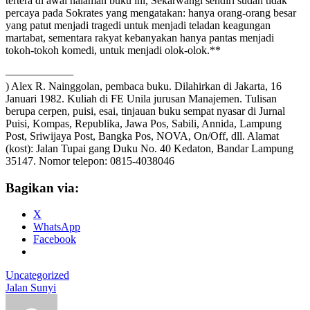
tertera di awal halaman buku ini, Sekarwangi sendiri sudah tidak
percaya pada Sokrates yang mengatakan: hanya orang-orang besar
yang patut menjadi tragedi untuk menjadi teladan keagungan
martabat, sementara rakyat kebanyakan hanya pantas menjadi
tokoh-tokoh komedi, untuk menjadi olok-olok.**
———————
) Alex R. Nainggolan, pembaca buku. Dilahirkan di Jakarta, 16
Januari 1982. Kuliah di FE Unila jurusan Manajemen. Tulisan
berupa cerpen, puisi, esai, tinjauan buku sempat nyasar di Jurnal
Puisi, Kompas, Republika, Jawa Pos, Sabili, Annida, Lampung
Post, Sriwijaya Post, Bangka Pos, NOVA, On/Off, dll. Alamat
(kost): Jalan Tupai gang Duku No. 40 Kedaton, Bandar Lampung
35147. Nomor telepon: 0815-4038046
Bagikan via:
X
WhatsApp
Facebook
Uncategorized
Jalan Sunyi