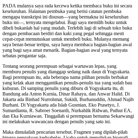
PADA mulanya saya rada kecewa ketika membaca buku ini secara
keseluruhan. Halaman pembuka yang berisi catatan pembuka
mengapa transkripsi ini disusun—yang bermakna isi keseluruhan
buku ini—, ternyata mengelabui. Bagi saya memilih buku untuk
dibeli bukanlah hal yang mudah. Terlebih lagi di sebuah toko buku
dengan pembacaan berdiri dan kaki yang pegal sehingga mesti
cepat-cepat memutuskan untuk membeli buku. Mulanya memang
saya benar-benar tertipu, saya hanya membaca bagian-bagian awal
yang bagi saya amat menarik. Bagian-bagian awal yang ternyata
sebatas pengantar saja.
Tentang seorang perempuan sebagai wartawan lepas, yang
memburu penulis yang dianggap sedang naik daun di Yogyakarta.
Bagi perempuan itu, ada beberapa nama pilihan penulis berbakat
yang kelak akan menggantikan penulis-penulis tua yang sudah bau
kuburan. Di samping penulis yang diburu di Yogyakarta itu, di
Bandung ada Anton Kurnia, Dinar Rahayu, dan Anwar Halid. Di
Jakarta ada Binhad Nurrohmat, Sukidi, Burhanuddin, Ahmad Najib
Burhani. Di Yogyakarta ada Islah Gusmian, Eko Prasetyo, J.
Sumardianta, R. Sabroer Soenardi, Nurkahlik Ridwan, Puthut EA,
dan Eka Kurniawan. Tinggallah si perempuan bernama Sekarwangi
ini melakukan wawancara dengan penulis yang satu ini.
Maka dimulailah pencarian tersebut. Fragmen yang dipilah-pilah
hingga pengakuan keduabelas. Usaha untuk menuliskan biografi