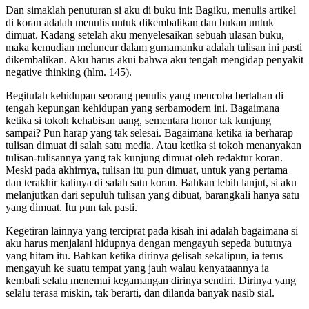
Dan simaklah penuturan si aku di buku ini: Bagiku, menulis artikel
di koran adalah menulis untuk dikembalikan dan bukan untuk
dimuat. Kadang setelah aku menyelesaikan sebuah ulasan buku,
maka kemudian meluncur dalam gumamanku adalah tulisan ini pasti
dikembalikan. Aku harus akui bahwa aku tengah mengidap penyakit
negative thinking (hlm. 145).
Begitulah kehidupan seorang penulis yang mencoba bertahan di
tengah kepungan kehidupan yang serbamodern ini. Bagaimana
ketika si tokoh kehabisan uang, sementara honor tak kunjung
sampai? Pun harap yang tak selesai. Bagaimana ketika ia berharap
tulisan dimuat di salah satu media. Atau ketika si tokoh menanyakan
tulisan-tulisannya yang tak kunjung dimuat oleh redaktur koran.
Meski pada akhirnya, tulisan itu pun dimuat, untuk yang pertama
dan terakhir kalinya di salah satu koran. Bahkan lebih lanjut, si aku
melanjutkan dari sepuluh tulisan yang dibuat, barangkali hanya satu
yang dimuat. Itu pun tak pasti.
Kegetiran lainnya yang terciprat pada kisah ini adalah bagaimana si
aku harus menjalani hidupnya dengan mengayuh sepeda bututnya
yang hitam itu. Bahkan ketika dirinya gelisah sekalipun, ia terus
mengayuh ke suatu tempat yang jauh walau kenyataannya ia
kembali selalu menemui kegamangan dirinya sendiri. Dirinya yang
selalu terasa miskin, tak berarti, dan dilanda banyak nasib sial.