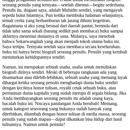
seorang penulis yang ternyata—setelah ditemui—begitu sederhana.
Penulis itu, dugaan saya, adalah Muhidin sendiri, yang mengayuh
sepeda butut hitamnya. Pun ketika membuka halaman selanjutnya,
temali cerita yang berhamburan tak jarang dihuni kegetiran.
Bagaimana si aku yang berasal dari daerah pantai, bermula dari
tidak tahu sama sekali (barang sedikit pun membaca) buku sampai
akhirnya menemui dunianya di sana. Mulanya, saya menebak
bahwa Sekarwangilah yang akan menjadi tokoh utama buku ini.
Saya tertipu. Ternyata setelah saya membaca secara keseluruhan,
buku ini hanya berisi biografi seorang penulis. Penulis yang kembali
menuturkan kehidupannya sendiri.
Namun, ini merupakan sebuah usaha, usaha untuk menuliskan
biografi dirinya sendiri. Meski di beberapa rangkaian ada yang
disamarkan atau dilebih-lebihkan, sebuah usaha yang memang layak
dihargai ketika seorang penulis menghadapi dunia buku sendiri
dengan kecilnya honor tulisan, royalti cetak sebuah buku, atau
permainan dunia kapitalis yang sudah merupa di segala bidang. Jika
Anda membayangkan seorang penulis itu adalah orang kaya,
bacalah buku ini. Niscaya pandangan Anda berubah! Memang,
untuk kategori seseorang yang bukunya sudah banyak yang
diterbitkan, ditambah dengan honor tulisan di media massa, seorang
penulis yang sudah mapan—dapat dikatakan bisa hidup dari hasil
tulisannya. Namun untuk pemula?