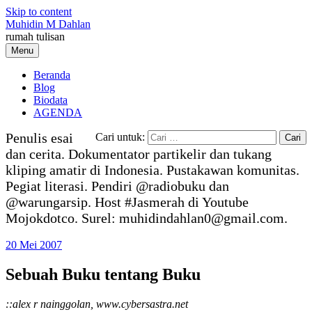
Skip to content
Muhidin M Dahlan
rumah tulisan
Menu
Beranda
Blog
Biodata
AGENDA
Penulis esai
Cari untuk:
dan cerita. Dokumentator partikelir dan tukang
kliping amatir di Indonesia. Pustakawan komunitas.
Pegiat literasi. Pendiri @radiobuku dan
@warungarsip. Host #Jasmerah di Youtube
Mojokdotco. Surel: muhidindahlan0@gmail.com.
20 Mei 2007
Sebuah Buku tentang Buku
::alex r nainggolan, www.cybersastra.net