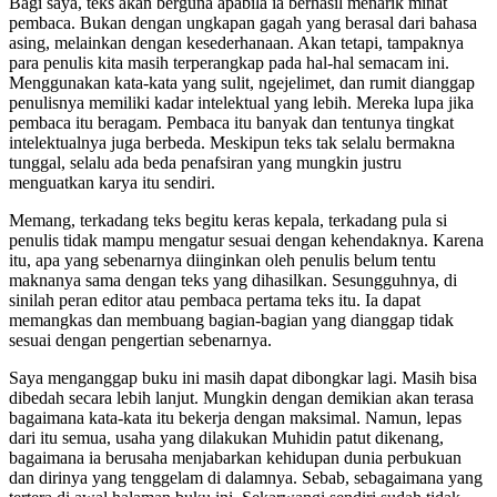
Bagi saya, teks akan berguna apabila ia berhasil menarik minat
pembaca. Bukan dengan ungkapan gagah yang berasal dari bahasa
asing, melainkan dengan kesederhanaan. Akan tetapi, tampaknya
para penulis kita masih terperangkap pada hal-hal semacam ini.
Menggunakan kata-kata yang sulit, ngejelimet, dan rumit dianggap
penulisnya memiliki kadar intelektual yang lebih. Mereka lupa jika
pembaca itu beragam. Pembaca itu banyak dan tentunya tingkat
intelektualnya juga berbeda. Meskipun teks tak selalu bermakna
tunggal, selalu ada beda penafsiran yang mungkin justru
menguatkan karya itu sendiri.
Memang, terkadang teks begitu keras kepala, terkadang pula si
penulis tidak mampu mengatur sesuai dengan kehendaknya. Karena
itu, apa yang sebenarnya diinginkan oleh penulis belum tentu
maknanya sama dengan teks yang dihasilkan. Sesungguhnya, di
sinilah peran editor atau pembaca pertama teks itu. Ia dapat
memangkas dan membuang bagian-bagian yang dianggap tidak
sesuai dengan pengertian sebenarnya.
Saya menganggap buku ini masih dapat dibongkar lagi. Masih bisa
dibedah secara lebih lanjut. Mungkin dengan demikian akan terasa
bagaimana kata-kata itu bekerja dengan maksimal. Namun, lepas
dari itu semua, usaha yang dilakukan Muhidin patut dikenang,
bagaimana ia berusaha menjabarkan kehidupan dunia perbukuan
dan dirinya yang tenggelam di dalamnya. Sebab, sebagaimana yang