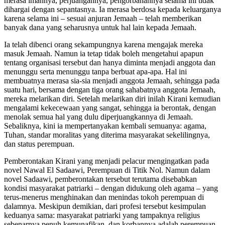
merasa imannya, perjuangannya, pengorbanannya selama ini tidak
dihargai dengan sepantasnya. Ia merasa berdosa kepada keluarganya
karena selama ini – sesuai anjuran Jemaah – telah memberikan
banyak dana yang seharusnya untuk hal lain kepada Jemaah.
Ia telah dibenci orang sekampungnya karena mengajak mereka
masuk Jemaah. Namun ia tetap tidak boleh mengetahui apapun
tentang organisasi tersebut dan hanya diminta menjadi anggota dan
menunggu serta menunggu tanpa berbuat apa-apa. Hal ini
membuatnya merasa sia-sia menjadi anggota Jemaah, sehingga pada
suatu hari, bersama dengan tiga orang sahabatnya anggota Jemaah,
mereka melarikan diri. Setelah melarikan diri inilah Kirani kemudian
mengalami kekecewaan yang sangat, sehingga ia berontak, dengan
menolak semua hal yang dulu diperjuangkannya di Jemaah.
Sebaliknya, kini ia mempertanyakan kembali semuanya: agama,
Tuhan, standar moralitas yang diterima masyarakat sekelilingnya,
dan status perempuan.
Pemberontakan Kirani yang menjadi pelacur mengingatkan pada
novel Nawal El Sadaawi, Perempuan di Titik Nol. Namun dalam
novel Sadaawi, pemberontakan tersebut terutama disebabkan
kondisi masyarakat patriarki – dengan didukung oleh agama – yang
terus-menerus menghinakan dan menindas tokoh perempuan di
dalamnya. Meskipun demikian, dari profesi tersebut kesimpulan
keduanya sama: masyarakat patriarki yang tampaknya religius
sebenarnya penuh kemunafikan, dan korbannya adalah perempuan.