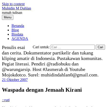
Skip to content
Muhidin M Dahlan
rumah tulisan
Menu
Beranda
Blog
Biodata
AGENDA
Penulis esai
Cari untuk:
dan cerita. Dokumentator partikelir dan tukang
kliping amatir di Indonesia. Pustakawan komunitas.
Pegiat literasi. Pendiri @radiobuku dan
@warungarsip. Host #Jasmerah di Youtube
Mojokdotco. Surel: muhidindahlan0@gmail.com.
21 Oktober 2007
Waspada dengan Jemaah Kirani
::rati