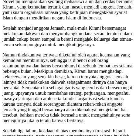
Novel ini mengisahkan seorang mahasiswi alim dan cerdas bernama
Kirani, yang kemudian tertarik dan masuk menjadi anggota Jemaah,
yaitu suatu organisasi rahasia yang bertujuan menegakkan syariat
Islam dengan mendirikan negara Islam di Indonesia.
Setelah menjadi anggota Jemaah, mula-mula Kirani bersemangat
melakukan dakwah dan menyumbangkan dana secara teratur dalam
jumlah cukup besar, sampai ia berani mengajak keluarga dan teman-
teman sekampungnya untuk mengikuti jejaknya.
Namun tindakannya ternyata diketahui oleh aparat keamanan yang
kemudian memburunya, sehingga ia dibenci oleh orang
sekampungnya dan harus bersembunyi di sebuah tempat kos selama
beberapa bulan. Meskipun demikian, Kirani harus menghadapi
kekecewaan yang semakin besar, karena ternyata anggota Jemaah
lainnya tidak melakukan dakwah sebagaimana dirinya dan hanya
bersantai. Sementara itu sebagai gadis yang cerdas dan bersemangat
juang, upayanya untuk membahas strategi perjuangan, mengetahui
luasnya jaringan dan arah serta kondisi organisasi selalu kandas
karena ternyata tidak seorangpun diantara rekan-rekan anggota
jemaah yang tinggal bersamanya atau dikenalnya mengetahui hal
tersebut, bahkan mereka tidak berusaha untuk mengetahuinya serta
menegurnya jika ia teralu banyak bertanya.
Setelah tiga tahun, keadaan di atas membuatnya frustrasi. Kirani