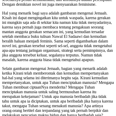
Dengan demikian novel ini juga menyuarakan feminisme.
Hal yang menarik bagi saya adalah gambaran mengenai Jemaah.
Kisah ini dapat mengingatkan kita untuk waspada, karena gerakan
ini mungkin saja ada di sekitar kita namun kita tidak menyadarinya,
karena saya pernah juga membaca tentang pengakuan seorang
mantan anggota gerakan semacam ini, yang kemudian tersadar
setelah membaca buku tulisan Nawal El Sadaawi dan kemudian
beralih haluan menjadi feminis. Sama seperti digambarkan dalam
novel ini, gerakan tersebut seperti sel-sel, anggota tidak mengetahui
apa-apa tentang jaringan organisasi, strategi serta pemimpinnya, dan
jika anggota tersebut keluar, segalanya terputus. Namun tidak
masalah, karena anggota biasa tidak mengetahui apapun.
Selain gambaran mengenai Jemaah, bagian yang menarik adalah
ketika Kirani telah memberontak dan kemudian mempertanyakan
hal-hal yang selama ini diterimanya begitu saja. Kirani kemudian
mempertanyakan, untuk apa Tuhan menciptakan manusia? Mengapa
Tuhan membuat ciptaanNya menderita? Mengapa Tuhan
menciptakan manusia untuk saling bermusuhan karena itu
merupakan kekejaman? Untuk apa manusia beribadah jika tidak
tahu untuk apa ia diciptakan, untuk apa beribadah jika hanya karena
takut, mengapa Tuhan senang menakuti manusia? Apa artinya
orang-orang bertitel dan terpandang yang tak pernah berpikir dan
melakukan pencarian makna hidup dan hanya beribadah saja?