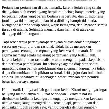
Pertanyaan-pertanyaan di atas menarik, karena itulah yang selalu
ditanyakan oleh mereka yang berpikiran bebas; hanya mereka yang
berpikiran bebas yang berani bertanya seperti itu, dan di Indonesia,
jumlahnya tidak banyak, kalau bisa dibilang hampir tidak ada.
Mengapa? Karena setiap orang wajib beragama, dan jawaban semua
itu ada di agama. Sehingga menanyakan hal-hal di atas akan
dianggap tidak beragama.
Tapi sebenarnya pertanyaan-pertanyaan di atas adalah ungkapan
seseorang yang jujur dan rasional. Tidak harus merupakan
pertanyaan seorang perempuan yang kecewa dan marah. Namun
agama memang selalu melarang pertanyaan yang terlalu jauh,
karena kejujuran dan rasionalisme akan mengarah pada skeptisisme
dan perlunya pembuktian. Itu sebabnya agama diajarkan sedini
mungkin dalam bentuk indoktrinasi dan ancaman, karena jika tidak,
dapat diruntuhkan oleh pikiran rasional, kritis, jujur dan bukti-bukti
empiris. Itu sebabnya pula sebagian besar ilmuwan dan pemikir
besar tak percaya agama.
Hal menarik lainnya adalah gambaran ketika Kirani mengingat-ingat
hal yang membuatnya dulu taat beribadah. Ternyata hal itu
disebabkan ketika ia kecil guru mengajinya menguraikan keadaan
neraka yang sangat mengerikan – tentang api, pemotongan dan
penusukan tubuh seperti sate, yang diperjelas dengan gambar-