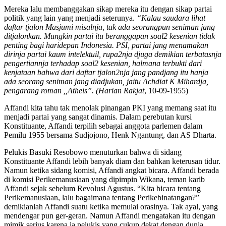
Mereka lalu membanggakan sikap mereka itu dengan sikap partai
politik yang lain yang menjadi seterunya.
“Kalau saudara lihat
daftar tjalon Masjumi misalnja, tak ada seorangpun seniman jang
ditjalonkan. Mungkin partai itu beranggapan soal2 kesenian tidak
penting bagi haridepan Indonesia. PSI, partai jang menamakan
dirinja partai kaum intelektuil, rupa2nja djuga demikian terbatasnja
pengertiannja terhadap soal2 kesenian, halmana terbukti dari
kenjataan bahwa dari daftar tjalon2nja jang pandjang itu hanja
ada seorang seniman jang diadjukan, jaitu Achdiat K Mihardja,
pengarang roman ,,Atheis”. (Harian Rakjat
, 10-09-1955)
Affandi kita tahu tak menolak pinangan PKI yang memang saat itu
menjadi partai yang sangat dinamis. Dalam perebutan kursi
Konstituante, Affandi terpilih sebagai anggota parlemen dalam
Pemilu 1955 bersama Sudjojono, Henk Ngantung, dan AS Dharta.
Pelukis Basuki Resobowo menuturkan bahwa di sidang
Konstituante Affandi lebih banyak diam dan bahkan keterusan tidur.
Namun ketika sidang komisi, Affandi angkat bicara. Affandi berada
di komisi Perikemanusiaan yang dipimpin Wikana, teman karib
Affandi sejak sebelum Revolusi Agustus. “Kita bicara tentang
Perikemanusiaan, lalu bagaimana tentang Perikebinatangan?”
demikianlah Affandi suatu ketika memulai orasinya. Tak ayal, yang
mendengar pun ger-geran. Namun Affandi mengatakan itu dengan
mimik serius karena ia pelukis yang cukup dekat dengan dunia