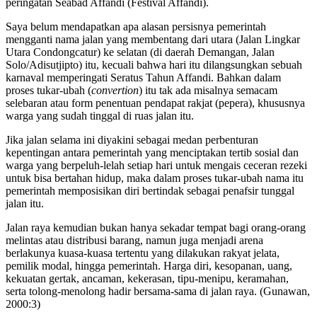
peringatan Seabad Affandi (Festival Affandi).
Saya belum mendapatkan apa alasan persisnya pemerintah
mengganti nama jalan yang membentang dari utara (Jalan Lingkar
Utara Condongcatur) ke selatan (di daerah Demangan, Jalan
Solo/Adisutjipto) itu, kecuali bahwa hari itu dilangsungkan sebuah
karnaval memperingati Seratus Tahun Affandi. Bahkan dalam
proses tukar-ubah (
convertion
) itu tak ada misalnya semacam
selebaran atau form penentuan pendapat rakjat (pepera), khususnya
warga yang sudah tinggal di ruas jalan itu.
Jika jalan selama ini diyakini sebagai medan perbenturan
kepentingan antara pemerintah yang menciptakan tertib sosial dan
warga yang berpeluh-lelah setiap hari untuk mengais ceceran rezeki
untuk bisa bertahan hidup, maka dalam proses tukar-ubah nama itu
pemerintah memposisikan diri bertindak sebagai penafsir tunggal
jalan itu.
Jalan raya kemudian bukan hanya sekadar tempat bagi orang-orang
melintas atau distribusi barang, namun juga menjadi arena
berlakunya kuasa-kuasa tertentu yang dilakukan rakyat jelata,
pemilik modal, hingga pemerintah. Harga diri, kesopanan, uang,
kekuatan gertak, ancaman, kekerasan, tipu-menipu, keramahan,
serta tolong-menolong hadir bersama-sama di jalan raya. (Gunawan,
2000:3)