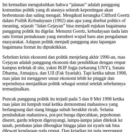
Ini kemudian mengukuhkan bahwa “jalanan” adalah panggung
komunitas politik yang di atasnya seluruh kepentingan akan
berbenturan dan saling mengait. Mengikuti kerangka Clifford Geertz
dalam
Politik Kebudayaan
(1992) atas apa yang disebut politics of
meaning, sejarah “Jalan Gejayan” bisa menjadi rujukan bagaimana
panggung politik itu digelar. Menurut Geertz, kebudayaan tiada lain
satu format pemaknaan yang memberi wujud baru atas pengalaman
masyarakat. Adapun politik menjadi panggung atau lapangan
bagaimana format itu dipraktikkan.
Sebelum krisis ekonomi dan politik menjelang akhir 1990-an, ruas
Gejayan adalah panggung ekonomi dan pendidikan dengan empat
kampus terletak di situ, yakni IKIP Jogja (sekarang UNY), Sanata
Dharma, Atmajaya, dan UII (Fak Syariah). Tapi ketika tahun 1998,
ruas jalan ini menggeser unsur ekonomi lebih ke pinggir dan
sepenuhnya menjadikan politik sebagai sentral setelah sebelumnya
termarjinalkan.
Puncak panggung politik itu terjadi pada 5 dan 8 Mei 1998 ketika
ruas jalan ini lumpuh total ketika demonstrasi mahasiswa yang
berlangsung dari siang hingga subuh berakhir ricuh. Selama
pendudukan mahasiswa, pot-pot bunga dipecahkan, pepohonan
diseret, gardu telepon digerayangi, lampu-lampu jalan ditekuk ke
tanah, pembatas jalan dibongkar hingga jalan ini nyaris tak bisa
dilewati kendaraan roda empat. Dan kejadian ini pula merenggut