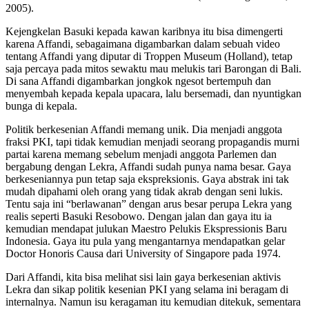
2005).
Kejengkelan Basuki kepada kawan karibnya itu bisa dimengerti
karena Affandi, sebagaimana digambarkan dalam sebuah video
tentang Affandi yang diputar di Troppen Museum (Holland), tetap
saja percaya pada mitos sewaktu mau melukis tari Barongan di Bali.
Di sana Affandi digambarkan jongkok ngesot bertempuh dan
menyembah kepada kepala upacara, lalu bersemadi, dan nyuntigkan
bunga di kepala.
Politik berkesenian Affandi memang unik. Dia menjadi anggota
fraksi PKI, tapi tidak kemudian menjadi seorang propagandis murni
partai karena memang sebelum menjadi anggota Parlemen dan
bergabung dengan Lekra, Affandi sudah punya nama besar. Gaya
berkeseniannya pun tetap saja ekspreksionis. Gaya abstrak ini tak
mudah dipahami oleh orang yang tidak akrab dengan seni lukis.
Tentu saja ini “berlawanan” dengan arus besar perupa Lekra yang
realis seperti Basuki Resobowo. Dengan jalan dan gaya itu ia
kemudian mendapat julukan Maestro Pelukis Ekspressionis Baru
Indonesia. Gaya itu pula yang mengantarnya mendapatkan gelar
Doctor Honoris Causa dari University of Singapore pada 1974.
Dari Affandi, kita bisa melihat sisi lain gaya berkesenian aktivis
Lekra dan sikap politik kesenian PKI yang selama ini beragam di
internalnya. Namun isu keragaman itu kemudian ditekuk, sementara