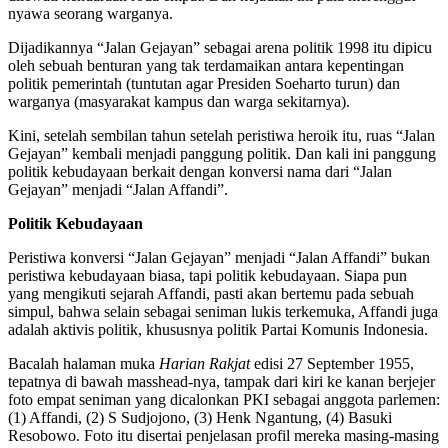
nyawa seorang warganya.
Dijadikannya “Jalan Gejayan” sebagai arena politik 1998 itu dipicu
oleh sebuah benturan yang tak terdamaikan antara kepentingan
politik pemerintah (tuntutan agar Presiden Soeharto turun) dan
warganya (masyarakat kampus dan warga sekitarnya).
Kini, setelah sembilan tahun setelah peristiwa heroik itu, ruas “Jalan
Gejayan” kembali menjadi panggung politik. Dan kali ini panggung
politik kebudayaan berkait dengan konversi nama dari “Jalan
Gejayan” menjadi “Jalan Affandi”.
Politik Kebudayaan
Peristiwa konversi “Jalan Gejayan” menjadi “Jalan Affandi” bukan
peristiwa kebudayaan biasa, tapi politik kebudayaan. Siapa pun
yang mengikuti sejarah Affandi, pasti akan bertemu pada sebuah
simpul, bahwa selain sebagai seniman lukis terkemuka, Affandi juga
adalah aktivis politik, khususnya politik Partai Komunis Indonesia.
Bacalah halaman muka
Harian Rakjat
edisi 27 September 1955,
tepatnya di bawah masshead-nya, tampak dari kiri ke kanan berjejer
foto empat seniman yang dicalonkan PKI sebagai anggota parlemen:
(1) Affandi, (2) S Sudjojono, (3) Henk Ngantung, (4) Basuki
Resobowo. Foto itu disertai penjelasan profil mereka masing-masing