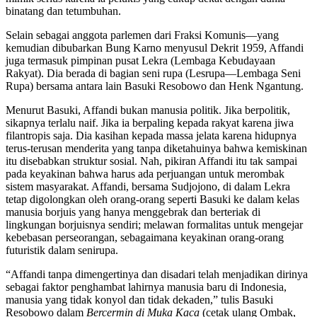
binatang dan tetumbuhan.
Selain sebagai anggota parlemen dari Fraksi Komunis—yang
kemudian dibubarkan Bung Karno menyusul Dekrit 1959, Affandi
juga termasuk pimpinan pusat Lekra (Lembaga Kebudayaan
Rakyat). Dia berada di bagian seni rupa (Lesrupa—Lembaga Seni
Rupa) bersama antara lain Basuki Resobowo dan Henk Ngantung.
Menurut Basuki, Affandi bukan manusia politik. Jika berpolitik,
sikapnya terlalu naif. Jika ia berpaling kepada rakyat karena jiwa
filantropis saja. Dia kasihan kepada massa jelata karena hidupnya
terus-terusan menderita yang tanpa diketahuinya bahwa kemiskinan
itu disebabkan struktur sosial. Nah, pikiran Affandi itu tak sampai
pada keyakinan bahwa harus ada perjuangan untuk merombak
sistem masyarakat. Affandi, bersama Sudjojono, di dalam Lekra
tetap digolongkan oleh orang-orang seperti Basuki ke dalam kelas
manusia borjuis yang hanya menggebrak dan berteriak di
lingkungan borjuisnya sendiri; melawan formalitas untuk mengejar
kebebasan perseorangan, sebagaimana keyakinan orang-orang
futuristik dalam senirupa.
“Affandi tanpa dimengertinya dan disadari telah menjadikan dirinya
sebagai faktor penghambat lahirnya manusia baru di Indonesia,
manusia yang tidak konyol dan tidak dekaden,” tulis Basuki
Resobowo dalam
Bercermin di Muka Kaca
(cetak ulang Ombak,