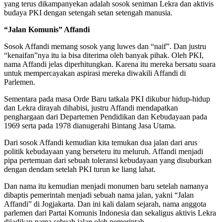
yang terus dikampanyekan adalah sosok seniman Lekra dan aktivis
budaya PKI dengan setengah setan setengah manusia.
“Jalan Komunis” Affandi
Sosok Affandi memang sosok yang luwes dan “naif”. Dan justru
“kenaifan”nya itu ia bisa diterima oleh banyak pihak. Oleh PKI,
nama Affandi jelas diperhitungkan. Karena itu mereka bersatu suara
untuk mempercayakan aspirasi mereka diwakili Affandi di
Parlemen.
Sementara pada masa Orde Baru tatkala PKI dikubur hidup-hidup
dan Lekra dirayah dihabisi, justru Affandi mendapatkan
penghargaan dari Departemen Pendidikan dan Kebudayaan pada
1969 serta pada 1978 dianugerahi Bintang Jasa Utama.
Dari sosok Affandi kemudian kita temukan dua jalan dari arus
politik kebudayaan yang berseteru itu meluruh. Affandi menjadi
pipa pertemuan dari sebuah toleransi kebudayaan yang disuburkan
dengan dendam setelah PKI turun ke liang lahat.
Dan nama itu kemudian menjadi monumen baru setelah namanya
dibaptis pemerintah menjadi sebuah nama jalan, yakni “Jalan
Affandi” di Jogjakarta. Dan ini kali dalam sejarah, nama anggota
parlemen dari Partai Komunis Indonesia dan sekaligus aktivis Lekra
dijadikan nama sebuah jalan oleh pemerintah.