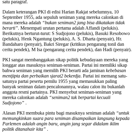
satu paragraf.
Dalam keterangan PKI di edisi Harian Rakjat sebelumnya, 10
September 1955, ada sepuluh seniman yang mereka calonkan di
mana mereka adalah
“bukan seniman2 jang bisa dikatakan tidak
berarti”
. Menempati urutan pertama adalah Affandi (pelukis).
Berikutnya berturut-turut: S Sudjojono (pelukis), Basuki Resobowo
(pelukis), Henk Ngantung (pelukis), A. S. Dharta (penyair), Hr.
Bandaharo (penyair), Bakri Siregar (kritikus pengarang tonil dan
cerita pendek), M Isa (pengarang cerita pendek), dan Hadi (penyair).
PKI sangat membanggakan sikap politik kebudayaan mereka yang
longgar atas masuknya seniman-seniman. Partai ini memiliki sikap
bahwa seniman yang memilih PKI berarti ada jaminan
kebebasan
mentjipta dan perbaikan sjarat2 bekerdja
. Partai ini memang satu-
satunya partai peserta pemilu 1955 yang memasukkan paling
banyak seniman dalam pencalonannya, walau calon itu bukanlah
anggota resmi partainya. PKI menyebut seniman-seniman yang
mereka calonkan adalah
“seniman2 tak berpartai kecuali
Sudjojono”
.
Alasan PKI membuka pintu bagi masuknya seniman adalah
“untuk
memungkinkan suara para seniman disampaikan langsung kepada
Parlemen adalah angin baru, angin jang segar didalam iklim
politik ditanahair kita”
.