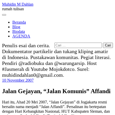
Skip
Muhidin M Dahlan
to
rumah tulisan
content
Menu
Beranda
Blog
Biodata
AGENDA
Cari
Penulis esai dan cerita.
untuk:
Dokumentator partikelir dan tukang kliping amatir
di Indonesia. Pustakawan komunitas. Pegiat literasi.
Pendiri @radiobuku dan @warungarsip. Host
#Jasmerah di Youtube Mojokdotco. Surel:
muhidindahlan0@gmail.com.
10 November 2007
Jalan Gejayan, “Jalan Komunis” Affandi
Hari itu, Ahad 20 Mei 2007, “Jalan Gejayan” di Jogjakarta resmi
bersalin nama menjadi “Jalan Affandi”. Persalinan itu bertepatan
dengan Hari Kebangkitan Nasional, HUT Kabupaten Sleman, dan