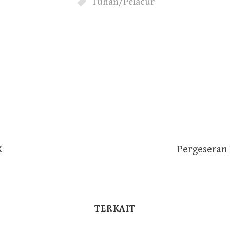
Tuhan/Pelacur
X
Pergeseran
TERKAIT