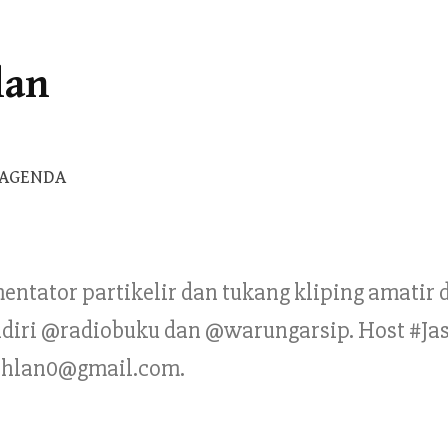
lan
Cari
AGENDA
untuk:
mentator partikelir dan tukang kliping amatir
Pendiri @radiobuku dan @warungarsip. Host #Ja
ahlan0@gmail.com.