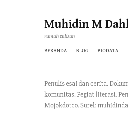
Muhidin M Dah
Skip
to
rumah tulisan
content
BERANDA
BLOG
BIODATA
Penulis esai dan cerita. Doku
komunitas. Pegiat literasi. 
Mojokdotco. Surel: muhidind