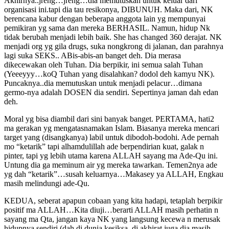
Akhirnya..jreng…jreng…dia memutuskan untuk keluar dari
organisasi ini.tapi dia tau resikonya, DIBUNUH. Maka dari, NK
berencana kabur dengan beberapa anggota lain yg mempunyai
pemikiran yg sama dan mereka BERHASIL. Namun, hidup Nk
tidak berubah menjadi lebih baik. She has changed 360 derajat. NK
menjadi org yg gila drugs, suka nongkrong di jalanan, dan parahnya
lagi suka SEKS.. ABis-abis-an banget deh. Dia merasa
dikecewakan oleh Tuhan. Dia berpikir, ini semua salah Tuhan
(Yeeeyyy…koQ Tuhan yang disalahkan? dodol deh kamyu NK).
Puncaknya..dia memutuskan untuk menjadi pelacur…dimana
germo-nya adalah DOSEN dia sendiri. Sepertinya jaman dah edan
deh.
Moral yg bisa diambil dari sini banyak banget. PERTAMA, hati2
ma gerakan yg mengatasnamakan Islam. Biasanya mereka mencari
target yang (disangkanya) labil untuk dibodoh-bodohi. Ade pernah
mo “ketarik” tapi alhamdulillah ade berpendirian kuat, galak n
pinter, tapi yg lebih utama karena ALLAH sayang ma Ade-Qu ini.
Untung dia ga meminum air yg mereka tawarkan. Temen2nya ade
yg dah “ketarik”…susah keluarnya…Makasey ya ALLAH, Engkau
masih melindungi ade-Qu.
KEDUA, seberat apapun cobaan yang kita hadapi, tetaplah berpikir
positif ma ALLAH…Kita diuji…berarti ALLAH masih perhatin n
sayang ma Qta, jangan kaya NK yang langsung kecewa n merusak
hidupnya sendiri (dah di dunia kesiksa, di akhirat juga dia masih