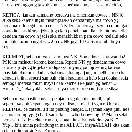
harus bertanggung jawab kan atas perbuatannya…kasian deh lo)
KETIGA, jangan gampang percaya ma omongan cowo… NK jd
suka seks karena ingin melampiaskan dendamnya ma cowo yg
pertama kali begituan ma dia…NK terlalu percaya sey ma omongan
cowo itu…akhirnya jebol juga kan pertahanan dia…buntutnya..dia
dendam ma cowo n jadi suka menaklukkan para cowo melalui seks.
ini mah kacau banget ya…Oia…Nk juga PD abis ma tubuhnya
sey…
KEEMPAT, sebenarnya kasian juga NK. Sometimes para wanita2
PSK itu melacur karena keadaan.Seperti NK yg dendam ma cowo,
lalu ada juga yg terjebak n dipaksa, n yang paling sering karena
masalah ekonomi. Jadi, sebaiknya kita juga jangan melihat mereka
dengan jijik n seperti sampah, ehm bagaimana kalo kita doakan saja
semoga mereka tobat, insyaf dan kembali ke jalan yg benar…
Amin.. ^_^ eka yakin..sebenarnya mereka menangis n tersiksa.
Sebenarnya masih banyak pelajaran yg dapat diambil, tapi
sepertinya dah kepanjangan ney nulisnya..ok..ini yg terakhir aja.
KELIMA, be careful..!!! itu penting banget. Di jaman kaya gini, ada
aja niat orang yg ga baik sama kita…who knows right? Mama selalu
berpesan..”kalo keluar rumah, jangan lupa banyak doa ya Ka”
Yup…kita minta perlindungan ma ALLAH, insyaALLAH kita akan
selalu dilindungi-Nya. Amin…