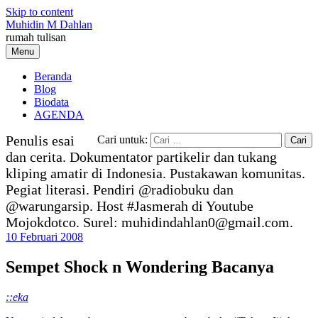
Skip to content
Muhidin M Dahlan
rumah tulisan
Menu
Beranda
Blog
Biodata
AGENDA
Penulis esai
Cari untuk:
dan cerita. Dokumentator partikelir dan tukang
kliping amatir di Indonesia. Pustakawan komunitas.
Pegiat literasi. Pendiri @radiobuku dan
@warungarsip. Host #Jasmerah di Youtube
Mojokdotco. Surel: muhidindahlan0@gmail.com.
10 Februari 2008
Sempet Shock n Wondering Bacanya
::eka