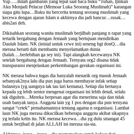
Yup…..itulah gambaran yang tepat saat baca buku “Tuhan, Ijinkan
Aku Menjadi Pelacur (Memoar Luka Seorang Muslimah)” karangan
siapa gitu lupa…Buku itu bercerita tentang seorang muslimah yang
kecewa dengan ajaran Islam n akhirnya dia jadi hancur…rusak…
abis2an deh.
Dikisahkan seorang wanita muslimah berjilbab panjang n rapat yang
tertarik bergabung dengan Jemaah yang bertujuan mendirikan
Daulah Islam. NK (inisial untuk cewe ini) seneng bgt donQ…dia
merasa berarti dah membantu menyelamatkan dunia
(halah….berlebihan ga sey ini). Tapi alangkah kecewanya NK
setelah bergabung dengan Jemaah. Ternyata org2 disana tidak
transparansi menjelaskan perkembangan gerakan organisasi ini.
NK merasa bahwa tugas dia hanyalah menarik org masuk Jemaah
sebanyak2nya lalu dia pun juga harus membayar infak setiap
bulannya (yg uangnya tak tau lari kemana). Setiap dia bertanya
kepada yg lebih senior mengenai organisasi ini lebih detail, selalu
tak digubris…Mereka berpesan agar dia menerima saja dan tidak
usah banyak tanya. Anggota lain yg 1 pos dengan dia pun ternyata
sangat “cetek” pemahamannya tentang agama n organisasi. Lambat
laun NK juga merasa dikucilkan beberapa anggota akibat sikapnya
yg terlalu kritis itu. NK merasa kecewa…dia yg dulu smangat 45
untuk berjihad di jalan ALLAH ini merasa sia-sia.