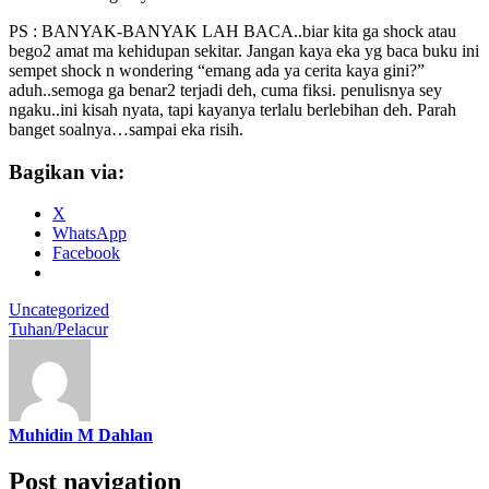
PS : BANYAK-BANYAK LAH BACA..biar kita ga shock atau
bego2 amat ma kehidupan sekitar. Jangan kaya eka yg baca buku ini
sempet shock n wondering “emang ada ya cerita kaya gini?”
aduh..semoga ga benar2 terjadi deh, cuma fiksi. penulisnya sey
ngaku..ini kisah nyata, tapi kayanya terlalu berlebihan deh. Parah
banget soalnya…sampai eka risih.
Bagikan via:
X
WhatsApp
Facebook
Uncategorized
Tuhan/Pelacur
Muhidin M Dahlan
Post navigation