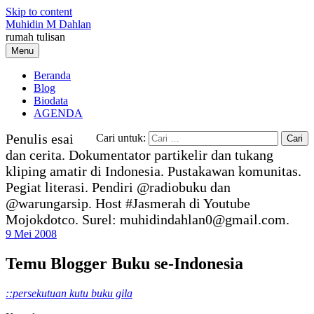
Skip to content
Muhidin M Dahlan
rumah tulisan
Menu
Beranda
Blog
Biodata
AGENDA
Penulis esai
Cari untuk:
dan cerita. Dokumentator partikelir dan tukang
kliping amatir di Indonesia. Pustakawan komunitas.
Pegiat literasi. Pendiri @radiobuku dan
@warungarsip. Host #Jasmerah di Youtube
Mojokdotco. Surel: muhidindahlan0@gmail.com.
9 Mei 2008
Temu Blogger Buku se-Indonesia
::persekutuan kutu buku gila