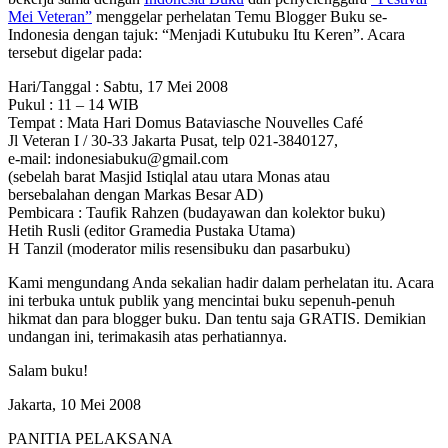
Mei Veteran”
menggelar perhelatan Temu Blogger Buku se-
Indonesia dengan tajuk: “Menjadi Kutubuku Itu Keren”. Acara
tersebut digelar pada:
Hari/Tanggal : Sabtu, 17 Mei 2008
Pukul : 11 – 14 WIB
Tempat : Mata Hari Domus Bataviasche Nouvelles Café
Jl Veteran I / 30-33 Jakarta Pusat, telp 021-3840127,
e-mail: indonesiabuku@gmail.com
(sebelah barat Masjid Istiqlal atau utara Monas atau
bersebalahan dengan Markas Besar AD)
Pembicara : Taufik Rahzen (budayawan dan kolektor buku)
Hetih Rusli (editor Gramedia Pustaka Utama)
H Tanzil (moderator milis resensibuku dan pasarbuku)
Kami mengundang Anda sekalian hadir dalam perhelatan itu. Acara
ini terbuka untuk publik yang mencintai buku sepenuh-penuh
hikmat dan para blogger buku. Dan tentu saja GRATIS. Demikian
undangan ini, terimakasih atas perhatiannya.
Salam buku!
Jakarta, 10 Mei 2008
PANITIA PELAKSANA