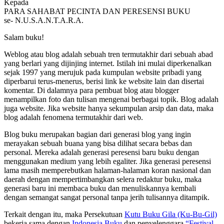
Kepada
PARA SAHABAT PECINTA DAN PERESENSI BUKU
se- N.U.S.A.N.T.A.R.A.
Salam buku!
Weblog atau blog adalah sebuah tren termutakhir dari sebuah abad
yang berlari yang dijinjing internet. Istilah ini mulai diperkenalkan
sejak 1997 yang merujuk pada kumpulan website pribadi yang
diperbarui terus-menerus, berisi link ke website lain dan disertai
komentar. Di dalamnya para pembuat blog atau blogger
menampilkan foto dan tulisan mengenai berbagai topik. Blog adalah
juga website. Jika website hanya sekumpulan arsip dan data, maka
blog adalah fenomena termutakhir dari web.
Blog buku merupakan bagian dari generasi blog yang ingin
merayakan sebuah buana yang bisa dilihat secara bebas dan
personal. Mereka adalah generasi peresensi baru buku dengan
menggunakan medium yang lebih egaliter. Jika generasi peresensi
lama masih memperebutkan halaman-halaman koran nasional dan
daerah dengan mempertimbangkan selera redaktur buku, maka
generasi baru ini membaca buku dan menuliskannya kembali
dengan semangat sangat personal tanpa jerih tulisannya ditampik.
Terkait dengan itu, maka Persekutuan
Kutu Buku Gila (Ku-Bu-Gil)
bekerja sama dengan
Indonesia Buku
dan penyelenggara
“Festival