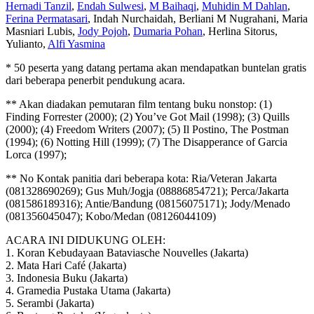
Hernadi Tanzil
,
Endah Sulwesi
,
M Baihaqi
,
Muhidin M Dahlan
,
Ferina Permatasari
, Indah Nurchaidah, Berliani M Nugrahani, Maria
Masniari Lubis,
Jody Pojoh
,
Dumaria Pohan
, Herlina Sitorus,
Yulianto,
Alfi Yasmina
* 50 peserta yang datang pertama akan mendapatkan buntelan gratis
dari beberapa penerbit pendukung acara.
** Akan diadakan pemutaran film tentang buku nonstop: (1)
Finding Forrester (2000); (2) You’ve Got Mail (1998); (3) Quills
(2000); (4) Freedom Writers (2007); (5) Il Postino, The Postman
(1994); (6) Notting Hill (1999); (7) The Disapperance of Garcia
Lorca (1997);
** No Kontak panitia dari beberapa kota: Ria/Veteran Jakarta
(081328690269); Gus Muh/Jogja (08886854721); Perca/Jakarta
(081586189316); Antie/Bandung (08156075171); Jody/Menado
(081356045047); Kobo/Medan (08126044109)
ACARA INI DIDUKUNG OLEH:
1. Koran Kebudayaan Bataviasche Nouvelles (Jakarta)
2. Mata Hari Café (Jakarta)
3. Indonesia Buku (Jakarta)
4. Gramedia Pustaka Utama (Jakarta)
5. Serambi (Jakarta)