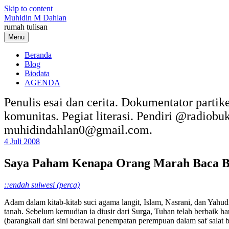
Skip to content
Muhidin M Dahlan
rumah tulisan
Menu
Beranda
Blog
Biodata
AGENDA
Penulis esai dan cerita. Dokumentator partik
komunitas. Pegiat literasi. Pendiri @radiob
muhidindahlan0@gmail.com.
4 Juli 2008
Saya Paham Kenapa Orang Marah Baca B
::endah sulwesi (perca)
Adam dalam kitab-kitab suci agama langit, Islam, Nasrani, dan Yahudi,
tanah. Sebelum kemudian ia diusir dari Surga, Tuhan telah berbaik h
(barangkali dari sini berawal penempatan perempuan dalam saf salat 