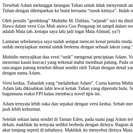
Tersebab Adam melanggar larangan Tuhan untuk tidak menyentuh ata
Tuhan dengan dilemparkan ke bumi bersama “rusuk kirinya”. Itulah se
Oleh penulis “gemblung” Muhidin M. Dahlan, “sejarah” suci itu ditu
Hawa dalam versi Gus Muh atawa Gus Pengasap ini tampil dalam sos
adalah Maia (ah..kenapa saya lalu jadi ingat Maia Ahmad, ya?)
Lantaran sebelumnya saya sudah sempat mencari kenal penulis muda 
sudah menyiapkan mental untuk bertemu dengan sebuah lakon yang 
Muhidin menyajikan dua versi “unik” mengenai penciptaan Adam. Vers
menemui kaum kurcaci yang terkenal mahir membuat patung. Pada or
rancangan patung tersebut dibuat sendiri oleh Tuhan dengan detail
dengan nama Adam.
Versi kedua, Tuhanlah yang “melahirkan Adam”. Cuma karena Muhidin
Adam lalu dikisahkan lahir lewat ketiak Tuhan yang dipenuhi bulu. 
bagaimana reaksi FPI kalau membaca novel tipis ini.
Adam ternyata lebih suka dan sepakat dengan versi kedua. Sebab men
jauh lebih terhormat.
Setelah sekian lama sendiri di Taman Eden, pada suatu pagi Adam terk
dekati, makhluk itu ternyata sedikit berbeda dengan dirinya. Bagian
akar tunjang seperti di tubuhnya. Makhluk itu menyebut dirinya Maia