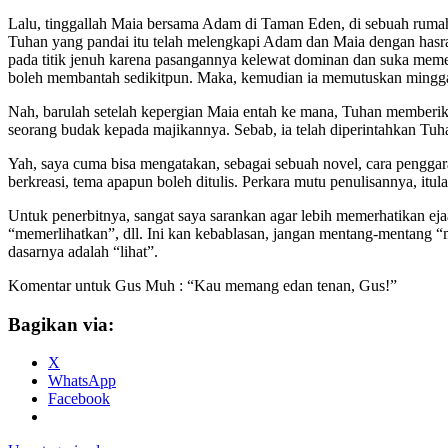
Lalu, tinggallah Maia bersama Adam di Taman Eden, di sebuah rumah 
Tuhan yang pandai itu telah melengkapi Adam dan Maia dengan hasrat 
pada titik jenuh karena pasangannya kelewat dominan dan suka memeri
boleh membantah sedikitpun. Maka, kemudian ia memutuskan minggat d
Nah, barulah setelah kepergian Maia entah ke mana, Tuhan memberi
seorang budak kepada majikannya. Sebab, ia telah diperintahkan T
Yah, saya cuma bisa mengatakan, sebagai sebuah novel, cara penggara
berkreasi, tema apapun boleh ditulis. Perkara mutu penulisannya, itul
Untuk penerbitnya, sangat saya sarankan agar lebih memerhatikan ej
“memerlihatkan”, dll. Ini kan kebablasan, jangan mentang-mentang “
dasarnya adalah “lihat”.
Komentar untuk Gus Muh : “Kau memang edan tenan, Gus!”
Bagikan via:
X
WhatsApp
Facebook