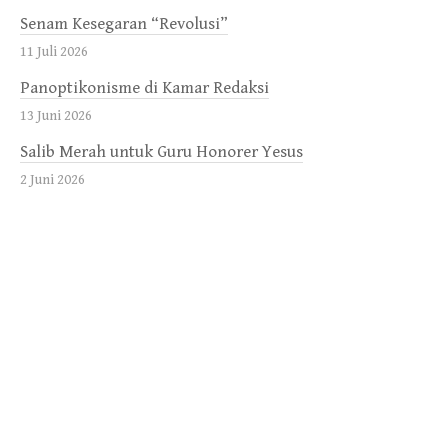
Senam Kesegaran “Revolusi”
11 Juli 2026
Panoptikonisme di Kamar Redaksi
13 Juni 2026
Salib Merah untuk Guru Honorer Yesus
2 Juni 2026
“Koperasi” daripada Komando
11 April 2026
Tenang, Prabowo Subianto tidak sedang Cosplay “The
Yankees”
14 Maret 2026