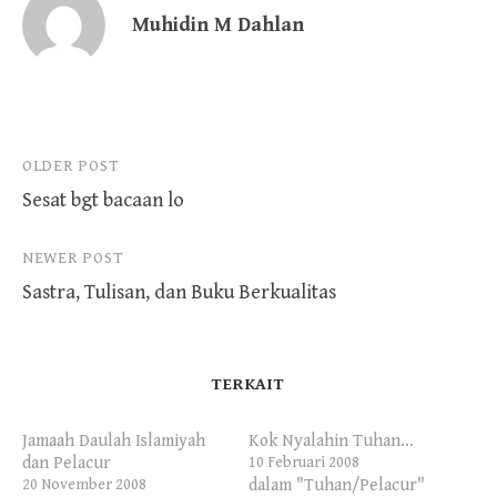
Muhidin M Dahlan
Post
OLDER POST
Sesat bgt bacaan lo
navigation
NEWER POST
Sastra, Tulisan, dan Buku Berkualitas
TERKAIT
Jamaah Daulah Islamiyah
Kok Nyalahin Tuhan…
dan Pelacur
10 Februari 2008
dalam "Tuhan/Pelacur"
20 November 2008