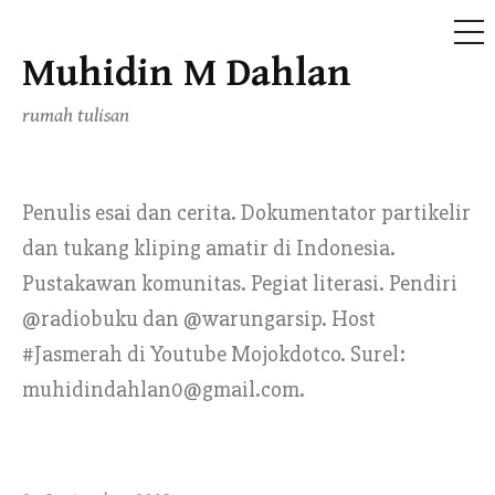
ME
Muhidin M Dahlan
Skip
to
rumah tulisan
content
Penulis esai dan cerita. Dokumentator partikelir
dan tukang kliping amatir di Indonesia.
Pustakawan komunitas. Pegiat literasi. Pendiri
@radiobuku dan @warungarsip. Host
#Jasmerah di Youtube Mojokdotco. Surel:
muhidindahlan0@gmail.com.