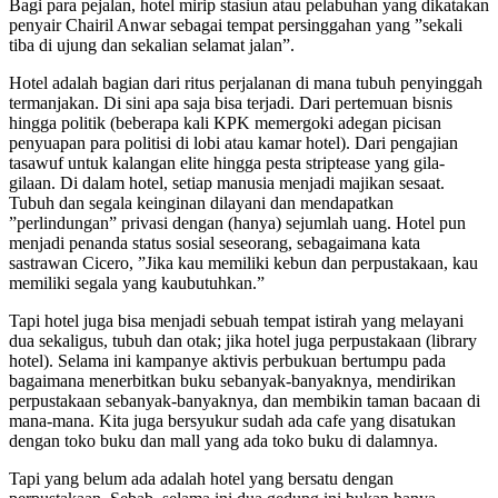
Bagi para pejalan, hotel mirip stasiun atau pelabuhan yang dikatakan
penyair Chairil Anwar sebagai tempat persinggahan yang ”sekali
tiba di ujung dan sekalian selamat jalan”.
Hotel adalah bagian dari ritus perjalanan di mana tubuh penyinggah
termanjakan. Di sini apa saja bisa terjadi. Dari pertemuan bisnis
hingga politik (beberapa kali KPK memergoki adegan picisan
penyuapan para politisi di lobi atau kamar hotel). Dari pengajian
tasawuf untuk kalangan elite hingga pesta striptease yang gila-
gilaan. Di dalam hotel, setiap manusia menjadi majikan sesaat.
Tubuh dan segala keinginan dilayani dan mendapatkan
”perlindungan” privasi dengan (hanya) sejumlah uang. Hotel pun
menjadi penanda status sosial seseorang, sebagaimana kata
sastrawan Cicero, ”Jika kau memiliki kebun dan perpustakaan, kau
memiliki segala yang kaubutuhkan.”
Tapi hotel juga bisa menjadi sebuah tempat istirah yang melayani
dua sekaligus, tubuh dan otak; jika hotel juga perpustakaan (library
hotel). Selama ini kampanye aktivis perbukuan bertumpu pada
bagaimana menerbitkan buku sebanyak-banyaknya, mendirikan
perpustakaan sebanyak-banyaknya, dan membikin taman bacaan di
mana-mana. Kita juga bersyukur sudah ada cafe yang disatukan
dengan toko buku dan mall yang ada toko buku di dalamnya.
Tapi yang belum ada adalah hotel yang bersatu dengan