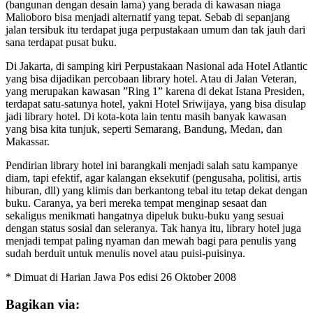
(bangunan dengan desain lama) yang berada di kawasan niaga
Malioboro bisa menjadi alternatif yang tepat. Sebab di sepanjang
jalan tersibuk itu terdapat juga perpustakaan umum dan tak jauh dari
sana terdapat pusat buku.
Di Jakarta, di samping kiri Perpustakaan Nasional ada Hotel Atlantic
yang bisa dijadikan percobaan library hotel. Atau di Jalan Veteran,
yang merupakan kawasan ”Ring 1” karena di dekat Istana Presiden,
terdapat satu-satunya hotel, yakni Hotel Sriwijaya, yang bisa disulap
jadi library hotel. Di kota-kota lain tentu masih banyak kawasan
yang bisa kita tunjuk, seperti Semarang, Bandung, Medan, dan
Makassar.
Pendirian library hotel ini barangkali menjadi salah satu kampanye
diam, tapi efektif, agar kalangan eksekutif (pengusaha, politisi, artis
hiburan, dll) yang klimis dan berkantong tebal itu tetap dekat dengan
buku. Caranya, ya beri mereka tempat menginap sesaat dan
sekaligus menikmati hangatnya dipeluk buku-buku yang sesuai
dengan status sosial dan seleranya. Tak hanya itu, library hotel juga
menjadi tempat paling nyaman dan mewah bagi para penulis yang
sudah berduit untuk menulis novel atau puisi-puisinya.
* Dimuat di Harian Jawa Pos edisi 26 Oktober 2008
Bagikan via: