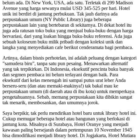
belum ada. Di New York, USA, ada satu. Terletak di 299 Madison
Avenue yang harga sewanya mulai USD 345-525 per hari. Hotel
unik ini berdiri di jantung perbukuan. Tak jauh darinya ada
perpustakaan umum (NY Public Library) juga beberapa
perpustakaan lain yang bertebaran di sekitarnya. Di dekat hotel itu
juga ada ratusan toko buku yang menjual buku-buku dengan harga
bervariasi, dari yang loakan hingga buku-buku referensi. Ada juga
sebuah koloseum buku milik pribadi dengan koleksi unik dan
langka yang menyediakan cafe berikut cenderamata bagi pembaca.
Artinya, dalam bisnis perhotelan, ini adalah peluang dengan kategori
”samudera biru”, tanpa satu pun pesaing. Menawarkan alternatif
yang tak terpikirkan. Di Indonesia, eksekutif pencinta buku banyak
dan segmen pembaca ini belum terlayani dengan baik. Para
eksekutif dari kelas menengah ini sampai putus urat leher Anda
berseru-seru (dan atau memaki-makinya!) tak bakal mau ke
perpustakaan umum (di daerah atau di ibu kota) untuk memperkaya
pengetahuannya. Sebab, memang perpustakaan kita dibikin sangat
tak menarik, membosankan, dan umumnya jorok.
Saya berpikir, tak perlu mendirikan hotel baru untuk library hotel ini.
Cukup memugar beberapa hotel atau bangunan yang berlokasi di
jantung kota. Misalnya di Surabaya, Hotel Oranye yang menjadi
kawasan paling bersejarah dalam pertempuran 10 November 1945
bisa dimodifikasi menjadi library hotel. Di Jogjakarta, Hotel Mutiara