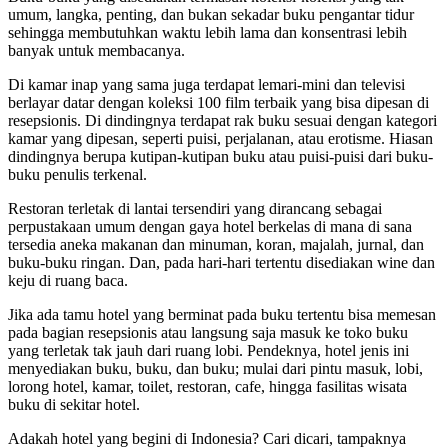
umum, langka, penting, dan bukan sekadar buku pengantar tidur
sehingga membutuhkan waktu lebih lama dan konsentrasi lebih
banyak untuk membacanya.
Di kamar inap yang sama juga terdapat lemari-mini dan televisi
berlayar datar dengan koleksi 100 film terbaik yang bisa dipesan di
resepsionis. Di dindingnya terdapat rak buku sesuai dengan kategori
kamar yang dipesan, seperti puisi, perjalanan, atau erotisme. Hiasan
dindingnya berupa kutipan-kutipan buku atau puisi-puisi dari buku-
buku penulis terkenal.
Restoran terletak di lantai tersendiri yang dirancang sebagai
perpustakaan umum dengan gaya hotel berkelas di mana di sana
tersedia aneka makanan dan minuman, koran, majalah, jurnal, dan
buku-buku ringan. Dan, pada hari-hari tertentu disediakan wine dan
keju di ruang baca.
Jika ada tamu hotel yang berminat pada buku tertentu bisa memesan
pada bagian resepsionis atau langsung saja masuk ke toko buku
yang terletak tak jauh dari ruang lobi. Pendeknya, hotel jenis ini
menyediakan buku, buku, dan buku; mulai dari pintu masuk, lobi,
lorong hotel, kamar, toilet, restoran, cafe, hingga fasilitas wisata
buku di sekitar hotel.
Adakah hotel yang begini di Indonesia? Cari dicari, tampaknya