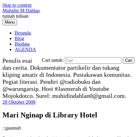
Skip to content
Muhidin M Dahlan
rumah tulisan
Menu
Beranda
Blog
Biodata
AGENDA
Penulis esai
Cari untuk:
dan cerita. Dokumentator partikelir dan tukang
kliping amatir di Indonesia. Pustakawan komunitas.
Pegiat literasi. Pendiri @radiobuku dan
@warungarsip. Host #Jasmerah di Youtube
Mojokdotco. Surel: muhidindahlan0@gmail.com.
28 Oktober 2008
Mari Nginap di Library Hotel
::gusmuh