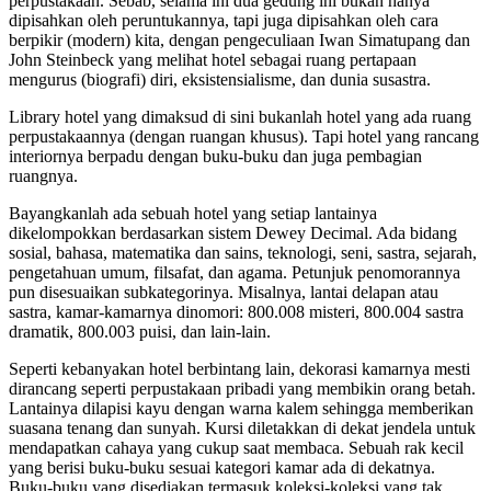
perpustakaan. Sebab, selama ini dua gedung ini bukan hanya
dipisahkan oleh peruntukannya, tapi juga dipisahkan oleh cara
berpikir (modern) kita, dengan pengeculiaan Iwan Simatupang dan
John Steinbeck yang melihat hotel sebagai ruang pertapaan
mengurus (biografi) diri, eksistensialisme, dan dunia susastra.
Library hotel yang dimaksud di sini bukanlah hotel yang ada ruang
perpustakaannya (dengan ruangan khusus). Tapi hotel yang rancang
interiornya berpadu dengan buku-buku dan juga pembagian
ruangnya.
Bayangkanlah ada sebuah hotel yang setiap lantainya
dikelompokkan berdasarkan sistem Dewey Decimal. Ada bidang
sosial, bahasa, matematika dan sains, teknologi, seni, sastra, sejarah,
pengetahuan umum, filsafat, dan agama. Petunjuk penomorannya
pun disesuaikan subkategorinya. Misalnya, lantai delapan atau
sastra, kamar-kamarnya dinomori: 800.008 misteri, 800.004 sastra
dramatik, 800.003 puisi, dan lain-lain.
Seperti kebanyakan hotel berbintang lain, dekorasi kamarnya mesti
dirancang seperti perpustakaan pribadi yang membikin orang betah.
Lantainya dilapisi kayu dengan warna kalem sehingga memberikan
suasana tenang dan sunyah. Kursi diletakkan di dekat jendela untuk
mendapatkan cahaya yang cukup saat membaca. Sebuah rak kecil
yang berisi buku-buku sesuai kategori kamar ada di dekatnya.
Buku-buku yang disediakan termasuk koleksi-koleksi yang tak