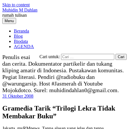
Skip to content
Muhidin M Dahlan
rumah tulisan
Menu
Beranda
Blog
Biodata
AGENDA
Penulis esai
Cari untuk:
dan cerita. Dokumentator partikelir dan tukang
kliping amatir di Indonesia. Pustakawan komunitas.
Pegiat literasi. Pendiri @radiobuku dan
@warungarsip. Host #Jasmerah di Youtube
Mojokdotco. Surel: muhidindahlan0@gmail.com.
31 Oktober 2008
Gramedia Tarik “Trilogi Lekra Tidak
Membakar Buku”
Jakarta, myRMnews. Tanpa alasan yang jelas dan tanpa