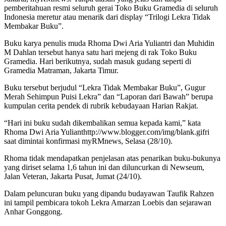
pemberitahuan resmi seluruh gerai Toko Buku Gramedia di seluruh
Indonesia meretur atau menarik dari display “Trilogi Lekra Tidak
Membakar Buku”.
Buku karya penulis muda Rhoma Dwi Aria Yuliantri dan Muhidin
M Dahlan tersebut hanya satu hari mejeng di rak Toko Buku
Gramedia. Hari berikutnya, sudah masuk gudang seperti di
Gramedia Matraman, Jakarta Timur.
Buku tersebut berjudul “Lekra Tidak Membakar Buku”, Gugur
Merah Sehimpun Puisi Lekra” dan “Laporan dari Bawah” berupa
kumpulan cerita pendek di rubrik kebudayaan Harian Rakjat.
“Hari ini buku sudah dikembalikan semua kepada kami,” kata
Rhoma Dwi Aria Yulianthttp://www.blogger.com/img/blank.gifri
saat dimintai konfirmasi myRMnews, Selasa (28/10).
Rhoma tidak mendapatkan penjelasan atas penarikan buku-bukunya
yang diriset selama 1,6 tahun ini dan diluncurkan di Newseum,
Jalan Veteran, Jakarta Pusat, Jumat (24/10).
Dalam peluncuran buku yang dipandu budayawan Taufik Rahzen
ini tampil pembicara tokoh Lekra Amarzan Loebis dan sejarawan
Anhar Gonggong.