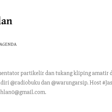
lan
Cari
AGENDA
untuk:
mentator partikelir dan tukang kliping amatir
Pendiri @radiobuku dan @warungarsip. Host #Ja
ahlan0@gmail.com.