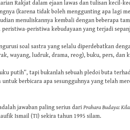
arian Rakjat dalam ejaan lawas dan tulisan kecil-k
ingnya (karena tidak boleh menggunting apa lagi m
mudian menuliskannya kembali dengan beberapa tam
eristiwa-peristiwa kebudayaan yang terjadi sepanj
gurusi soal sastra yang selalu diperdebatkan denga
prak, wayang, ludruk, drama, reog), buku, pers, da
buku putih”, tapi bukanlah sebuah pledoi buta terhad
untuk berbicara apa sesungguhnya yang telah mer
 adalah jawaban paling serius dari
Prahara Budaya: Kila
ufik Ismail (TI) sekira tahun 1995 silam.