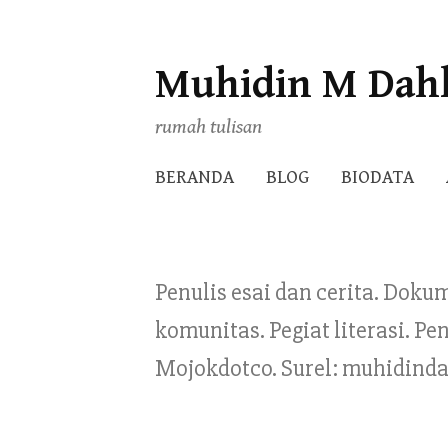
Muhidin M Dah
Skip
to
rumah tulisan
content
BERANDA
BLOG
BIODATA
Penulis esai dan cerita. Doku
komunitas. Pegiat literasi. 
Mojokdotco. Surel: muhidind