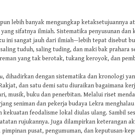
I pun lebih banyak mengungkap ketaksetujuannya a
 yang sifatnya ilmiah. Sistematika penyusunan dan k
ku ini sangat jauh dari ilmiah—lebih tepat disebut 
saling tuduh, saling tuding, dan maki bak prahara se
reman yang tak berotak, tukang keroyok, dan pem
u
, dihadirkan dengan sistematika dan kronologi yan
akjat, dan satu demi satu diuraikan bagaimana kerja
ari, musik, buku dan penerbitan. Melalui riset menda
erjang seniman dan pekerja budaya Lekra menghalau
 kekuatan feodalisme lokal diulas ulang. Sambil s
 catatan rujukannya. Juga dilampirkan keterangan ak
a pimpinan pusat, pengumuman, dan keputusan-kepu