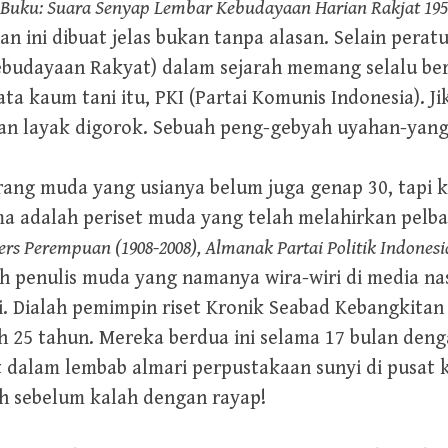
Buku: Suara Senyap Lembar Kebudayaan Harian Rakjat 195
an ini dibuat jelas bukan tanpa alasan. Selain pera
ebudayaan Rakyat) dalam sejarah memang selalu be
a kaum tani itu, PKI (Partai Komunis Indonesia). J
, dan layak digorok. Sebuah peng-gebyah uyahan-yang
ang muda yang usianya belum juga genap 30, tapi 
ma adalah periset muda yang telah melahirkan pelba
ers Perempuan (1908-2008), Almanak Partai Politik Indonesi
ah penulis muda yang namanya wira-wiri di media na
 Dialah pemimpin riset Kronik Seabad Kebangkitan I
 25 tahun. Mereka berdua ini selama 17 bulan deng
 dalam lembab almari perpustakaan sunyi di pusat 
h sebelum kalah dengan rayap!