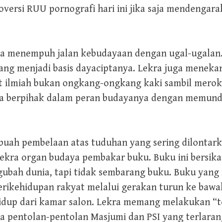
roversi RUU pornografi hari ini jika saja mendengar
a menempuh jalan kebudayaan dengan ugal-ugalan. 
ang menjadi basis dayaciptanya. Lekra juga meneka
riset ilmiah bukan ongkang-ongkang kaki sambil mer
kra berpihak dalam peran budayanya dengan memundaki
buah pembelaan atas tuduhan yang sering dilontar
Lekra organ budaya pembakar buku. Buku ini bersikap
bah dunia, tapi tidak sembarang buku. Buku yan
 perikehidupan rakyat melalui gerakan turun ke ba
idup dari kamar salon. Lekra memang melakukan “t
 pentolan-pentolan Masjumi dan PSI yang terlarang