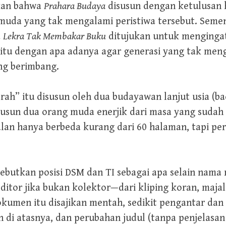
kan bahwa
Prahara Budaya
disusun dengan ketulusan h
 muda yang tak mengalami peristiwa tersebut. Sem
a
Lekra Tak Membakar Buku
ditujukan untuk mengingat
itu dengan apa adanya agar generasi yang tak meng
ng berimbang.
h” itu disusun oleh dua budayawan lanjut usia (bac
susun dua orang muda enerjik dari masa yang sudah 
alan hanya berbeda kurang dari 60 halaman, tapi pe
disebutkan posisi DSM dan TI sebagai apa selain na
editor jika bukan kolektor—dari kliping koran, maj
kumen itu disajikan mentah, sedikit pengantar dan
 di atasnya, dan perubahan judul (tanpa penjelasan 