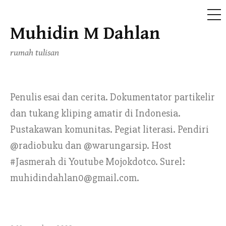
ME
Muhidin M Dahlan
Skip
to
rumah tulisan
content
Penulis esai dan cerita. Dokumentator partikelir
dan tukang kliping amatir di Indonesia.
Pustakawan komunitas. Pegiat literasi. Pendiri
@radiobuku dan @warungarsip. Host
#Jasmerah di Youtube Mojokdotco. Surel:
muhidindahlan0@gmail.com.