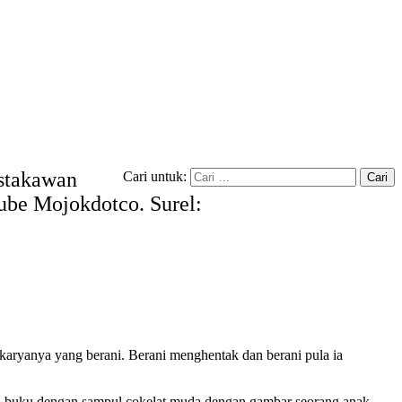
ustakawan
Cari untuk:
tube Mojokdotco. Surel:
karyanya yang berani. Berani menghentak dan berani pula ia
an buku dengan sampul cokelat muda dengan gambar seorang anak