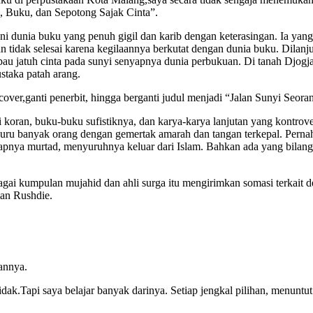
 Buku, dan Sepotong Sajak Cinta”.
dunia buku yang penuh gigil dan karib dengan keterasingan. Ia yang hi
 tidak selesai karena kegilaannya berkutat dengan dunia buku. Dilanju
mpau jatuh cinta pada sunyi senyapnya dunia perbukuan. Di tanah Djogja
staka patah arang.
cover,ganti penerbit, hingga berganti judul menjadi “Jalan Sunyi Seoran
 di koran, buku-buku sufistiknya, dan karya-karya lanjutan yang kont
u banyak orang dengan gemertak amarah dan tangan terkepal. Pernah sa
nya murtad, menyuruhnya keluar dari Islam. Bahkan ada yang bilang
gai kumpulan mujahid dan ahli surga itu mengirimkan somasi terkait d
man Rushdie.
sannya.
dak.Tapi saya belajar banyak darinya. Setiap jengkal pilihan, menun