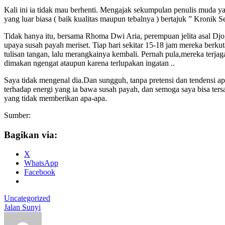
Kali ini ia tidak mau berhenti. Mengajak sekumpulan penulis muda y
yang luar biasa ( baik kualitas maupun tebalnya ) bertajuk ” Kronik
Tidak hanya itu, bersama Rhoma Dwi Aria, perempuan jelita asal Djog
upaya susah payah meriset. Tiap hari sekitar 15-18 jam mereka berk
tulisan tangan, lalu merangkainya kembali. Pernah pula,mereka terja
dimakan ngengat ataupun karena terlupakan ingatan ..
Saya tidak mengenal dia.Dan sungguh, tanpa pretensi dan tendensi ap
terhadap energi yang ia bawa susah payah, dan semoga saya bisa ters
yang tidak memberikan apa-apa.
Sumber:
Bagikan via:
X
WhatsApp
Facebook
Uncategorized
Jalan Sunyi