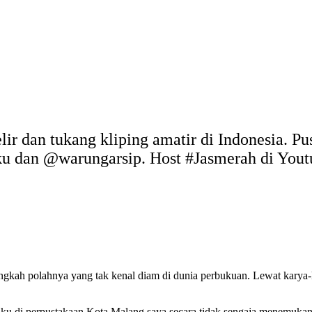
elir dan tukang kliping amatir di Indonesia. P
uku dan @warungarsip. Host #Jasmerah di You
ngkah polahnya yang tak kenal diam di dunia perbukuan. Lewat karya-
buku di perpustakaan Kota Malang,saya secara tidak sengaja menemuk