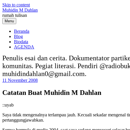
Skip to content
Muhidin M Dahlan
rumah tulisan
Menu
Beranda
Blog
Biodata
AGENDA
Penulis esai dan cerita. Dokumentator partik
komunitas. Pegiat literasi. Pendiri @radiob
muhidindahlan0@gmail.com.
11 November 2008
Catatan Buat Muhidin M Dahlan
::uyab
Saya tidak mengenalnya terlampau jauh. Kecuali sekadar mengenal ti
pertanggungjawabkan.
Semua bermula di medio 2004, saat saya sedang menyusuri selasar 