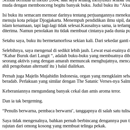
muda dengan membonceng begitu banyak buku. Judul buku itu “Aku,
Isi buku itu semacam memoar darinya tentang perjuangannya menekuni 
menuju kota pelajar Djogjakarta. Menempuh pendidikan ilmu sipil, dan
islam kenamaan, tapi lagi-lagi tidak selesai.Kausalnya sama, ia terla
diterima. Namun penolakan itu tidak membuat cintanya pada dunia pu
Setahu saya, buku itu bermetamorfosa sekian kali. Dari sekedar ganti 
Selebihnya, saya mengenal di sedikit lebih jauh. Lewat esai-esainya
“Kabar Buruk dari Langit “, adalah buku-buku yang membuatnya dibur
seorang aktivis yang dengan amarah memuncak menghujatnya, mencap
ahli pengobatan alternatif itu ) halal dialirkan.
Pernah juga Majelis Mujahidin Indonesia, organ yang mengklaim seba
beradab. Perlakuan yang similar dengan The Satanic Verses-nya Sal
Keberaniannya mengundang banyak cekal dan amis aroma teror.
Dan ia tak bergeming.
“Penulis berwarna, pembaca berwarni’, tanggapnya di salah satu tuli
Saya tidak mengenalnya, bahkan pernah berbincang dengannya pun ti
rajutan dari omong kosong yang membuat telinga pekak.