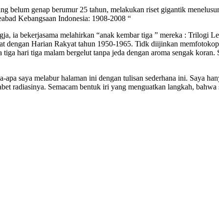
ang belum genap berumur 25 tahun, melakukan riset gigantik menelusur
 Seabad Kebangsaan Indonesia: 1908-2008 “
ja, ia bekerjasama melahirkan “anak kembar tiga ” mereka : Trilogi Le
utat dengan Harian Rakyat tahun 1950-1965. Tidk diijinkan memfotokop
ga tiga hari tiga malam bergelut tanpa jeda dengan aroma sengak koran
a-apa saya melabur halaman ini dengan tulisan sederhana ini. Saya han
abet radiasinya. Semacam bentuk iri yang menguatkan langkah, bahwa se