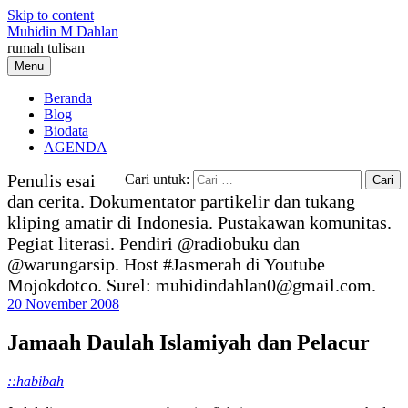
Skip to content
Muhidin M Dahlan
rumah tulisan
Menu
Beranda
Blog
Biodata
AGENDA
Penulis esai
Cari untuk:
dan cerita. Dokumentator partikelir dan tukang
kliping amatir di Indonesia. Pustakawan komunitas.
Pegiat literasi. Pendiri @radiobuku dan
@warungarsip. Host #Jasmerah di Youtube
Mojokdotco. Surel: muhidindahlan0@gmail.com.
20 November 2008
Jamaah Daulah Islamiyah dan Pelacur
::habibah