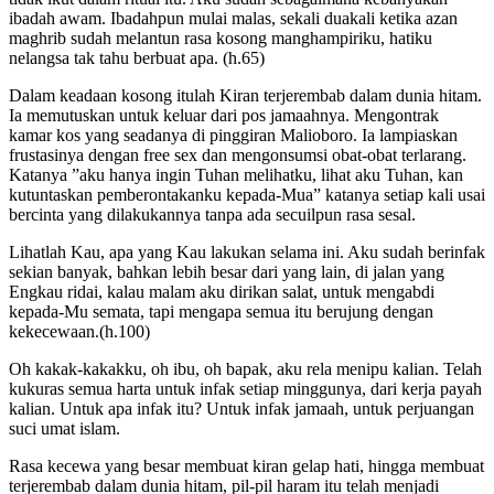
ibadah awam. Ibadahpun mulai malas, sekali duakali ketika azan
maghrib sudah melantun rasa kosong manghampiriku, hatiku
nelangsa tak tahu berbuat apa. (h.65)
Dalam keadaan kosong itulah Kiran terjerembab dalam dunia hitam.
Ia memutuskan untuk keluar dari pos jamaahnya. Mengontrak
kamar kos yang seadanya di pinggiran Malioboro. Ia lampiaskan
frustasinya dengan free sex dan mengonsumsi obat-obat terlarang.
Katanya ”aku hanya ingin Tuhan melihatku, lihat aku Tuhan, kan
kutuntaskan pemberontakanku kepada-Mua” katanya setiap kali usai
bercinta yang dilakukannya tanpa ada secuilpun rasa sesal.
Lihatlah Kau, apa yang Kau lakukan selama ini. Aku sudah berinfak
sekian banyak, bahkan lebih besar dari yang lain, di jalan yang
Engkau ridai, kalau malam aku dirikan salat, untuk mengabdi
kepada-Mu semata, tapi mengapa semua itu berujung dengan
kekecewaan.(h.100)
Oh kakak-kakakku, oh ibu, oh bapak, aku rela menipu kalian. Telah
kukuras semua harta untuk infak setiap minggunya, dari kerja payah
kalian. Untuk apa infak itu? Untuk infak jamaah, untuk perjuangan
suci umat islam.
Rasa kecewa yang besar membuat kiran gelap hati, hingga membuat
terjerembab dalam dunia hitam, pil-pil haram itu telah menjadi