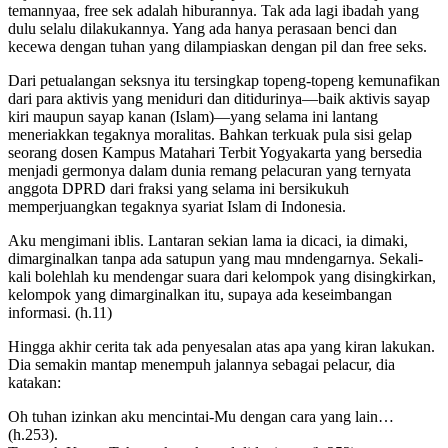
temannyaa, free sek adalah hiburannya. Tak ada lagi ibadah yang
dulu selalu dilakukannya. Yang ada hanya perasaan benci dan
kecewa dengan tuhan yang dilampiaskan dengan pil dan free seks.
Dari petualangan seksnya itu tersingkap topeng-topeng kemunafikan
dari para aktivis yang meniduri dan ditidurinya—baik aktivis sayap
kiri maupun sayap kanan (Islam)—yang selama ini lantang
meneriakkan tegaknya moralitas. Bahkan terkuak pula sisi gelap
seorang dosen Kampus Matahari Terbit Yogyakarta yang bersedia
menjadi germonya dalam dunia remang pelacuran yang ternyata
anggota DPRD dari fraksi yang selama ini bersikukuh
memperjuangkan tegaknya syariat Islam di Indonesia.
Aku mengimani iblis. Lantaran sekian lama ia dicaci, ia dimaki,
dimarginalkan tanpa ada satupun yang mau mndengarnya. Sekali-
kali bolehlah ku mendengar suara dari kelompok yang disingkirkan,
kelompok yang dimarginalkan itu, supaya ada keseimbangan
informasi. (h.11)
Hingga akhir cerita tak ada penyesalan atas apa yang kiran lakukan.
Dia semakin mantap menempuh jalannya sebagai pelacur, dia
katakan:
Oh tuhan izinkan aku mencintai-Mu dengan cara yang lain…
(h.253).