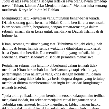
Judul di atas saya pasang sebagai refleksi saya orang awam terhadap
novel ”Tuhan, Izinkan Aku Menjadi Pelacur”. Memoar luka seorang
muslimah. Karya Muhidin M Dahlan.
Mengungkap satu kenyataan yang mungkin benar-benar terjadi.
Dialah seorang gadis bernama Nidah Kirani, bercita-cita memasuki
Islam secara kaffah, bergabung dengan teman-temannya dalam
sebuah jamaah aliran keras untuk mendirikan Daulah Islamiyah di
Indonesia.
Kiran, seorang muslimah yang taat. Tubuhnya dihijabi oleh jubah
dan jilbab besar, hampir semua waktunya dihabiskan untuk salat,
baca Qran, dan berzikir. Dia memilih hidup yang sufistik, hidup
sederhana, makan seadanya di sebuah pesantren mahasiswa.
Perjalanan selama tiga tahun ikut berjuang dalam jemaah tidak
membuat Kiran bertambah kuat keislamannya tapi sebaliknya,
pertentangan daya nalarnya yang kritis dengan kondisi riil dalam
organisasi yang tidak lain hanya berisi dogma-dogma yang tertutup
membuat dirinya memberontak dan ingin keluar dari kungkungan
jemaah tersebut.
”pada akhirya ibadahku pun kembali merosot kalaupun aku terlihat
menjalani ibadah, itu sekedar menjalani ritual keagamaan saja.
Tubuhku saja lenggak-lenggok menghadap kiblat, namun hatiku
tidak ikut dalam ritual itu. Aku sudah sebagaimana kebanyakan