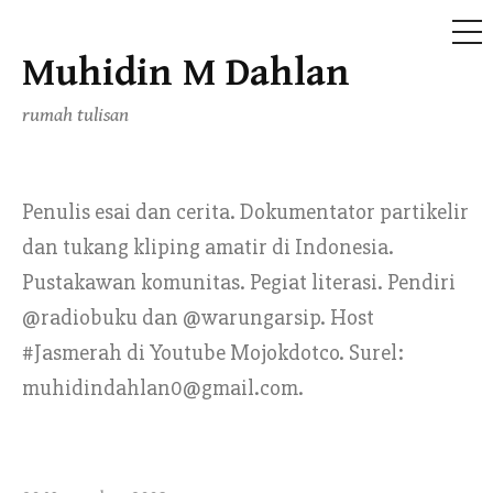
ME
Muhidin M Dahlan
Skip
to
rumah tulisan
content
Penulis esai dan cerita. Dokumentator partikelir
dan tukang kliping amatir di Indonesia.
Pustakawan komunitas. Pegiat literasi. Pendiri
@radiobuku dan @warungarsip. Host
#Jasmerah di Youtube Mojokdotco. Surel:
muhidindahlan0@gmail.com.