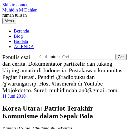
Skip to content
Muhidin M Dahlan
rumah tulisan
Menu
Beranda
Blog
Biodata
AGENDA
Penulis esai
Cari untuk:
dan cerita. Dokumentator partikelir dan tukang
kliping amatir di Indonesia. Pustakawan komunitas.
Pegiat literasi. Pendiri @radiobuku dan
@warungarsip. Host #Jasmerah di Youtube
Mojokdotco. Surel: muhidindahlan0@gmail.com.
11 Juni 2010
Korea Utara: Patriot Terakhir
Komunisme dalam Sepak Bola
Karena II Sung, Chullima itu pekerdja