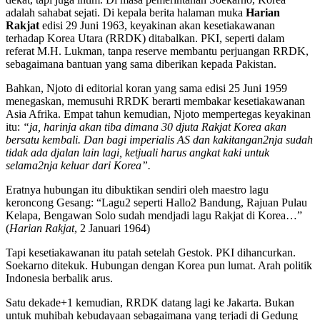
adalah sahabat sejati. Di kepala berita halaman muka
Harian
Rakjat
edisi 29 Juni 1963, keyakinan akan kesetiakawanan
terhadap Korea Utara (RRDK) ditabalkan. PKI, seperti dalam
referat M.H. Lukman, tanpa reserve membantu perjuangan RRDK,
sebagaimana bantuan yang sama diberikan kepada Pakistan.
Bahkan, Njoto di editorial koran yang sama edisi 25 Juni 1959
menegaskan, memusuhi RRDK berarti membakar kesetiakawanan
Asia Afrika. Empat tahun kemudian, Njoto mempertegas keyakinan
itu:
“ja, harinja akan tiba dimana 30 djuta Rakjat Korea akan
bersatu kembali. Dan bagi imperialis AS dan kakitangan2nja sudah
tidak ada djalan lain lagi, ketjuali harus angkat kaki untuk
selama2nja keluar dari Korea”.
Eratnya hubungan itu dibuktikan sendiri oleh maestro lagu
keroncong Gesang: “Lagu2 seperti Hallo2 Bandung, Rajuan Pulau
Kelapa, Bengawan Solo sudah mendjadi lagu Rakjat di Korea…”
(
Harian Rakjat
, 2 Januari 1964)
Tapi kesetiakawanan itu patah setelah Gestok. PKI dihancurkan.
Soekarno ditekuk. Hubungan dengan Korea pun lumat. Arah politik
Indonesia berbalik arus.
Satu dekade+1 kemudian, RRDK datang lagi ke Jakarta. Bukan
untuk muhibah kebudayaan sebagaimana yang terjadi di Gedung