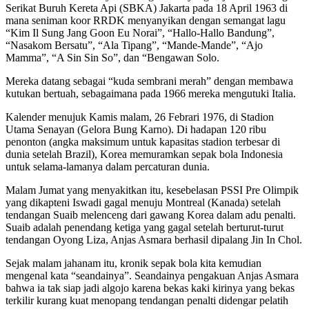
Serikat Buruh Kereta Api (SBKA) Jakarta pada 18 April 1963 di
mana seniman koor RRDK menyanyikan dengan semangat lagu
“Kim Il Sung Jang Goon Eu Norai”, “Hallo-Hallo Bandung”,
“Nasakom Bersatu”, “Ala Tipang”, “Mande-Mande”, “Ajo
Mamma”, “A Sin Sin So”, dan “Bengawan Solo.
Mereka datang sebagai “kuda sembrani merah” dengan membawa
kutukan bertuah, sebagaimana pada 1966 mereka mengutuki Italia.
Kalender menujuk Kamis malam, 26 Febrari 1976, di Stadion
Utama Senayan (Gelora Bung Karno). Di hadapan 120 ribu
penonton (angka maksimum untuk kapasitas stadion terbesar di
dunia setelah Brazil), Korea memuramkan sepak bola Indonesia
untuk selama-lamanya dalam percaturan dunia.
Malam Jumat yang menyakitkan itu, kesebelasan PSSI Pre Olimpik
yang dikapteni Iswadi gagal menuju Montreal (Kanada) setelah
tendangan Suaib melenceng dari gawang Korea dalam adu penalti.
Suaib adalah penendang ketiga yang gagal setelah berturut-turut
tendangan Oyong Liza, Anjas Asmara berhasil dipalang Jin In Chol.
Sejak malam jahanam itu, kronik sepak bola kita kemudian
mengenal kata “seandainya”. Seandainya pengakuan Anjas Asmara
bahwa ia tak siap jadi algojo karena bekas kaki kirinya yang bekas
terkilir kurang kuat menopang tendangan penalti didengar pelatih