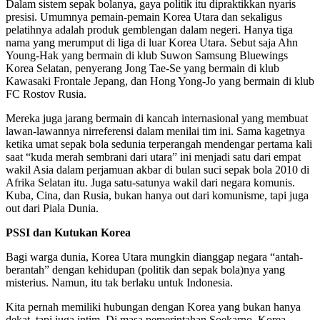
Dalam sistem sepak bolanya, gaya politik itu dipraktikkan nyaris
presisi. Umumnya pemain-pemain Korea Utara dan sekaligus
pelatihnya adalah produk gemblengan dalam negeri. Hanya tiga
nama yang merumput di liga di luar Korea Utara. Sebut saja Ahn
Young-Hak yang bermain di klub Suwon Samsung Bluewings
Korea Selatan, penyerang Jong Tae-Se yang bermain di klub
Kawasaki Frontale Jepang, dan Hong Yong-Jo yang bermain di klub
FC Rostov Rusia.
Mereka juga jarang bermain di kancah internasional yang membuat
lawan-lawannya nirreferensi dalam menilai tim ini. Sama kagetnya
ketika umat sepak bola sedunia terperangah mendengar pertama kali
saat “kuda merah sembrani dari utara” ini menjadi satu dari empat
wakil Asia dalam perjamuan akbar di bulan suci sepak bola 2010 di
Afrika Selatan itu. Juga satu-satunya wakil dari negara komunis.
Kuba, Cina, dan Rusia, bukan hanya out dari komunisme, tapi juga
out dari Piala Dunia.
PSSI dan Kutukan Korea
Bagi warga dunia, Korea Utara mungkin dianggap negara “antah-
berantah” dengan kehidupan (politik dan sepak bola)nya yang
misterius. Namun, itu tak berlaku untuk Indonesia.
Kita pernah memiliki hubungan dengan Korea yang bukan hanya
dekat, tapi juga intim. Di masa pemerintahan Soekarno, Korea