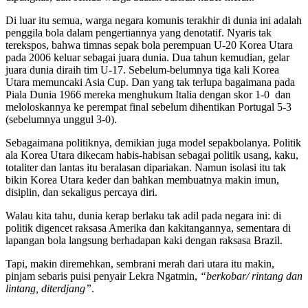
Di luar itu semua, warga negara komunis terakhir di dunia ini adalah
penggila bola dalam pengertiannya yang denotatif. Nyaris tak
terekspos, bahwa timnas sepak bola perempuan U-20 Korea Utara
pada 2006 keluar sebagai juara dunia. Dua tahun kemudian, gelar
juara dunia diraih tim U-17. Sebelum-belumnya tiga kali Korea
Utara memuncaki Asia Cup. Dan yang tak terlupa bagaimana pada
Piala Dunia 1966 mereka menghukum Italia dengan skor 1-0 dan
meloloskannya ke perempat final sebelum dihentikan Portugal 5-3
(sebelumnya unggul 3-0).
Sebagaimana politiknya, demikian juga model sepakbolanya. Politik
ala Korea Utara dikecam habis-habisan sebagai politik usang, kaku,
totaliter dan lantas itu beralasan dipariakan. Namun isolasi itu tak
bikin Korea Utara keder dan bahkan membuatnya makin imun,
disiplin, dan sekaligus percaya diri.
Walau kita tahu, dunia kerap berlaku tak adil pada negara ini: di
politik digencet raksasa Amerika dan kakitangannya, sementara di
lapangan bola langsung berhadapan kaki dengan raksasa Brazil.
Tapi, makin diremehkan, sembrani merah dari utara itu makin,
pinjam sebaris puisi penyair Lekra Ngatmin,
“berkobar/ rintang dan
lintang, diterdjang”
.