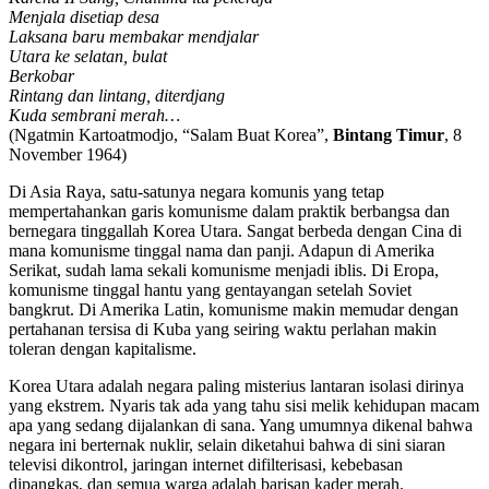
Menjala disetiap desa
Laksana baru membakar mendjalar
Utara ke selatan, bulat
Berkobar
Rintang dan lintang, diterdjang
Kuda sembrani merah…
(Ngatmin Kartoatmodjo, “Salam Buat Korea”,
Bintang Timur
, 8
November 1964)
Di Asia Raya, satu-satunya negara komunis yang tetap
mempertahankan garis komunisme dalam praktik berbangsa dan
bernegara tinggallah Korea Utara. Sangat berbeda dengan Cina di
mana komunisme tinggal nama dan panji. Adapun di Amerika
Serikat, sudah lama sekali komunisme menjadi iblis. Di Eropa,
komunisme tinggal hantu yang gentayangan setelah Soviet
bangkrut. Di Amerika Latin, komunisme makin memudar dengan
pertahanan tersisa di Kuba yang seiring waktu perlahan makin
toleran dengan kapitalisme.
Korea Utara adalah negara paling misterius lantaran isolasi dirinya
yang ekstrem. Nyaris tak ada yang tahu sisi melik kehidupan macam
apa yang sedang dijalankan di sana. Yang umumnya dikenal bahwa
negara ini berternak nuklir, selain diketahui bahwa di sini siaran
televisi dikontrol, jaringan internet difilterisasi, kebebasan
dipangkas, dan semua warga adalah barisan kader merah.