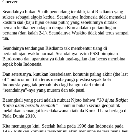
Coerver.
Seandainya bukan Suaib penendang terakhir, tapi Risdianto yang
sukses sebagai algojo kedua. Seandainya Indonesia tidak memakai
kostum sial (baju hijau celana putih) yang sebelumnya ditolak
pemain ketika berhadapan dengan Korea dalam pertandingan
pertama (dan kalah 2-1). Seandainya Waskito tidak sial terus sampai
tua.
Seandainya tendangan Risdianto tak membentur tiang di
pertandingan waktu normal. Seandainya rezim PSSI pimpinan
Bardosono dan aparatusnya tidak ugal-ugalan dan becus membina
sepak bola Indonesia.
Dan seterusnya, kutukan kesebelasan komunis paling akhir (the last
of “mohicomm”) itu terus membayangi prestasi sepak bola
Indonesia yang tak pernah bisa lagi bangun dari mimpi
“seandainya”-nya yang muram dan tak pasti.
Barangkali yang pasti adalah nubuat Njoto bahwa
“30 djuta Rakjat
Korea akan bersatu kembali”
—namun bukan secara geopolitik—
melainkan semangat kesetiakawanan tatkala Korea Utara berlaga di
Piala Dunia 2010.
Kita menunggu kini. Setelah Italia pada 1996 dan Indonesia pada
1976, kutukan komunis terakhir ini akan menimpa negara mana lagi.