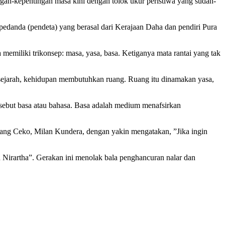
ngan-kepentingan masa kini dengan tolok ukur peristiwa yang sudah-
danda (pendeta) yang berasal dari Kerajaan Daha dan pendiri Pura
memiliki trikonsep: masa, yasa, basa. Ketiganya mata rantai yang tak
sejarah, kehidupan membutuhkan ruang. Ruang itu dinamakan yasa,
ebut basa atau bahasa. Basa adalah medium menafsirkan
rang Ceko, Milan Kundera, dengan yakin mengatakan, ”Jika ingin
Nirartha”. Gerakan ini menolak bala penghancuran nalar dan