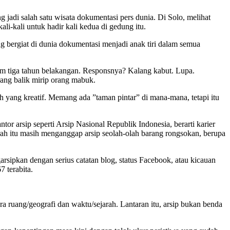
jadi salah satu wisata dokumentasi pers dunia. Di Solo, melihat
i-kali untuk hadir kali kedua di gedung itu.
ang bergiat di dunia dokumentasi menjadi anak tiri dalam semua
lam tiga tahun belakangan. Responsnya? Kalang kabut. Lupa.
ang balik mirip orang mabuk.
 yang kreatif. Memang ada ”taman pintar” di mana-mana, tetapi itu
tor arsip seperti Arsip Nasional Republik Indonesia, berarti karier
 itu masih menganggap arsip seolah-olah barang rongsokan, berupa
rsipkan dengan serius catatan blog, status Facebook, atau kicauan
 terabita.
ra ruang/geografi dan waktu/sejarah. Lantaran itu, arsip bukan benda