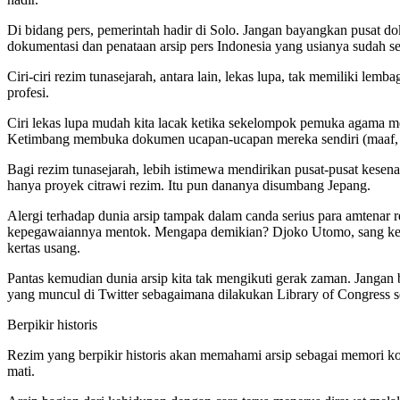
Di bidang pers, pemerintah hadir di Solo. Jangan bayangkan pusat do
dokumentasi dan penataan arsip pers Indonesia yang usianya sudah se
Ciri-ciri rezim tunasejarah, antara lain, lekas lupa, tak memiliki le
profesi.
Ciri lekas lupa mudah kita lacak ketika sekelompok pemuka agama me
Ketimbang membuka dokumen ucapan-ucapan mereka sendiri (maaf, t
Bagi rezim tunasejarah, lebih istimewa mendirikan pusat-pusat kese
hanya proyek citrawi rezim. Itu pun dananya disumbang Jepang.
Alergi terhadap dunia arsip tampak dalam canda serius para amtenar re
kepegawaiannya mentok. Mengapa demikian? Djoko Utomo, sang kepa
kertas usang.
Pantas kemudian dunia arsip kita tak mengikuti gerak zaman. Jangan 
yang muncul di Twitter sebagaimana dilakukan Library of Congress s
Berpikir historis
Rezim yang berpikir historis akan memahami arsip sebagai memori kole
mati.