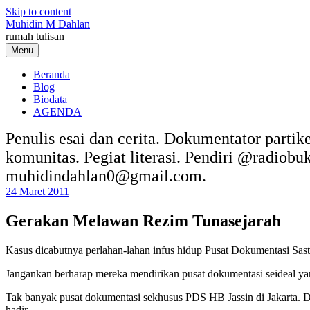
Skip to content
Muhidin M Dahlan
rumah tulisan
Menu
Beranda
Blog
Biodata
AGENDA
Penulis esai dan cerita. Dokumentator partik
komunitas. Pegiat literasi. Pendiri @radiob
muhidindahlan0@gmail.com.
24 Maret 2011
Gerakan Melawan Rezim Tunasejarah
Kasus dicabutnya perlahan-lahan infus hidup Pusat Dokumentasi Sast
Jangankan berharap mereka mendirikan pusat dokumentasi seideal yan
Tak banyak pusat dokumentasi sekhusus PDS HB Jassin di Jakarta. Di 
hadir.