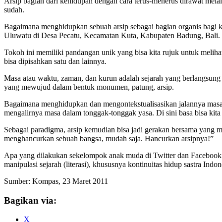
Arsip bagian dari kehidupan dengan cara terus-menerus dirawat melal
sudah.
Bagaimana menghidupkan sebuah arsip sebagai bagian organis bagi k
Uluwatu di Desa Pecatu, Kecamatan Kuta, Kabupaten Badung, Bali.
Tokoh ini memiliki pandangan unik yang bisa kita rujuk untuk meliha
bisa dipisahkan satu dan lainnya.
Masa atau waktu, zaman, dan kurun adalah sejarah yang berlangsun
yang mewujud dalam bentuk monumen, patung, arsip.
Bagaimana menghidupkan dan mengontekstualisasikan jalannya masa 
mengalirnya masa dalam tonggak-tonggak yasa. Di sini basa bisa kita
Sebagai paradigma, arsip kemudian bisa jadi gerakan bersama yang 
menghancurkan sebuah bangsa, mudah saja. Hancurkan arsipnya!”
Apa yang dilakukan sekelompok anak muda di Twitter dan Facebook s
manipulasi sejarah (literasi), khususnya kontinuitas hidup sastra Ind
Sumber: Kompas, 23 Maret 2011
Bagikan via:
X