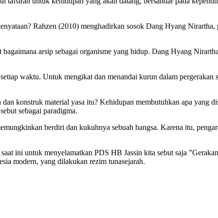
ui tafsiran untuk kehidupan yang akan datang, bersandar pada kepenti
enyataan? Rahzen (2010) menghadirkan sosok Dang Hyang Nirartha, pe
t bagaimana arsip sebagai organisme yang hidup. Dang Hyang Nirartha 
g setiap waktu. Untuk mengikat dan menandai kurun dalam pergerakan 
dan konstruk material yasa itu? Kehidupan membutuhkan apa yang dis
 sebut sebagai paradigma.
memungkinkan berdiri dan kukuhnya sebuah bangsa. Karena itu, penga
aat ini untuk menyelamatkan PDS HB Jassin kita sebut saja ”Gerakan 
onesia modern, yang dilakukan rezim tunasejarah.