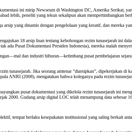
kumentasi ini mirip Newseum di Washington DC, Amerika Serikat, yang 
abad lebih, peneliti yang tekun sekalipun akan mempertimbangkan berkal
mbaga arsip yang dinamis dengan pengelolaan yang kreatif, dan mereka y
ngajukan 18 arsip lisan tentang kebohongan rezim tunasejarah ini da
ak ada Pusat Dokumentasi Presiden Indonesia), mereka malah menyer
nangan—mal dan industri hiburan—ketimbang pusat pembelajaran sejarah
zim tunasejarah. Jika seorang amtenar ”diarsipkan”, dipekerjakan di kan
la ANRI (2008), mengatakan bahwa koleganya pada rezim tunasejarah
bayangkan pusat dokumentasi yang dikelola rezim tunasejarah ini menga
ejak 2000. Gudang arsip digital LOC telah menampung data sebesar 167
ktif, tempat berlaku kesepakatan institusional yang saling berkait anta