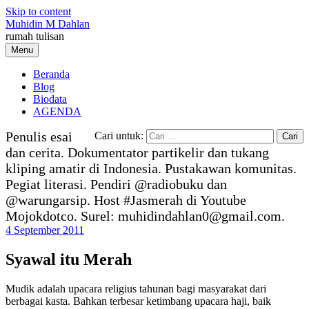
Skip to content
Muhidin M Dahlan
rumah tulisan
Menu
Beranda
Blog
Biodata
AGENDA
Penulis esai
Cari untuk:
dan cerita. Dokumentator partikelir dan tukang
kliping amatir di Indonesia. Pustakawan komunitas.
Pegiat literasi. Pendiri @radiobuku dan
@warungarsip. Host #Jasmerah di Youtube
Mojokdotco. Surel: muhidindahlan0@gmail.com.
4 September 2011
Syawal itu Merah
Mudik adalah upacara religius tahunan bagi masyarakat dari
berbagai kasta. Bahkan terbesar ketimbang upacara haji, baik