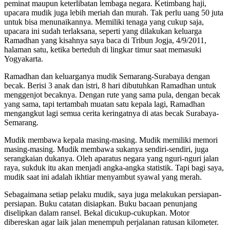
peminat maupun keterlibatan lembaga negara. Ketimbang haji,
upacara mudik juga lebih meriah dan murah. Tak perlu uang 50 juta
untuk bisa menunaikannya. Memiliki tenaga yang cukup saja,
upacara ini sudah terlaksana, seperti yang dilakukan keluarga
Ramadhan yang kisahnya saya baca di Tribun Jogja, 4/9/2011,
halaman satu, ketika berteduh di lingkar timur saat memasuki
Yogyakarta.
Ramadhan dan keluarganya mudik Semarang-Surabaya dengan
becak. Berisi 3 anak dan istri, 8 hari dibutuhkan Ramadhan untuk
menggenjot becaknya. Dengan rute yang sama pula, dengan becak
yang sama, tapi tertambah muatan satu kepala lagi, Ramadhan
mengangkut lagi semua cerita keringatnya di atas becak Surabaya-
Semarang.
Mudik membawa kepala masing-masing. Mudik memiliki memori
masing-masing. Mudik membawa sukanya sendiri-sendiri, juga
serangkaian dukanya. Oleh aparatus negara yang nguri-nguri jalan
raya, sukduk itu akan menjadi angka-angka statistik. Tapi bagi saya,
mudik saat ini adalah ikhtiar menyambut syawal yang merah.
Sebagaimana setiap pelaku mudik, saya juga melakukan persiapan-
persiapan. Buku catatan disiapkan. Buku bacaan penunjang
diselipkan dalam ransel. Bekal dicukup-cukupkan. Motor
dibereskan agar laik jalan menempuh perjalanan ratusan kilometer.