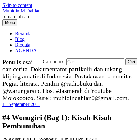
Skip to content
Muhidin M Dahlan
rumah tulisan
Menu
Beranda
Blog
Biodata
AGENDA
Penulis esai
Cari untuk:
dan cerita. Dokumentator partikelir dan tukang
kliping amatir di Indonesia. Pustakawan komunitas.
Pegiat literasi. Pendiri @radiobuku dan
@warungarsip. Host #Jasmerah di Youtube
Mojokdotco. Surel: muhidindahlan0@gmail.com.
11 September 2011
#4 Wonogiri (Bag 1): Kisah-Kisah
Pembunuhan
29 Agustus 2011 | Wonogiri | Km 81 | Pkl 07.40