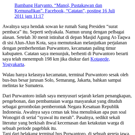
Bambang Haryanto. “Manol, Pustakawan dan
Kemunafikan”. Facebook, “Catatan”, posting 16 Juli
2011 jam 11:17
Awalnya saya hendak sowan ke rumah Sang Presiden “surat
pembaca” itu. Seperti sedyakala. Namun urung dengan pelbagai
alasan. Setelah 30 menit istirahat di depan Masjid Agung At-Taqwa
di sisi Alun-Alun Kota, saya memutuskan melanjutkan perjalanan
dengan pemberhentian Purwantoro, kecamatan paling timur
kabupaten. Catatan saya menunjuk, berhenti di Purwantoro berarti
saya telah menempuh 198 km jika diukur dari
Kotagede,
Yogyakarta
.
Walau hanya kelasnya kecamatan, terminal Purwantoro sesak oleh
bus-bus besar jurusan Solo, Semarang, Jakarta, bahkan sampai
melintas ke Sumatera.
Dari Purwantoro inilah saya menyusuri sejarah kelam penangkapan,
pengebonan, dan pembantaian warga masyarakat yang dituduh
sebagai gerombolan pemberontak Negara Kesatuan Republik
Indonesia. Awalnya saya cemas tak bisa menuliskan apa pun soal
Wonogiri di serial “syawal itu merah”. Pasalnya, sedikit sekali
literatur yang berkisah ihwal kecemasan dan ketakutan warga di
sebuah periode pagebluk itu.
Tapi dari belakang terminal bus Purwantoro, di sebuah gereja jawa,