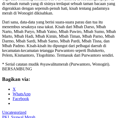
di sebuah rumah yang di sisinya terdapat sebuah taman bacaan yang
digerakkan dengan sepenuh-penuh hati, kisah tentang padamnya
merah di Wonogiri dikisahkan.
Dari sana, data-data yang berisi suara-suara parau dan tua itu
menembus sesaknya rasa takut. Kisah dari Mbah Darso, Mbah
Narto, Mbah Paryo, Mbah Yatno, Mbah Pawiro, Mbah Sumo, Mbah
Marto, Mbah Hadi, Mbah Kimin, Mbah Timan, Mbah Parno, Mbah
Darmo, Mbah Sardi, Mbah Sarno, Mbah Pardi, Mbah Tisna, dan
Mbah Padmo. Kisah-kisah itu dipungut dari pelbagai daerah di
kecamatan-kecamatan tetangga Purwantoro seperti Bulukerto,
Pelem, Kismantoro, Tlogohimo. Termasuk dari Purwantoro sendiri.
* Serial catatan mudik #syawalitumerah (Purwantoro, Wonogiri).
BERSAMBUNG
Bagikan via:
X
WhatsApp
Facebook
Uncategorized
PKI
,
Syawal Merah