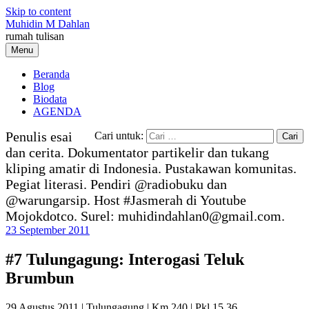
Skip to content
Muhidin M Dahlan
rumah tulisan
Menu
Beranda
Blog
Biodata
AGENDA
Penulis esai
Cari untuk:
dan cerita. Dokumentator partikelir dan tukang
kliping amatir di Indonesia. Pustakawan komunitas.
Pegiat literasi. Pendiri @radiobuku dan
@warungarsip. Host #Jasmerah di Youtube
Mojokdotco. Surel: muhidindahlan0@gmail.com.
23 September 2011
#7 Tulungagung: Interogasi Teluk
Brumbun
29 Agustus 2011 | Tulungagung | Km 240 | Pkl 15.36