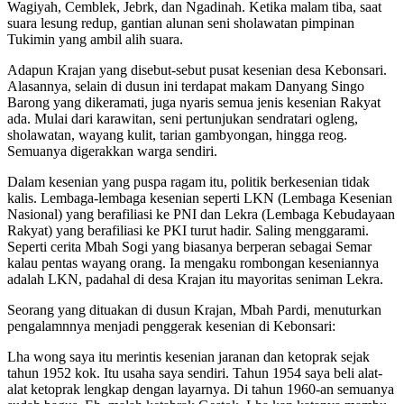
Wagiyah, Cemblek, Jebrk, dan Ngadinah. Ketika malam tiba, saat
suara lesung redup, gantian alunan seni sholawatan pimpinan
Tukimin yang ambil alih suara.
Adapun Krajan yang disebut-sebut pusat kesenian desa Kebonsari.
Alasannya, selain di dusun ini terdapat makam Danyang Singo
Barong yang dikeramati, juga nyaris semua jenis kesenian Rakyat
ada. Mulai dari karawitan, seni pertunjukan sendratari ogleng,
sholawatan, wayang kulit, tarian gambyongan, hingga reog.
Semuanya digerakkan warga sendiri.
Dalam kesenian yang puspa ragam itu, politik berkesenian tidak
kalis. Lembaga-lembaga kesenian seperti LKN (Lembaga Kesenian
Nasional) yang berafiliasi ke PNI dan Lekra (Lembaga Kebudayaan
Rakyat) yang berafiliasi ke PKI turut hadir. Saling menggarami.
Seperti cerita Mbah Sogi yang biasanya berperan sebagai Semar
kalau pentas wayang orang. Ia mengaku rombongan keseniannya
adalah LKN, padahal di desa Krajan itu mayoritas seniman Lekra.
Seorang yang dituakan di dusun Krajan, Mbah Pardi, menuturkan
pengalamnnya menjadi penggerak kesenian di Kebonsari:
Lha wong saya itu merintis kesenian jaranan dan ketoprak sejak
tahun 1952 kok. Itu usaha saya sendiri. Tahun 1954 saya beli alat-
alat ketoprak lengkap dengan layarnya. Di tahun 1960-an semuanya