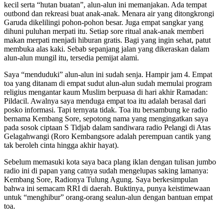
kecil serta “hutan buatan”, alun-alun ini memanjakan. Ada tempat
outbond dan rekreasi buat anak-anak. Menara air yang ditongkrongi
Garuda dikelilingi pohon-pohon besar. Juga empat sangkar yang
dihuni puluhan merpati itu. Setiap sore ritual anak-anak memberi
makan merpati menjadi hiburan gratis. Bagi yang ingin sehat, patut
membuka alas kaki. Sebab sepanjang jalan yang dikeraskan dalam
alun-alun mungil itu, tersedia pemijat alami.
Saya “menduduki” alun-alun ini sudah senja. Hampir jam 4. Empat
toa yang ditanam di empat sudut alun-alun sudah memulai program
religius mengantar kaum Muslim berpuasa di hari akhir Ramadan:
Pildacil. Awalnya saya menduga empat toa itu adalah berasal dari
posko informasi. Tapi ternyata tidak. Toa itu bersambung ke radio
bernama Kembang Sore, sepotong nama yang mengingatkan saya
pada sosok ciptaan S Tidjab dalam sandiwara radio Pelangi di Atas
Gelagahwangi (Roro Kembangsore adalah perempuan cantik yang
tak beroleh cinta hingga akhir hayat).
Sebelum memasuki kota saya baca plang iklan dengan tulisan jumbo
radio ini di papan yang catnya sudah mengelupas saking lamanya:
Kembang Sore, Radionya Tulung Agung. Saya berkesimpulan
bahwa ini semacam RRI di daerah. Buktinya, punya keistimewaan
untuk “menghibur” orang-orang sealun-alun dengan bantuan empat
toa.