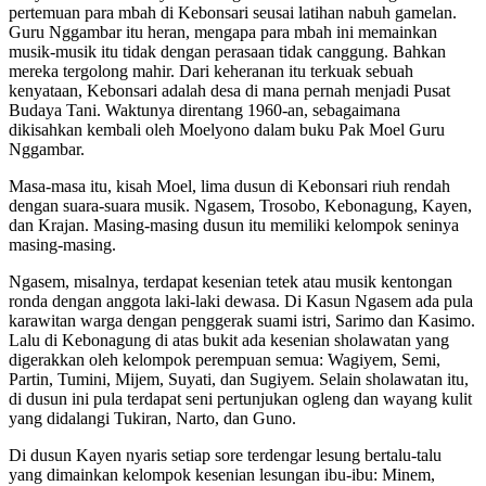
pertemuan para mbah di Kebonsari seusai latihan nabuh gamelan.
Guru Nggambar itu heran, mengapa para mbah ini memainkan
musik-musik itu tidak dengan perasaan tidak canggung. Bahkan
mereka tergolong mahir. Dari keheranan itu terkuak sebuah
kenyataan, Kebonsari adalah desa di mana pernah menjadi Pusat
Budaya Tani. Waktunya direntang 1960-an, sebagaimana
dikisahkan kembali oleh Moelyono dalam buku Pak Moel Guru
Nggambar.
Masa-masa itu, kisah Moel, lima dusun di Kebonsari riuh rendah
dengan suara-suara musik. Ngasem, Trosobo, Kebonagung, Kayen,
dan Krajan. Masing-masing dusun itu memiliki kelompok seninya
masing-masing.
Ngasem, misalnya, terdapat kesenian tetek atau musik kentongan
ronda dengan anggota laki-laki dewasa. Di Kasun Ngasem ada pula
karawitan warga dengan penggerak suami istri, Sarimo dan Kasimo.
Lalu di Kebonagung di atas bukit ada kesenian sholawatan yang
digerakkan oleh kelompok perempuan semua: Wagiyem, Semi,
Partin, Tumini, Mijem, Suyati, dan Sugiyem. Selain sholawatan itu,
di dusun ini pula terdapat seni pertunjukan ogleng dan wayang kulit
yang didalangi Tukiran, Narto, dan Guno.
Di dusun Kayen nyaris setiap sore terdengar lesung bertalu-talu
yang dimainkan kelompok kesenian lesungan ibu-ibu: Minem,