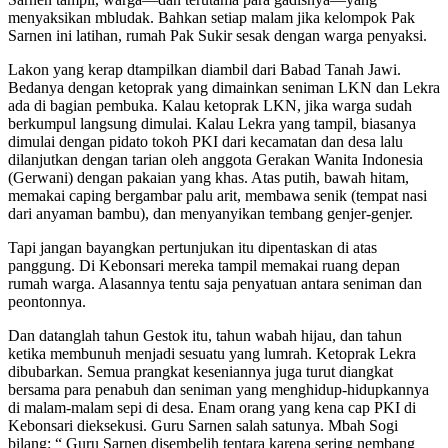
menyaksikan mbludak. Bahkan setiap malam jika kelompok Pak
Sarnen ini latihan, rumah Pak Sukir sesak dengan warga penyaksi.
Lakon yang kerap dtampilkan diambil dari Babad Tanah Jawi.
Bedanya dengan ketoprak yang dimainkan seniman LKN dan Lekra
ada di bagian pembuka. Kalau ketoprak LKN, jika warga sudah
berkumpul langsung dimulai. Kalau Lekra yang tampil, biasanya
dimulai dengan pidato tokoh PKI dari kecamatan dan desa lalu
dilanjutkan dengan tarian oleh anggota Gerakan Wanita Indonesia
(Gerwani) dengan pakaian yang khas. Atas putih, bawah hitam,
memakai caping bergambar palu arit, membawa senik (tempat nasi
dari anyaman bambu), dan menyanyikan tembang genjer-genjer.
Tapi jangan bayangkan pertunjukan itu dipentaskan di atas
panggung. Di Kebonsari mereka tampil memakai ruang depan
rumah warga. Alasannya tentu saja penyatuan antara seniman dan
peontonnya.
Dan datanglah tahun Gestok itu, tahun wabah hijau, dan tahun
ketika membunuh menjadi sesuatu yang lumrah. Ketoprak Lekra
dibubarkan. Semua prangkat keseniannya juga turut diangkat
bersama para penabuh dan seniman yang menghidup-hidupkannya
di malam-malam sepi di desa. Enam orang yang kena cap PKI di
Kebonsari dieksekusi. Guru Sarnen salah satunya. Mbah Sogi
bilang: “ Guru Sarnen disembelih tentara karena sering nembang