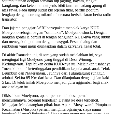
sejumput tanah dengan semaian biji jagung, bayam, tangkai
kangkung, dan ketela rambat jenis bibit tanaman ladang apung di
atas rawa. Pada ujung sudut kiri jejeran tikar, berdiri podium
lengkap dengan corong mikrofon bersuara berisik siaran berita radio
transistor.
Dan jajaran pengajar ASRI bersepakat: menolak karya KUD
Moelyono sebagai bagian “seni lukis”. Moelyono shock. Dengan
langkah gontai ia berdiri di tengah bangunan KUD-nya yang rubuh
dan menegak di podium dengan masygul. Pesan dialog dan
rembukan yang ingin diungapkan dalam karyanya gagal total.
Di akhir Ramadan ini, di sore yang sudah melelahkan ini, saya
mengingat lagi Moelyono yang tinggal di Desa Winong,
Kedungwaru. Tapi bukan cerita KUD-nya itu. Melainkan usahanya
“menaklukkan” ketertinggalan pendidikan kepada anak-anak Teluk
Brumbun dan Nggerangan. Jauhnya dari Tulungagung sungguh
aduhai. Sekira 85 Km dari kota. Dan dilanjutkan dengan jalan kaki
5 km. Di teluk inilah Moelyono menjadi guru nggambar bagi anak-
anak nelayan itu.
Dikisahkan Moelyono, aparat pemerintah desa pernah
mencurigainya. Seorang terpelajar. Datang ke desa terpencil.
Mengajar. Mendatangkan pihak luar. Aparat Musyawarah Pimpinan
Kecamatan (Muspika) pernah menginterogasinya: siapa nama
lengkap? Alamat? Pekerjaan? Siapa nama orang tua, apa partai dan