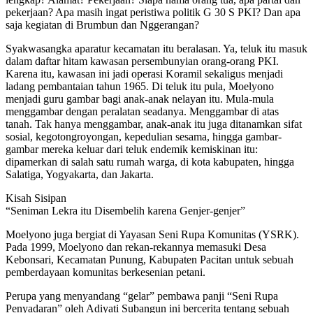
pekerjaan? Apa masih ingat peristiwa politik G 30 S PKI? Dan apa
saja kegiatan di Brumbun dan Nggerangan?
Syakwasangka aparatur kecamatan itu beralasan. Ya, teluk itu masuk
dalam daftar hitam kawasan persembunyian orang-orang PKI.
Karena itu, kawasan ini jadi operasi Koramil sekaligus menjadi
ladang pembantaian tahun 1965. Di teluk itu pula, Moelyono
menjadi guru gambar bagi anak-anak nelayan itu. Mula-mula
menggambar dengan peralatan seadanya. Menggambar di atas
tanah. Tak hanya menggambar, anak-anak itu juga ditanamkan sifat
sosial, kegotongroyongan, kepedulian sesama, hingga gambar-
gambar mereka keluar dari teluk endemik kemiskinan itu:
dipamerkan di salah satu rumah warga, di kota kabupaten, hingga
Salatiga, Yogyakarta, dan Jakarta.
Kisah Sisipan
“Seniman Lekra itu Disembelih karena Genjer-genjer”
Moelyono juga bergiat di Yayasan Seni Rupa Komunitas (YSRK).
Pada 1999, Moelyono dan rekan-rekannya memasuki Desa
Kebonsari, Kecamatan Punung, Kabupaten Pacitan untuk sebuah
pemberdayaan komunitas berkesenian petani.
Perupa yang menyandang “gelar” pembawa panji “Seni Rupa
Penyadaran” oleh Adiyati Subangun ini bercerita tentang sebuah