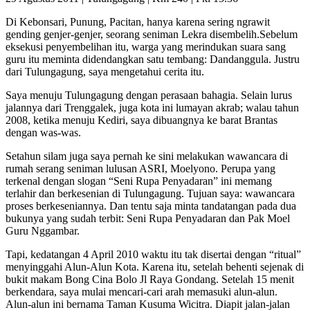
Di Kebonsari, Punung, Pacitan, hanya karena sering ngrawit
gending genjer-genjer, seorang seniman Lekra disembelih.Sebelum
eksekusi penyembelihan itu, warga yang merindukan suara sang
guru itu meminta didendangkan satu tembang: Dandanggula. Justru
dari Tulungagung, saya mengetahui cerita itu.
Saya menuju Tulungagung dengan perasaan bahagia. Selain lurus
jalannya dari Trenggalek, juga kota ini lumayan akrab; walau tahun
2008, ketika menuju Kediri, saya dibuangnya ke barat Brantas
dengan was-was.
Setahun silam juga saya pernah ke sini melakukan wawancara di
rumah serang seniman lulusan ASRI, Moelyono. Perupa yang
terkenal dengan slogan “Seni Rupa Penyadaran” ini memang
terlahir dan berkesenian di Tulungagung. Tujuan saya: wawancara
proses berkeseniannya. Dan tentu saja minta tandatangan pada dua
bukunya yang sudah terbit: Seni Rupa Penyadaran dan Pak Moel
Guru Nggambar.
Tapi, kedatangan 4 April 2010 waktu itu tak disertai dengan “ritual”
menyinggahi Alun-Alun Kota. Karena itu, setelah behenti sejenak di
bukit makam Bong Cina Bolo Jl Raya Gondang. Setelah 15 menit
berkendara, saya mulai mencari-cari arah memasuki alun-alun.
Alun-alun ini bernama Taman Kusuma Wicitra. Diapit jalan-jalan