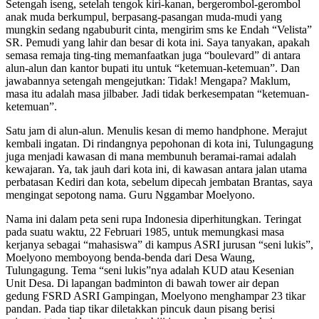
Setengah iseng, setelah tengok kiri-kanan, bergerombol-gerombol
anak muda berkumpul, berpasang-pasangan muda-mudi yang
mungkin sedang ngabuburit cinta, mengirim sms ke Endah “Velista”
SR. Pemudi yang lahir dan besar di kota ini. Saya tanyakan, apakah
semasa remaja ting-ting memanfaatkan juga “boulevard” di antara
alun-alun dan kantor bupati itu untuk “ketemuan-ketemuan”. Dan
jawabannya setengah mengejutkan: Tidak! Mengapa? Maklum,
masa itu adalah masa jilbaber. Jadi tidak berkesempatan “ketemuan-
ketemuan”.
Satu jam di alun-alun. Menulis kesan di memo handphone. Merajut
kembali ingatan. Di rindangnya pepohonan di kota ini, Tulungagung
juga menjadi kawasan di mana membunuh beramai-ramai adalah
kewajaran. Ya, tak jauh dari kota ini, di kawasan antara jalan utama
perbatasan Kediri dan kota, sebelum dipecah jembatan Brantas, saya
mengingat sepotong nama. Guru Nggambar Moelyono.
Nama ini dalam peta seni rupa Indonesia diperhitungkan. Teringat
pada suatu waktu, 22 Februari 1985, untuk memungkasi masa
kerjanya sebagai “mahasiswa” di kampus ASRI jurusan “seni lukis”,
Moelyono memboyong benda-benda dari Desa Waung,
Tulungagung. Tema “seni lukis”nya adalah KUD atau Kesenian
Unit Desa. Di lapangan badminton di bawah tower air depan
gedung FSRD ASRI Gampingan, Moelyono menghampar 23 tikar
pandan. Pada tiap tikar diletakkan pincuk daun pisang berisi