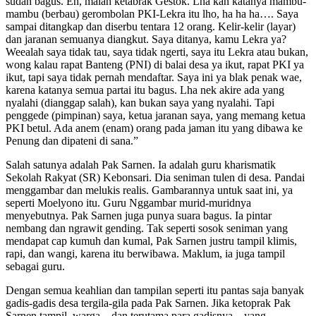
sudah bagus. Eh, malah ketabrak Gestok. Lha kan katanya mambu-
mambu (berbau) gerombolan PKI-Lekra itu lho, ha ha ha…. Saya
sampai ditangkap dan diserbu tentara 12 orang. Kelir-kelir (layar)
dan jaranan semuanya diangkut. Saya ditanya, kamu Lekra ya?
Weealah saya tidak tau, saya tidak ngerti, saya itu Lekra atau bukan,
wong kalau rapat Banteng (PNI) di balai desa ya ikut, rapat PKI ya
ikut, tapi saya tidak pernah mendaftar. Saya ini ya blak penak wae,
karena katanya semua partai itu bagus. Lha nek akire ada yang
nyalahi (dianggap salah), kan bukan saya yang nyalahi. Tapi
penggede (pimpinan) saya, ketua jaranan saya, yang memang ketua
PKI betul. Ada anem (enam) orang pada jaman itu yang dibawa ke
Penung dan dipateni di sana.”
Salah satunya adalah Pak Sarnen. Ia adalah guru kharismatik
Sekolah Rakyat (SR) Kebonsari. Dia seniman tulen di desa. Pandai
menggambar dan melukis realis. Gambarannya untuk saat ini, ya
seperti Moelyono itu. Guru Nggambar murid-muridnya
menyebutnya. Pak Sarnen juga punya suara bagus. Ia pintar
nembang dan ngrawit gending. Tak seperti sosok seniman yang
mendapat cap kumuh dan kumal, Pak Sarnen justru tampil klimis,
rapi, dan wangi, karena itu berwibawa. Maklum, ia juga tampil
sebagai guru.
Dengan semua keahlian dan tampilan seperti itu pantas saja banyak
gadis-gadis desa tergila-gila pada Pak Sarnen. Jika ketoprak Pak
Sarnen tampil, warga—dan terutama para gadisnya—yang