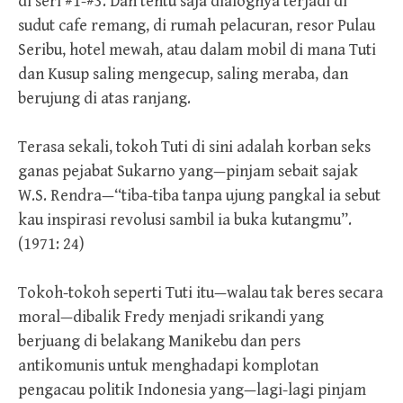
di seri #1-#3. Dan tentu saja dialognya terjadi di
sudut cafe remang, di rumah pelacuran, resor Pulau
Seribu, hotel mewah, atau dalam mobil di mana Tuti
dan Kusup saling mengecup, saling meraba, dan
berujung di atas ranjang.
Terasa sekali, tokoh Tuti di sini adalah korban seks
ganas pejabat Sukarno yang—pinjam sebait sajak
W.S. Rendra—“tiba-tiba tanpa ujung pangkal ia sebut
kau inspirasi revolusi sambil ia buka kutangmu”.
(1971: 24)
Tokoh-tokoh seperti Tuti itu—walau tak beres secara
moral—dibalik Fredy menjadi srikandi yang
berjuang di belakang Manikebu dan pers
antikomunis untuk menghadapi komplotan
pengacau politik Indonesia yang—lagi-lagi pinjam