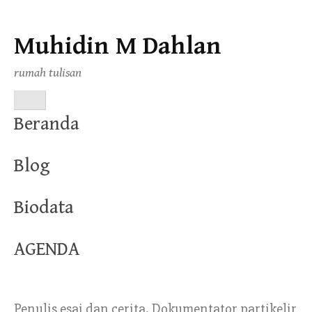
Muhidin M Dahlan
Skip
to
rumah tulisan
content
MENU
Beranda
Blog
Biodata
AGENDA
Penulis esai dan cerita. Dokumentator partikelir