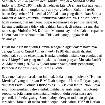
Sebuah buku
Aku Mendakwa Hamka Plagiat – Skandal Sastra
Indonesia 1962-1964
hadir di hadapan kita. Di antara kita ada yang
memilikinya dan mungkin saja ada yang belum. Buku ini terbit
bulan September 2011 setebal 238 halaman yang diterbitkan Seripa
Manent & Merakesumba. Penulisnya
Muhidin M. Dahlan
, tetapi
tidak seorang pun mengenal siapa sebenarnya di penulis tersebut,
karena identitasnya tidak ada bahkan banyak di antaranya meraba-
raba siapa
Muhidin M. Dahlan
. Menurut saya ini sudah merupakan
kelemahan dari sebuah buku. Tidak ada tanggungjawab di
dalamnya.
Buku ini ingin menuduh Hamka sebagai plagiat dalam novelnya
Tenggelamnya Kapal Van der Wijk
(1938) dan sudah dicetak
sebanyak 80 ribu eksemplar. Hamka dituduh melakukan plagiat dari
novel
Magdalena
yang merupakan saduran penyair Mustafa Luthfi
Al-Manfaluthi (1876-1942) dari roman yang ditulis pengarang
Perancis Alphonse Karr,
Sous les Tilleuls
.
Saya melihat permasalahan ini tidak beda dengan polemik “Harian
Merdeka” yang didirikan B.M.Diah dengan “Harian Rakyat” yang
dikuasai Partai Komunis Indonesia (PKI) sekitar tahun 1964. Saya
ingin menegaskan bahwa untuk melihat sejarah jangan sepotong-
sepotong. Kita harus mengetahui terlebih dulu pada masa apa
polemik itu berlangsung. Sama halnya dengan tuduhan plagiat
terhadap Hamka di mana sudah terjadi pada tahun 1962 di Harian