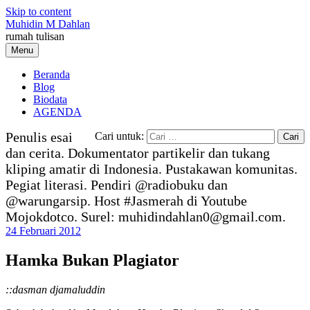
Skip to content
Muhidin M Dahlan
rumah tulisan
Menu
Beranda
Blog
Biodata
AGENDA
Penulis esai
Cari untuk:
dan cerita. Dokumentator partikelir dan tukang
kliping amatir di Indonesia. Pustakawan komunitas.
Pegiat literasi. Pendiri @radiobuku dan
@warungarsip. Host #Jasmerah di Youtube
Mojokdotco. Surel: muhidindahlan0@gmail.com.
24 Februari 2012
Hamka Bukan Plagiator
::dasman djamaluddin