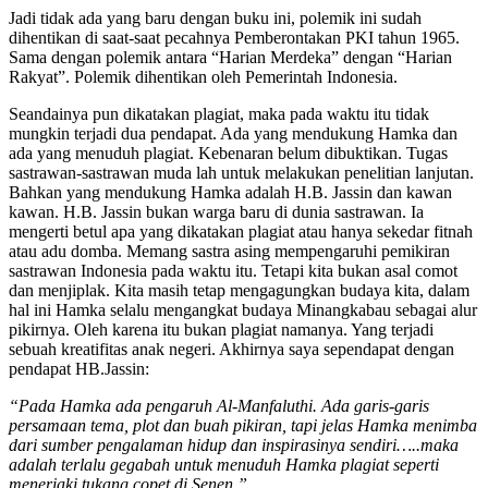
Jadi tidak ada yang baru dengan buku ini, polemik ini sudah
dihentikan di saat-saat pecahnya Pemberontakan PKI tahun 1965.
Sama dengan polemik antara “Harian Merdeka” dengan “Harian
Rakyat”. Polemik dihentikan oleh Pemerintah Indonesia.
Seandainya pun dikatakan plagiat, maka pada waktu itu tidak
mungkin terjadi dua pendapat. Ada yang mendukung Hamka dan
ada yang menuduh plagiat. Kebenaran belum dibuktikan. Tugas
sastrawan-sastrawan muda lah untuk melakukan penelitian lanjutan.
Bahkan yang mendukung Hamka adalah H.B. Jassin dan kawan
kawan. H.B. Jassin bukan warga baru di dunia sastrawan. Ia
mengerti betul apa yang dikatakan plagiat atau hanya sekedar fitnah
atau adu domba. Memang sastra asing mempengaruhi pemikiran
sastrawan Indonesia pada waktu itu. Tetapi kita bukan asal comot
dan menjiplak. Kita masih tetap mengagungkan budaya kita, dalam
hal ini Hamka selalu mengangkat budaya Minangkabau sebagai alur
pikirnya. Oleh karena itu bukan plagiat namanya. Yang terjadi
sebuah kreatifitas anak negeri. Akhirnya saya sependapat dengan
pendapat HB.Jassin:
“Pada Hamka ada pengaruh Al-Manfaluthi. Ada garis-garis
persamaan tema, plot dan buah pikiran, tapi jelas Hamka menimba
dari sumber pengalaman hidup dan inspirasinya sendiri…..maka
adalah terlalu gegabah untuk menuduh Hamka plagiat seperti
meneriaki tukang copet di Senen.”