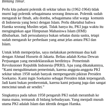
Bintang Timur
.
Perlu kita pahami polemik di sekitar tahun itu (1962-1964) tidak
murni lagi polemik sebagaimana seorang ilmuwan. Polemik sudah
mengarah ke fitnah, adu domba, sebagaimana sifat warga komunis
di Indonesia yang benci dengan Islam. Perlu diketahui bahwa
Hamka seorang Muslim sejati. Tidak hanya itu, PKI juga waktu itu
menginginkan agar Himpunan Mahasiswa Islam (HMI)
dibubarkan. Jadi persoalannya bukan sebatas dunia sastra, tetapi
sudah mengarah ke perbedaan yang amat jelas antara PKI dan
Islam.
Untuk lebih memperjelas, saya melakukan pertemuan dua kali
dengan Ahmad Hussein di Jakarta. Beliau adalah Ketua Dewan
Perjuangan yang mendeklarasikan berdirinya Pemerintah
Revolusioner Republik Indonesia (PRRI). Apa yang dikatakannya,
“Kami mengultimatum pemerintah, karena anggota-anggota PKI
sekitar tahun 1958 sudah banyak mempengaruhi pikiran Presiden
Soekarno. Kami ingin Soekarno sebagai Presiden tidak terpengaruh.
Jadi kami bukan pemberontak, karena kami pejuang juga dan sangat
mencintai tanah air sendiri.”
Singkatnya pada tahun 1958 pengaruh PKI sudah merambah ke
mana-mana, termasuk di bidang kebudayaan. Yang menjadi musuh
utama PKI adalah Islam dan identik dengan Hamka.