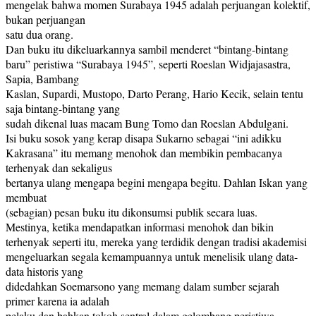
mengelak bahwa momen Surabaya 1945 adalah perjuangan kolektif,
bukan perjuangan
satu dua orang.
Dan buku itu dikeluarkannya sambil menderet “bintang-bintang
baru” peristiwa “Surabaya 1945”, seperti Roeslan Widjajasastra,
Sapia, Bambang
Kaslan, Supardi, Mustopo, Darto Perang, Hario Kecik, selain tentu
saja bintang-bintang yang
sudah dikenal luas macam Bung Tomo dan Roeslan Abdulgani.
Isi buku sosok yang kerap disapa Sukarno sebagai “ini adikku
Kakrasana” itu memang menohok dan membikin pembacanya
terhenyak dan sekaligus
bertanya ulang mengapa begini mengapa begitu. Dahlan Iskan yang
membuat
(sebagian) pesan buku itu dikonsumsi publik secara luas.
Mestinya, ketika mendapatkan informasi menohok dan bikin
terhenyak seperti itu, mereka yang terdidik dengan tradisi akademisi
mengeluarkan segala kemampuannya untuk menelisik ulang data-
data historis yang
didedahkan Soemarsono yang memang dalam sumber sejarah
primer karena ia adalah
pelaku dan bahkan tokoh sentral dalam gelombang peristiwa.