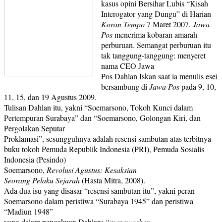
kasus opini Bersihar Lubis “Kisah
Interogator yang Dungu” di Harian
Koran Tempo
7 Maret 2007,
Jawa
Pos
menerima kobaran amarah
perburuan. Semangat perburuan itu
tak tanggung-tanggung: menyeret
nama CEO Jawa
Pos Dahlan Iskan saat ia menulis esei
bersambung di
Jawa Pos
pada 9, 10,
11, 15, dan 19 Agustus 2009.
Tulisan Dahlan itu, yakni “Soemarsono, Tokoh Kunci dalam
Pertempuran Surabaya” dan “Soemarsono, Golongan Kiri, dan
Pergolakan Seputar
Proklamasi”, sesungguhnya adalah resensi sambutan atas terbitnya
buku tokoh Pemuda Republik Indonesia (PRI), Pemuda Sosialis
Indonesia (Pesindo)
Soemarsono,
Revolusi Agustus: Kesaksian
Seorang Pelaku Sejarah
(Hasta Mitra, 2008).
Ada dua isu yang disasar “resensi sambutan itu”, yakni peran
Soemarsono dalam peristiwa “Surabaya 1945” dan peristiwa
“Madiun 1948”
yang dalam pengakuan Dahlan:
“menewaskan