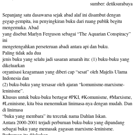
sumber: detiksurabaya
Sepanjang satu dasawarsa sejak abad alaf ini disambut dengan
gegap-gempita, isu penyingkiran buku dari ruang publik begitu
mengemuka. Abad
yang disebut Marlyn Ferguson sebagai “The Aquarian Conspiracy”
ini
mengetengahkan perseteruan abadi antara api dan buku.
Paling tidak ada dua
jenis buku yang selalu jadi sasaran amarah itu: (1) buku-buku yang
dikeluarkan
organisasi keagamaan yang diberi cap “sesat” oleh Majelis Ulama
Indonesia dan
(2) buku-buku yang tersasar oleh ajaran “komunisme-marxisme-
leninisme”.
Khusus untuk buku-buku bertagar #PKI, #Komunisme, #Marxisme,
#Leninisme, kita bisa menemukan linimasa-nya dengan mudah. Dan
di linimasa
“buku yang membara” itu tercetak nama Dahlan Iskan.
Antara 2000-2001 terjadi perburuan buku-buku yang dipandang
sebagai buku yang memasak gagasan marxisme-leninisme.
Perburuan itu dilakukan