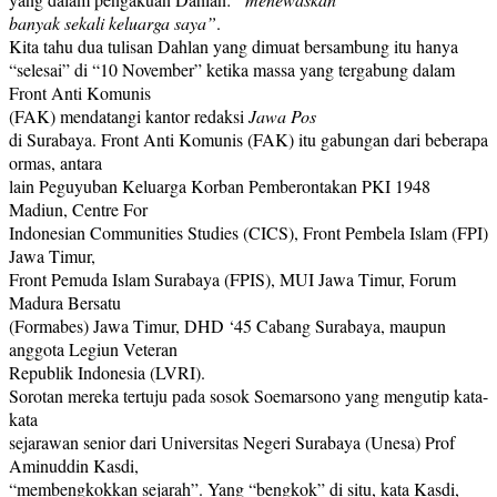
banyak sekali keluarga saya”
.
Kita tahu dua tulisan Dahlan yang dimuat bersambung itu hanya
“selesai” di “10 November” ketika massa yang tergabung dalam
Front Anti Komunis
(FAK) mendatangi kantor redaksi
Jawa Pos
di Surabaya. Front Anti Komunis (FAK) itu gabungan dari beberapa
ormas, antara
lain Peguyuban Keluarga Korban Pemberontakan PKI 1948
Madiun, Centre For
Indonesian Communities Studies (CICS), Front Pembela Islam (FPI)
Jawa Timur,
Front Pemuda Islam Surabaya (FPIS), MUI Jawa Timur, Forum
Madura Bersatu
(Formabes) Jawa Timur, DHD ‘45 Cabang Surabaya, maupun
anggota Legiun Veteran
Republik Indonesia (LVRI).
Sorotan mereka tertuju pada sosok Soemarsono yang mengutip kata-
kata
sejarawan senior dari Universitas Negeri Surabaya (Unesa) Prof
Aminuddin Kasdi,
“membengkokkan sejarah”. Yang “bengkok” di situ, kata Kasdi,