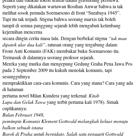
Seperti yang dikatakan wartawan Rosihan Anwar bahwa ia tak
melihat sosok pemuda Soemarsono di front “Surabaya 1945”.
Tapi itu tak terjadi. Stigma bahwa seorang marxis tak boleh
tampil di semua panggung sejarah lebih mengabuti ketimbang
kejernihan mencerna
secara dingin cerita masa lalu. Dengan berbekal stigma
“tak mau
dipatok ular dua kali”
, ratusan orang yang tergabung dalam
Front Anti Komunis (FAK) membakar buku Soemarsono itu.
Termasuk di dalamnya seorang profesor sejarah.
Mereka yang murka dan mengepung Gedung Graha Pena Jawa Pos
pada 2 September 2009 itu kukuh menolak komunis, tapi
sesungguhnya
mempraktikkan cara-cara komunis. Cara yang mana? Cara yang ada
di halaman
pertama novel Milan Kundera yang terkenal:
Kitab
Lupa dan Gelak Tawa
yang terbit pertama kali 1978). Simak
cuplikannya:
Bulan Februari 1948,
pemimpin Komunis Klement Gottwald melangkah keluar menuju
balkon sebuah istana
Barok di Praha untuk berpidato. Salah satu pengapit Gottwald