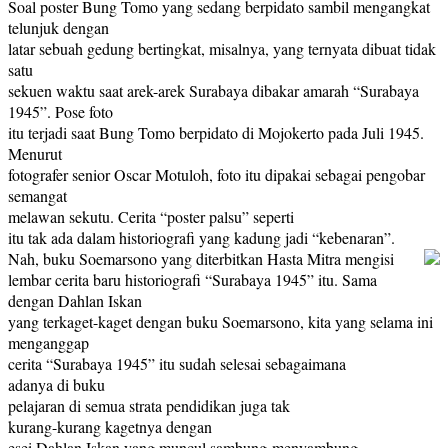
Soal poster Bung Tomo yang sedang berpidato sambil mengangkat
telunjuk dengan
latar sebuah gedung bertingkat, misalnya, yang ternyata dibuat tidak
satu
sekuen waktu saat arek-arek Surabaya dibakar amarah “Surabaya
1945”. Pose foto
itu terjadi saat Bung Tomo berpidato di Mojokerto pada Juli 1945.
Menurut
fotografer senior Oscar Motuloh, foto itu dipakai sebagai pengobar
semangat
melawan sekutu. Cerita “poster palsu” seperti
itu tak ada dalam historiografi yang kadung jadi “kebenaran”.
Nah, buku Soemarsono yang diterbitkan Hasta Mitra mengisi
lembar cerita baru historiografi “Surabaya 1945” itu. Sama
dengan Dahlan Iskan
yang terkaget-kaget dengan buku Soemarsono, kita yang selama ini
menganggap
cerita “Surabaya 1945” itu sudah selesai sebagaimana
adanya di buku
pelajaran di semua strata pendidikan juga tak
kurang-kurang kagetnya dengan
esei Dahlan Iskan yang muncul sambung-menyambung.