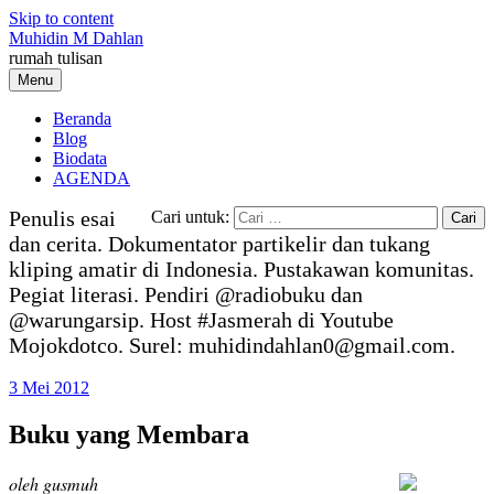
Skip to content
Muhidin M Dahlan
rumah tulisan
Menu
Beranda
Blog
Biodata
AGENDA
Penulis esai
Cari untuk:
dan cerita. Dokumentator partikelir dan tukang
kliping amatir di Indonesia. Pustakawan komunitas.
Pegiat literasi. Pendiri @radiobuku dan
@warungarsip. Host #Jasmerah di Youtube
Mojokdotco. Surel: muhidindahlan0@gmail.com.
3 Mei 2012
Buku yang Membara
oleh gusmuh