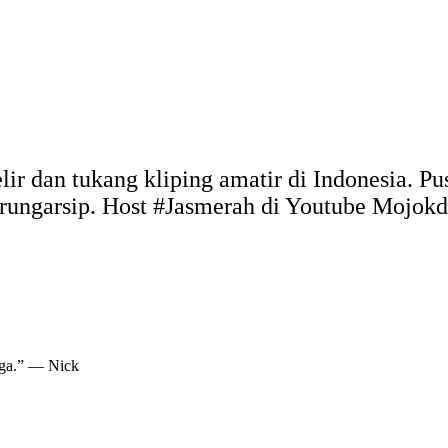
elir dan tukang kliping amatir di Indonesia. 
arungarsip. Host #Jasmerah di Youtube Mojo
aga.” — Nick