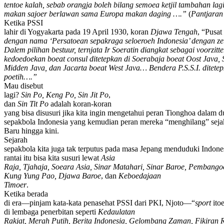
tentoe kalah, sebab orangja boleh bilang semoea ketjil tambahan lag
makan sajoer berlawan sama Europa makan daging ….”
(
Pantjaran
Ketika PSSI
lahir di Yogyakarta pada 19 April 1930, koran
Djawa Tengah
, “Pusat
dengan nama ‘Persatoean sepakraga seloeroeh Indonesia’ dengan ze
Dalem pilihan bestuur, ternjata Ir Soeratin diangkat sebagai voorzitt
kedoedoekan boeat consul ditetepkan di Soerabaja boeat Oost Java, 
Midden Java, dan Jacarta boeat West Java… Bendera P.S.S.I. ditete
poetih….”
Mau disebut
lagi?
Sin Po, Keng Po, Sin Jit Po
,
dan
Sin Tit Po
adalah koran-koran
yang bisa disusuri jika kita ingin mengetahui peran Tionghoa dalam d
sepakbola Indonesia yang kemudian peran mereka “menghilang” sej
Baru hingga kini.
Sejarah
sepakbola kita juga tak terputus pada masa Jepang menduduki Indones
rantai itu bisa kita susuri lewat
Asia
Raja, Tjahaja, Soeara Asia, Sinar Matahari, Sinar Baroe, Pembang
Kung Yung Pao, Djawa Baroe
, dan
Keboedajaan
Timoer
.
Ketika berada
di era—pinjam kata-kata penasehat PSSI dari PKI, Njoto—“
sport
ito
di lembaga penerbitan seperti
Kedaulatan
Rakjat, Merah Putih, Berita Indonesia, Gelombang Zaman, Fikiran Ra