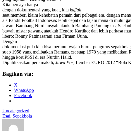
Kita percaya hanya
dengan dokumentasi yang kuat, kita
kaffah
saat memberi klaim kehebatan pemain dari pelbagai era, dengan memak
ala Pandit Football Indonesia: lebih cepat dan tajam mana di mulut g
lawan: Bambang Nurdiansyah ataukah Bambang Pamungkas; Saelank
bawah mistar gawang ataukah Hendro Kartiko; dan lebih perkasa ma
libero: Ronny Pattinasarani atau Firman Utina.
Dengan
dokumentasi pula kita bisa merunut wajah buruk pengurus sepakbola;
suap 1958 yang melibatkan Ramang cs; suap 1978 yang melibatkan R
hingga koruPSSI di era Nurdin Halid.
Dipublikasikan pertamakali,
Jawa Pos
, Lembar EURO 2012 “Bola Kul
Bagikan via:
X
WhatsApp
Facebook
Uncategorized
Esai
,
Sepakbola