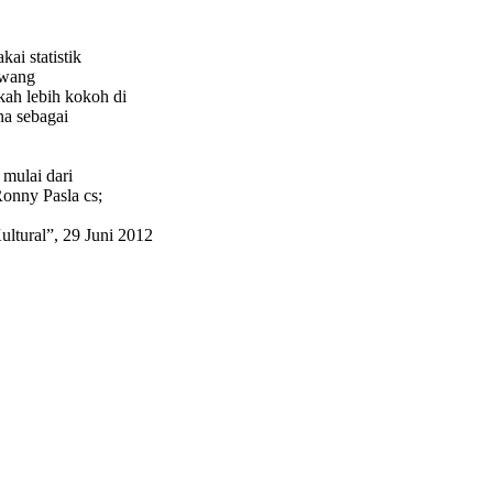
ai statistik
awang
ah lebih kokoh di
na sebagai
 mulai dari
onny Pasla cs;
tural”, 29 Juni 2012