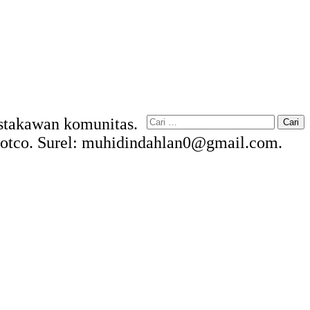
Cari
Pustakawan komunitas.
untuk:
kdotco. Surel: muhidindahlan0@gmail.com.