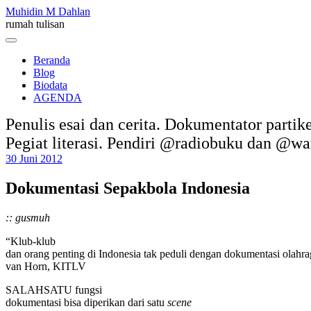
Skip
Muhidin M Dahlan
to
rumah tulisan
content
Menu
Beranda
Blog
Biodata
AGENDA
Penulis esai dan cerita. Dokumentator partik
Pegiat literasi. Pendiri @radiobuku dan @w
30 Juni 2012
Dokumentasi Sepakbola Indonesia
:: gusmuh
“Klub-klub
dan orang penting di Indonesia tak peduli dengan dokumentasi olahr
van Horn, KITLV
SALAHSATU fungsi
dokumentasi bisa diperikan dari satu
scene