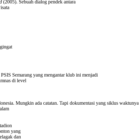
d
(2005). Sebuah dialog pendek antara
isata
ngingat
ib” PSIS Semarang yang mengantar klub ini menjadi
mnas di level
nesia. Mungkin ada catatan. Tapi dokumentasi yang siklus waktunya ta
dalam
tadion
onton yang
elagak dan