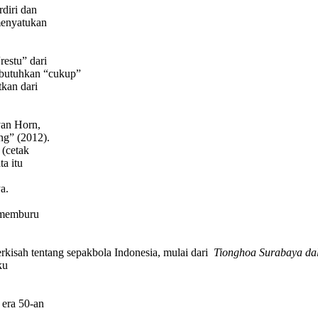
diri dan
menyatukan
estu” dari
ibutuhkan “cukup”
kan dari
van Horn,
ng” (2012).
 (cetak
ta itu
a.
n memburu
kisah tentang sepakbola Indonesia, mulai dari
Tionghoa Surabaya da
ku
 era 50-an