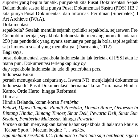
suporter yang begitu fanatik, punyakah kita Pusat Dokumentasi Sep
Dalam dunia sastra kita punya Pusat Dokumentasi Sastra (PDS) HB Ja
kita punya Pusat Dokumentasi dan Informasi Perfilman (Sinematek). 
Art Archieve (IVAA).
Dokumentasi
sepakbola? Setelah menulis sejarah (politik) sepakbola, sejarawan Fr
Colombijn berujar, sepakbola Indonesia itu memang anomali lantaran 
250 juta penduduk yang nyaris semuanya penggila bola, tapi segelintir
saja ilmuwan sosial yang menulisnya. (Darmanto, 2012)
Bagi saya,
pusat dokumentasi sepakbola Indonesia itu tak terletak di PSSI atau 
mana pun. Dokumentasi terlengkap
day by
day
sepakbola Indonesia itu ada di penerbitan pers.
Indonesia Buku
pernah menugaskan arsiparisnya, Iswara NR, menjelajahi dokumentas
Indonesia di “Pusat Dokumentasi” bernama “koran” ini: masa Hindia
Karno, Orde Harto, hingga Reformasi.
Di masa
Hindia Belanda, koran-koran
Pembrita
Betawi, Djawa Tengah, Pandji Poestaka, Doenia Baroe, Oetoesan In
Bintang Hindia, Bintang Timoer, Sinar Deli, Pewarta Deli, Sinar Sum
Selatan, Pemberita Makassar
, hingga
Pewarta
Borneo
sudah menyisipkan kabar-kabar sepakbola di halaman khusus,
“Kabar Sport”. Macam begini:
“… waktoe
saja melihat keseblah I.C. (Inlandsch Club) hati saja berdebar, saja r