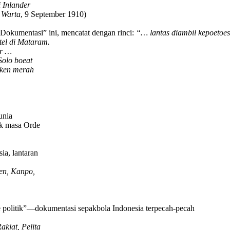
i Inlander
 Warta
, 9 September 1910)
 Dokumentasi” ini, mencatat dengan rinci:
“… lantas diambil kepoetoesa
tel di Mataram.
er …
Solo boeat
pken merah
unia
ak masa Orde
ia, lantaran
oen, Kanpo,
e politik”—dokumentasi sepakbola Indonesia terpecah-pecah
kjat, Pelita