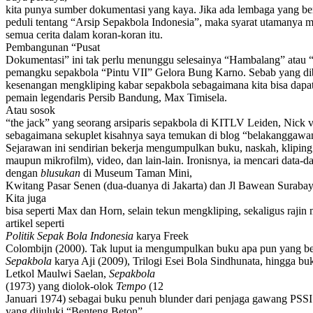
kita punya sumber dokumentasi yang kaya. Jika ada lembaga yang ber
peduli tentang “Arsip Sepakbola Indonesia”, maka syarat utamanya 
semua cerita dalam koran-koran itu.
Pembangunan “Pusat
Dokumentasi” ini tak perlu menunggu selesainya “Hambalang” atau “r
pemangku sepakbola “Pintu VII” Gelora Bung Karno. Sebab yang d
kesenangan mengkliping kabar sepakbola sebagaimana kita bisa dapat
pemain legendaris Persib Bandung, Max Timisela.
Atau sosok
“the jack” yang seorang arsiparis sepakbola di KITLV Leiden, Nick 
sebagaimana sekuplet kisahnya saya temukan di blog “belakanggawa
Sejarawan ini sendirian bekerja mengumpulkan buku, naskah, kliping
maupun mikrofilm), video, dan lain-lain. Ironisnya, ia mencari data-da
dengan
blusukan
di Museum Taman Mini,
Kwitang Pasar Senen (dua-duanya di Jakarta) dan Jl Bawean Surabay
Kita juga
bisa seperti Max dan Horn, selain tekun mengkliping, sekaligus raji
artikel seperti
Politik Sepak Bola Indonesia
karya Freek
Colombijn (2000). Tak luput ia mengumpulkan buku apa pun yang ber
Sepakbola
karya Aji (2009), Trilogi Esei Bola Sindhunata, hingga bu
Letkol Maulwi Saelan,
Sepakbola
(1973) yang diolok-olok
Tempo
(12
Januari 1974) sebagai buku penuh blunder dari penjaga gawang PSSI
yang dijuluki “Benteng Beton”.