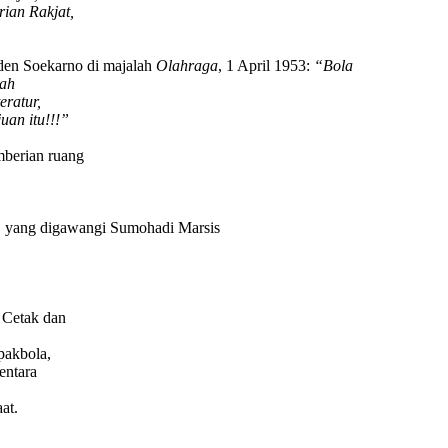
rian Rakjat,
den Soekarno di majalah
Olahraga
, 1 April 1953:
“Bola
dah
eratur,
uan itu!!!”
mberian ruang
, yang digawangi Sumohadi Marsis
 Cetak dan
pakbola,
entara
at.