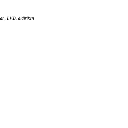
n, I.V.B. didiriken