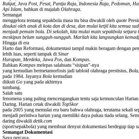
Rakjat, Java Post, Pesat, Pantja Raja, Indonesia Raja, Pedoman, Ha
Api Islam
, bahkan di majalah
Olahraga
.
Semangat
menggelora tentang sepakbola masa itu bisa diwakili oleh
quote
Presi
disukai oleh anak di kota dan di desa, dan mulai ketjil kita semua su
menjadi pemain bola. Di sekolah, kita mulai main sepakbola setjara t
meskipun belum sungguh-sungguh. Marilah kita langsungkan kemadj
Hingga di era
Harto dan Reformasi, dokumentasi tampil makin beragam dengan pe
lebih luas, seperti tampak di
Sinar
Harapan, Merdeka, Jawa Pos
, dan
Kompas
.
Bahkan
Kompas
melepas salahsatu “sisipan”-nya
yang kemudian bermetamorfosis jadi tabloid olahraga prestisius,
Bola
pada 1984. Jayanya
Bola
kemudian
diikuti
Go
yang pada akhirnya
tumbang.
Salah satu
fenomena yang paling mencengangkan tentu saja kemunculan Harian
Daring. Harian cetak diwakili
TopSkor
pada 2005 yang memulai era baru bahwa olahraga, terutama sekali se
menjadi peristiwa harian yang memiliki daya pukau tiada selang. Sem
daring diwakili
detik.com
(sport/sepakbola) yang membuat denyut dokumentasi berdegup tiap sa
Semangat Dokumentasi
Saya percaya,