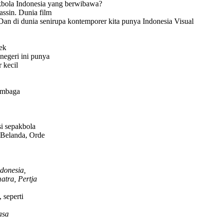
akbola Indonesia yang berwibawa?
ssin. Dunia film
Dan di dunia senirupa kontemporer kita punya Indonesia Visual
eek
negeri ini punya
 kecil
lembaga
i sepakbola
 Belanda, Orde
donesia,
atra, Pertja
 seperti
asa