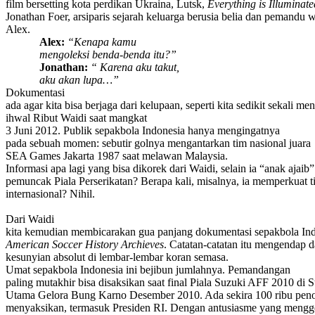
film bersetting kota perdikan Ukraina, Lutsk,
Everything is Illuminate
Jonathan Foer, arsiparis sejarah keluarga berusia belia dan pemandu w
Alex.
Alex:
“Kenapa kamu
mengoleksi benda-benda itu?”
Jonathan:
“ Karena aku takut,
aku akan lupa…”
Dokumentasi
ada agar kita bisa berjaga dari kelupaan, seperti kita sedikit sekali me
ihwal Ribut Waidi saat mangkat
3 Juni 2012. Publik sepakbola Indonesia hanya mengingatnya
pada sebuah momen: sebutir golnya mengantarkan tim nasional juara
SEA Games Jakarta 1987 saat melawan Malaysia.
Informasi apa lagi yang bisa dikorek dari Waidi, selain ia “anak aja
pemuncak Piala Perserikatan? Berapa kali, misalnya, ia memperkuat ti
internasional? Nihil.
Dari Waidi
kita kemudian membicarakan gua panjang dokumentasi sepakbola Indo
American Soccer History Archieves
. Catatan-catatan itu mengendap 
kesunyian absolut di lembar-lembar koran semasa.
Umat sepakbola Indonesia ini bejibun jumlahnya. Pemandangan
paling mutakhir bisa disaksikan saat final Piala Suzuki AFF 2010 di S
Utama Gelora Bung Karno Desember 2010. Ada sekira 100 ribu pen
menyaksikan, termasuk Presiden RI. Dengan antusiasme yang mengg