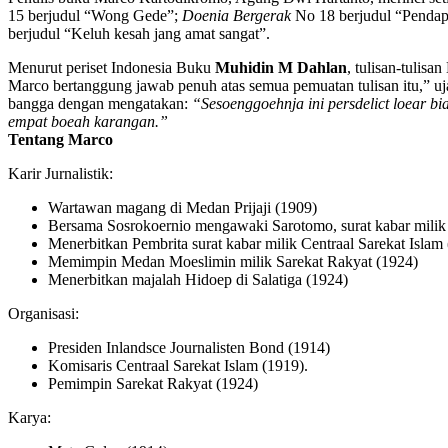
15 berjudul “Wong Gede”;
Doenia Bergerak
No 18 berjudul “Pendapa
berjudul “Keluh kesah jang amat sangat”.
Menurut periset Indonesia Buku
Muhidin M Dahlan
, tulisan-tulis
Marco bertanggung jawab penuh atas semua pemuatan tulisan itu,” u
bangga dengan mengatakan:
“Sesoenggoehnja ini persdelict loear bi
empat boeah karangan.”
Tentang Marco
Karir Jurnalistik:
Wartawan magang di Medan Prijaji (1909)
Bersama Sosrokoernio mengawaki Sarotomo, surat kabar milik 
Menerbitkan Pembrita surat kabar milik Centraal Sarekat Islam
Memimpin Medan Moeslimin milik Sarekat Rakyat (1924)
Menerbitkan majalah Hidoep di Salatiga (1924)
Organisasi:
Presiden Inlandsce Journalisten Bond (1914)
Komisaris Centraal Sarekat Islam (1919).
Pemimpin Sarekat Rakyat (1924)
Karya: