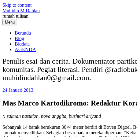
Skip to content
Muhidin M Dahlan
rumah tulisan
Menu
Beranda
Blog
Biodata
AGENDA
Penulis esai dan cerita. Dokumentator partik
komunitas. Pegiat literasi. Pendiri @radiob
muhidindahlan0@gmail.com.
24 Januari 2013
Mas Marco Kartodikromo: Redaktur Kor
:: salman nasution, nova anggita, bushtari ariyanti
Sebanyak 14 barak berukuran 30×4 meter berdiri di Boven Di­goel. Be
tampak menye­dihkan. Sebagian besar badan mereka diperban. “Kebany