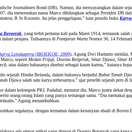
andsche Journalisten Bond (IJB). Namun, dia menyayangkan dalam seja
07, dia menemukan nama Marco dihilangkan sebagai Presiden IJB dalam
ateur, R Sr Koornio. Itu jelas penggelapan,” kata penulis buku
Karya
a Bergerak
, yang terbit pertama kali pada Maret 1914, termasuk salah 
 dalam penjara. Tulisannya di
Pantjaran Warta
Nomor 36, 14 Februari
karya Leng­kapnya
(IBOEKOE, 2009)
, Agung Dwi Hartanto menilai, 
 Marco, seperti
Medan Prijaji, Doenia Bergerak, Sinar Djawa, Sinar 
cil, atau dalam bahasanya disebut sebagai kaum karma,” katanya kep
lis sejarah Hindia Belanda, dalam bukunya berjudul
Babat Tanah Dja
anah Djawa salah satu karya terbesarnya,” ujar peneliti sejarah pers di I
e dalam kelompok PKI. Padahal, menurut dia, Marco justru dekat de
berisi orang-orang Islam yang punya semangat sama. “Dia memakai ga
piritualis,” Agung menam­bahkan.
taruhkan segalanya, dengan kematian dalam kesunyian abadi di Boven 
daknya ada empat artikel yang dimuat di
Doenia Bergerak
yang kena p