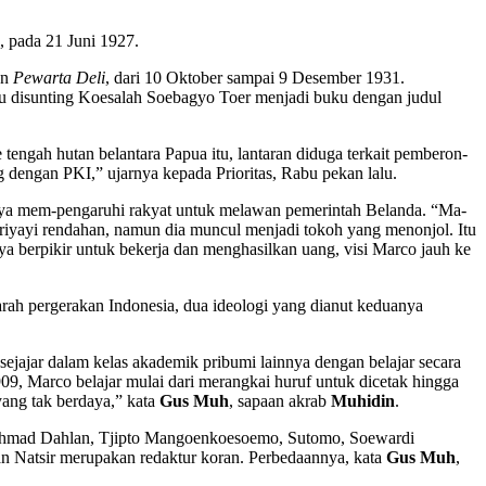
, pada 21 Juni 1927.
an
Pewarta Deli
, dari 10 Oktober sampai 9 Desember 1931.
u disunting Koesalah Soebagyo Toer menja­di buku dengan judul
engah hutan belantara Papua itu, lan­taran diduga terkait pemberon­
dengan PKI,” ujarnya kepada Prioritas, Rabu pekan lalu.
nnya mem-pengaruhi rakyat untuk mela­wan pemerintah Belanda. “Ma­
 priyayi rendahan, namun dia muncul menjadi tokoh yang menonjol. Itu
a berpikir untuk bekerja dan menghasilkan uang, visi Marco jauh ke
rah pergerakan Indonesia, dua ideologi yang dianut keduanya
 sejajar dalam kelas akademik pribumi lainnya dengan bela­jar secara
9, Marco belajar mulai dari merangkai huruf untuk dicetak hingga
ang tak berdaya,” kata
Gus Muh
, sapaan akrab
Muhidin
.
H Ahmad Dahlan, Tjipto Mangoenkoesoemo, Sutomo, Soewardi
an Natsir merupa­kan redaktur koran. Perbedaan­nya, kata
Gus Muh
,