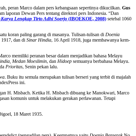
rah, peran Marco dalam pers kebangsaan sepertinya dikucilkan.
Gus
 laporan Dewan Pers tentang direktori pers Indonesia. “Dan
-Karya Lengkap Tirto Adhi Soerjo
(IBOEKOE, 2008)
sete­bal 1060
satu koran paling garang di masanya. Tulisan-tulisan di
Doenia
 1917, dan di
Sinar Hindia
, 16 April 1918, juga membawanya kem­
Marco memiliki peranan besar dalam menjadikan bahasa Melayu
Hindia, Medan Moeslimin
, dan
Hidoep
semuanya berbahasa Melayu.
ada
Prioritas
, Senin pekan lalu.
wa
. Buku itu semula merupakan tulisan berseri yang terbit di majalah
ndexPress ini.
ngan H. Misbach. Ketika H. Misbach dibuang ke Manokwari, Marco
gasan komunis untuk melaku­kan gerakan perlawanan. Tetapi
Digoel, 18 Maret 1935.
ersdelict (pengadilan pers). Keempatnya yaitu
Doenia Bergerak
No