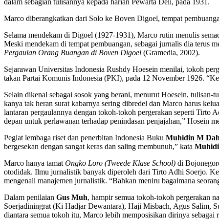
dalam sebagian tulisannya kepada harian Pewarta Deli, pada 1931.
Marco diberangkatkan dari Solo ke Boven Digoel, tem­pat pembuangan
Selama mendekam di Digoel (1927-1931), Marco rutin menulis semac
Meski mendekam di tempat pembuangan, sebagai jurnalis dia terus m
Pergaulan Orang Buangan di Boven Digoel
(Gramedia, 2002).
Sejarawan Universitas Indo­nesia Rushdy Hoesein menilai, tokoh perge
takan Partai Komunis Indonesia (PKI), pada 12 November 1926. “Ket
Selain dikenal sebagai sosok yang berani, menurut Hoesein, tulisan
kanya tak heran surat kabarnya sering dibredel dan Marco harus kelu
lantaran pergaulannya dengan tokoh-tokoh pergerakan seperti Tirto 
depan untuk perlawanan terhadap penindasan penjajahan,” Hosein 
Pegiat lembaga riset dan penerbitan Indonesia Buku
Muhidin M Dah
bergesekan dengan sangat keras dan saling membunuh,” kata
Muhid
Marco hanya tamat
Ongko Loro (Tweede Klase School)
di Bojonegoro
otodidak. Ilmu jurnalistik banyak diperoleh dari Tirto Adhi Soerjo.
mengenali manajemen jurnalistik. “Bahkan meniru bagaimana seoran
Dalam penilaian
Gus Muh
, hampir semua tokoh-tokoh pergerakan 
Soerjadiningrat (Ki Hadjar Dewantara), Haji Misbach, Agus Salim, Suk
diantara semua tokoh itu, Marco lebih memposisikan dirinya sebagai r