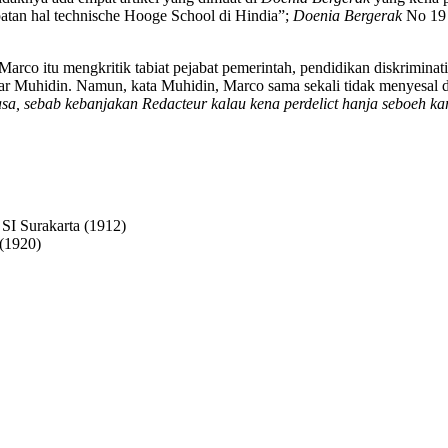
tan hal technische Hooge School di Hindia”;
Doenia Bergerak
No 19 
an Marco itu mengkritik tabiat peja­bat pemerintah, pendidikan diskrimi
jar Muhidin. Namun, kata Muhidin, Marco sama sekali tidak menyesal 
asa, sebab kebanjakan Redacteur kalau kena perdelict hanja seboeh ka
SI Surakarta (1912)
 (1920)