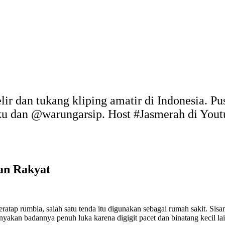
elir dan tukang kliping amatir di Indonesia. P
uku dan @warungarsip. Host #Jasmerah di You
an Rakyat
ratap rumbia, salah satu tenda itu digunakan sebagai rumah sakit. Sis
akan badannya penuh luka karena digigit pacet dan binatang kecil lai