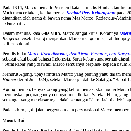
Pada 1914, Marco menjadi Presiden Ikatan Jurnalis Hindia atau Indl
Muh
menceritakan, ketika meriset
Seabad Pers Kebangsaan
pada 20
digantikan oleh nama di bawah nama Mas Marco: Redacteur-Adminis­tr
halaman itu.
Dalam menulis, kata
Gus Muh
, Marco sangat kritis. Korannya
Doeni
Bergerak
tersebut yang menjadikan Marco mengukir sejarah hidupnya
bali masuk bui.
Penulis buku
Marco Kartodikromo, Pemikiran, Per­anan, dan Karya-
sebagai cikal bakal bahasa Indonesia. Surat kabar yang pernah diasuh
“Surat kabar yang di­awaki Marco semuanya berpihak kepada kaum ke
Menurut Agung, upaya rintisan Marco yang penting yaitu dalam menu
Hidoep
(terbit Juli 1924), setelah Marco pindah ke Salatiga. “Babat T
Agung menilai, banyak orang yang keliru memasukkan nama Marco k
meneruskan perjuangannya dengan mendiri kan Sarekat Hijau, yang 
semangat yang mendasarinya adalah semangat Islam. Jadi dia lebih s
Pada akhirnya, di jalan pergerakan dan pers nasional Marco memper
Masuk Bui
Penulis buku Marco Kartodikromo, Agung Dwi Hartanto, merinci seti