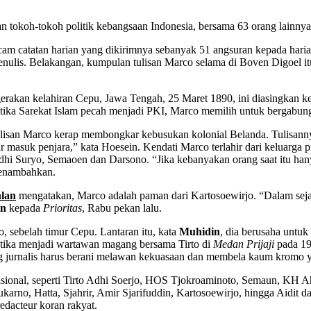
 tokoh-tokoh politik kebangsaan Indonesia, bersama 63 orang lainnya
am catatan harian yang dikirimnya sebanyak 51 angsuran kepada hari
enulis. Belakangan, kumpulan tulisan Marco selama di Boven Digoel it
rakan kelahiran Cepu, Jawa Tengah, 25 Maret 1890, ini diasingkan ke t
ika Sarekat Islam pecah menjadi PKI, Marco me­milih untuk bergabung 
-tulisan Marco kerap membongkar kebusukan kolo­nial Belanda. Tulisa
ar masuk penjara,” kata Hoesein. Kendati Marco terlahir dari keluarga
Adhi Suryo, Semaoen dan Darsono. “Jika kebanyakan orang saat itu hany
menambahkan.
lan
mengata­kan, Marco adalah paman dari Kartosoewirjo. “Dalam seja­
in
kepada
Prioritas
, Rabu pekan lalu.
, sebelah timur Cepu. Lantaran itu, kata
Muhidin
, dia berusaha untuk
 Ketika menjadi wartawan magang bersama Tirto di
Medan Prijaji
pada 190
g jurnalis harus berani melawan kekuasaan dan membela kaum kromo y
nasional, seperti Tirto Adhi Soerjo, HOS Tjokroaminoto, Semaun, K
arno, Hatta, Sjahrir, Amir Sjarifuddin, Kartosoewirjo, hingga Aidit d
edacteur koran rakyat.