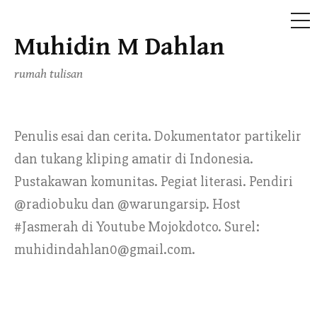
ME
Muhidin M Dahlan
Skip
to
rumah tulisan
content
Penulis esai dan cerita. Dokumentator partikelir
dan tukang kliping amatir di Indonesia.
Pustakawan komunitas. Pegiat literasi. Pendiri
@radiobuku dan @warungarsip. Host
#Jasmerah di Youtube Mojokdotco. Surel:
muhidindahlan0@gmail.com.