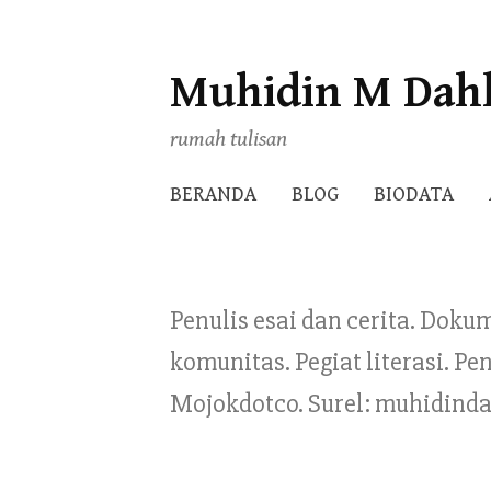
Muhidin M Dah
Skip
to
rumah tulisan
content
BERANDA
BLOG
BIODATA
Penulis esai dan cerita. Doku
komunitas. Pegiat literasi. 
Mojokdotco. Surel: muhidind