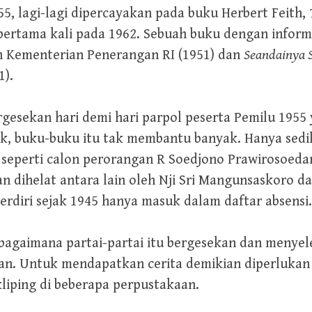
5, lagi-lagi dipercayakan pada buku Herbert Feith,
pertama kali pada 1962. Sebuah buku dengan infor
n Kementerian Penerangan RI (1951) dan
Seandainya S
1).
sekan hari demi hari parpol peserta Pemilu 1955 
ik, buku-buku itu tak membantu banyak. Hanya sedik
l seperti calon perorangan R Soedjono Prawirosoedar
an dihelat antara lain oleh Nji Sri Mangunsaskoro 
berdiri sejak 1945 hanya masuk dalam daftar absensi
 bagaimana partai-partai itu bergesekan dan menye
n. Untuk mendapatkan cerita demikian diperlukan
kliping di beberapa perpustakaan.