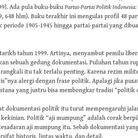
99). Ada pula buku-buku
Partai-Partai Politik Indonesia:
, 648 hlm). Buku terakhir ini mengulas profil 48 pa
ejak periode 1905-1945 hingga partai-partai yang dib
tarikh tahun 1999. Artinya, menyambut pemilu liberal
an sebuah gedung dokumentasi. Puluhan tahun rup
rangkali itu tak terlalu penting. Karena rezim mili
s”nya alergi dengan frase politik. Apalagi jika pusa
tana yang justru bisa membongkar tradisi “politik 
 dokumentasi politik itu turut mempengaruhi jalan 
 kekinian. Politik “aji mumpung” adalah corak berpi
esadaran aji mumpung itu. Sebab dokumentasi ya
ifat historis, lintas waktu, dan detail.