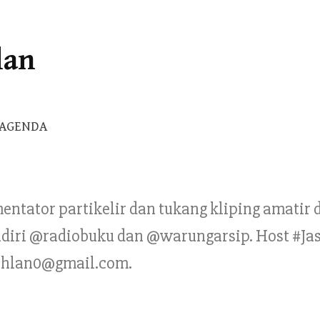
lan
Cari
AGENDA
untuk:
mentator partikelir dan tukang kliping amatir
Pendiri @radiobuku dan @warungarsip. Host #Ja
ahlan0@gmail.com.