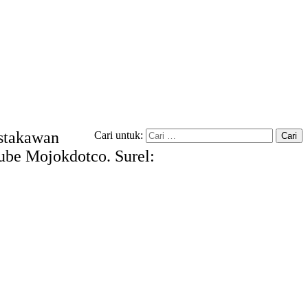
ustakawan
Cari untuk:
tube Mojokdotco. Surel: