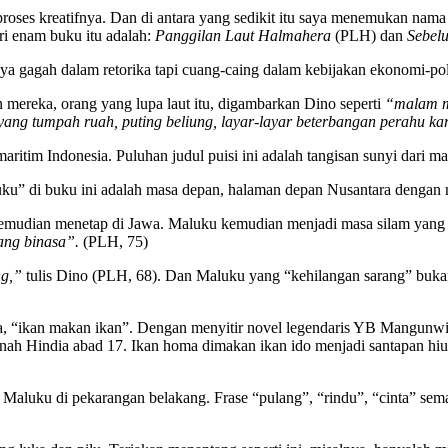
proses kreatifnya. Dan di antara yang sedikit itu saya menemukan na
ari enam buku itu adalah:
Panggilan Laut Halmahera
(PLH) dan
Sebel
ya gagah dalam retorika tapi cuang-caing dalam kebijakan ekonomi-pol
n mereka, orang yang lupa laut itu, digambarkan Dino seperti
“malam 
ng tumpah ruah, puting beliung, layar-layar beterbangan perahu kar
aritim Indonesia. Puluhan judul puisi ini adalah tangisan sunyi dari ma
aluku” di buku ini adalah masa depan, halaman depan Nusantara denga
kemudian menetap di Jawa. Maluku kemudian menjadi masa silam yang
ng binasa”.
(PLH, 75)
ng,”
tulis Dino (PLH, 68). Dan Maluku yang “kehilangan sarang” bukan
ma, “ikan makan ikan”. Dengan menyitir novel legendaris YB Mangunw
 tanah Hindia abad 17. Ikan homa dimakan ikan ido menjadi santapan hi
 Maluku di pekarangan belakang. Frase “pulang”, “rindu”, “cinta” sema