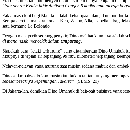
Frase “kain kafan” itu menyeret laut tak lebih hanya tempat menampu
Halmahera/ Ketika lahir dibilang Canga/ Tekadku batu meraja bagai
Fakta masa kini bagi Maluku adalah kehampaan dan jalan mundur ke k
Serupa deret nama para nona—Ken, Wulan, Alia, Isabella—bagi lelak
satu bernama La Bolontio.
Dengan mata perih seorang penyair, Dino melihat kaumnya adalah se
di mana nasib mencekik dalam tempurung
.
Siapakah para “lelaki terkurung” yang digambarkan Dino Umahuk itu
hidupnya di tepian air sepanjang 99 ribu kilometer; terpanjang keempa
Nelayan-nelayan yang murung saat musim sedang mabuk dan omba
Dino sadar bahwa bukan musim itu, bukan taufan itu yang merampas k
sebesarbesarnya kepentingan Jakarta”
. (SLMS, 20)
Di Jakarta-lah, demikian Dino Umahuk di bait-bait puisinya yang sen