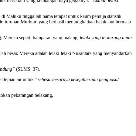
milik masa lalu yang kehilangan daya gegaknya:
“Akulah lelaki
di Maluku tinggallah nama tempat untuk kaum pemuja statistik.
iri turunan Murhum yang berhasil menjungkatkan bajak laut bermata
ng. Mereka seperti hamparan yang malang,
lelaki yang terkurung umur
lah besar. Mereka adalah lelaki-lelaki Nusantara yang menyandarkan
endung”
(SLMS, 37).
t tepian air untuk
“sebesarbesarnya kesejahteraan penguasa/
gsokan pekarangan belakang.