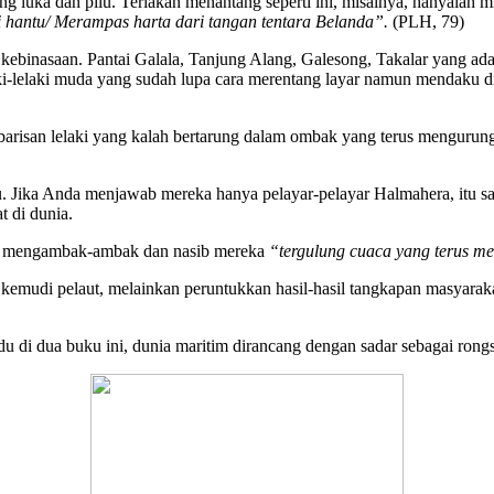
ng luka dan pilu. Teriakan menantang seperti ini, misalnya, hanyalah 
 hantu/ Merampas harta dari tangan tentara Belanda”.
(PLH, 79)
ebinasaan. Pantai Galala, Tanjung Alang, Galesong, Takalar yang ada 
i-lelaki muda yang sudah lupa cara merentang layar namun mendaku d
barisan lelaki yang kalah bertarung dalam ombak yang terus menguru
. Jika Anda menjawab mereka hanya pelayar-pelayar Halmahera, itu sa
t di dunia.
k mengambak-ambak dan nasib mereka
“tergulung cuaca yang terus m
emudi pelaut, melainkan peruntukkan hasil-hasil tangkapan masyaraka
du di dua buku ini, dunia maritim dirancang dengan sadar sebagai ron