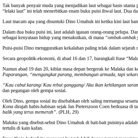
Tak banyak penyair muda yang menjadikan laut sebagai basis utama 
“lelaki laut” ini telah menerbitkan enam buku puisi ihwal laut. Dua d
Laut macam apa yang disuntuki Dino Umahuk ini ketika kini laut han
Dalam dua buku puisi ini, laut adalah igauan orang-orang pelupa. Da
sebagai kenyataan hidup yang menakutkan, di mana
“ombak-ombak ya
Puisi-puisi Dino mengguratkan kekalahan paling telak dalam sejarah m
Secara geopolitik-ekonomi, di abad 16 dan 17, barangkali frase “M
Namun abad 19 dan 20, kiblat masa depan bergerak ke Malaka dan 
Paparangan
,
“mengangkat parang, membangun armada, tapi sekara
“Kau cabut karang/ Kau rebut ganggang/ Aku ikan kehilangan sara
dan pegangan oleh gempa sosial.
Oleh Dino, gempa sosial itu disebabkan oleh saling memangsa sesa
Kona
dirajah habis-habisan sejak Jan Pieterszoon Coen berkuasa di
balik yang terus memerah”
. (PLH, 29)
Maluku yang disebut-sebut Dino Umahuk di bait-bait puisinya adalah
tertulis di kain kafan.