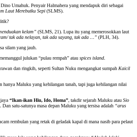
ma Dino Umahuk. Penyair Halmahera yang mendapuk diri sebagai
um Laut Merebutku Sepi
(SLMS).
itik?
menduakan kelam”
(SLMS, 21). Lupa itu yang memerosokkan laut
am/ tak ada nelayan, tak ada sayang, tak ada …”
(PLH, 34).
sa silam yang jauh.
n memanggul julukan “pulau rempah” atau
spices island
.
 rawan dan ringkih, seperti Sultan Nuku mengangkat sumpah
Kaicil
 hanya Maluku yang kehilangan tanah, tapi juga kehilangan nilai
ijaya
“Ikan-ikan Hiu, Ido, Homa”
, takdir sejarah Maluku atau
Sio
u. Dan satu-satunya masa depan Maluku yang tersisa adalah
“arus
cam rembulan yang retak di geladak kapal di mana nasib para pelaut