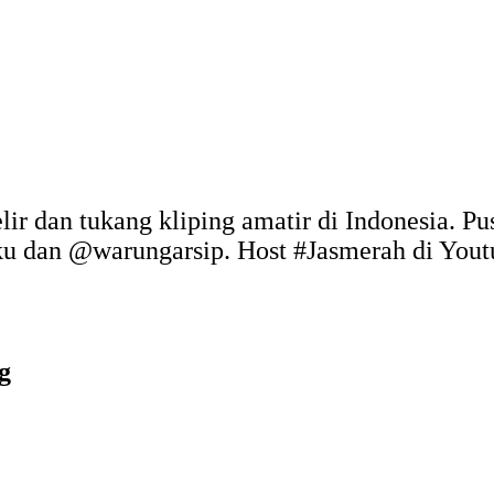
elir dan tukang kliping amatir di Indonesia. P
uku dan @warungarsip. Host #Jasmerah di You
g