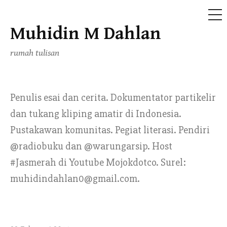
ME
Muhidin M Dahlan
Skip
to
rumah tulisan
content
Penulis esai dan cerita. Dokumentator partikelir
dan tukang kliping amatir di Indonesia.
Pustakawan komunitas. Pegiat literasi. Pendiri
@radiobuku dan @warungarsip. Host
#Jasmerah di Youtube Mojokdotco. Surel:
muhidindahlan0@gmail.com.