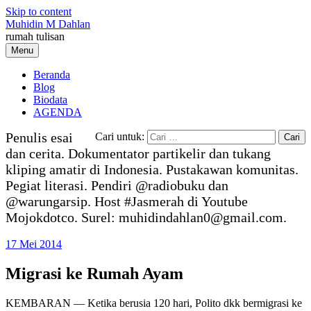
Skip to content
Muhidin M Dahlan
rumah tulisan
Menu
Beranda
Blog
Biodata
AGENDA
Penulis esai
Cari untuk:
dan cerita. Dokumentator partikelir dan tukang
kliping amatir di Indonesia. Pustakawan komunitas.
Pegiat literasi. Pendiri @radiobuku dan
@warungarsip. Host #Jasmerah di Youtube
Mojokdotco. Surel: muhidindahlan0@gmail.com.
17 Mei 2014
Migrasi ke Rumah Ayam
KEMBARAN — Ketika berusia 120 hari, Polito dkk bermigrasi ke