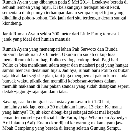
Rumah Ayam yang dibangun pada 9 Mei 2014. Letaknya berada di
sebuah lembah yang hijau. Di belakangnya terdapat bukit kecil,
sementara di depannya terhampar danau serupa karpet hijau yang
dikelilingi pohon-pohon. Tak jauh dari situ terdengar deram sungai
klontheng.
Jarak Rumah Ayam sekira 300 meter dari Little Farm; termasuk
jarak yang ideal dari hunian manusia.
Rumah Ayam yang menempati lahan Pak Sarwoto dan Bunda
Sukamti berukuran 2 x 6 meter. Ukuran ini sudah cukup luas
menjadi rumah baru bagi Polito cs. Juga cukup ideal. Pagi hari
Polito cs bisa menikmati udara segar dan matahari pagi yang hangat
sambil mencari dedaunan hijau. Jadinya, rumah baru Polito cs bukan
saja ideal dari segi site plan, tapi juga menghemat pakan karena ada
banyak waktu piknik dan memiliki kebebasan-terbatas dalam
memilih makanan di luar pakan standar yang sudah disiapkan seperti
dedak+jagung+rajangan daun talas.
Sayang, saat berimigrasi saat usia ayam-ayam ini 120 hari,
jumlahnya tak lagi genap 30 melainkan hanya 13 ekor. Ke mana
yang lainnya? Tujuh ekor dibagi-bagi sebagai zakat mal kepada
teman-teman sebaya official Little Farm, Dipa Whani dan Ayoedya
Arti Intaran (Aai). Enam ekor dijual ke warung makan ayam jawa
Mbah Cemplung yang berada di lereng selatan Gunung Sempu,