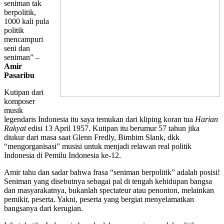
seniman tak
berpolitik,
1000 kali pula
politik
mencampuri
seni dan
seniman” –
Amir
Pasaribu
Kutipan dari
komposer
musik
legendaris Indonesia itu saya temukan dari kliping koran tua
Harian
Rakyat
edisi 13 April 1957. Kutipan itu berumur 57 tahun jika
diukur dari masa saat Glenn Fredly, Bimbim Slank, dkk
“mengorganisasi” musisi untuk menjadi relawan real politik
Indonesia di Pemilu Indonesia ke-12.
Amir tahu dan sadar bahwa frasa “seniman berpolitik” adalah posisi!
Seniman yang disebutnya sebagai pal di tengah kehidupan bangsa
dan masyarakatnya, bukanlah spectateur atau penonton, melainkan
pemikir, peserta. Yakni, peserta yang bergiat menyelamatkan
bangsanya dari kerugian.