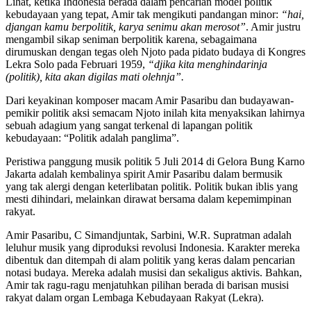
Lihat, ketika Indonesia berada dalam pencarian model politik
kebudayaan yang tepat, Amir tak mengikuti pandangan minor:
“hai,
djangan kamu berpolitik, karya senimu akan merosot”
. Amir justru
mengambil sikap seniman berpolitik karena, sebagaimana
dirumuskan dengan tegas oleh Njoto pada pidato budaya di Kongres
Lekra Solo pada Februari 1959,
“djika kita menghindarinja
(politik), kita akan digilas mati olehnja”.
Dari keyakinan komposer macam Amir Pasaribu dan budayawan-
pemikir politik aksi semacam Njoto inilah kita menyaksikan lahirnya
sebuah adagium yang sangat terkenal di lapangan politik
kebudayaan: “Politik adalah panglima”.
Peristiwa panggung musik politik 5 Juli 2014 di Gelora Bung Karno
Jakarta adalah kembalinya spirit Amir Pasaribu dalam bermusik
yang tak alergi dengan keterlibatan politik. Politik bukan iblis yang
mesti dihindari, melainkan dirawat bersama dalam kepemimpinan
rakyat.
Amir Pasaribu, C Simandjuntak, Sarbini, W.R. Supratman adalah
leluhur musik yang diproduksi revolusi Indonesia. Karakter mereka
dibentuk dan ditempah di alam politik yang keras dalam pencarian
notasi budaya. Mereka adalah musisi dan sekaligus aktivis. Bahkan,
Amir tak ragu-ragu menjatuhkan pilihan berada di barisan musisi
rakyat dalam organ Lembaga Kebudayaan Rakyat (Lekra).