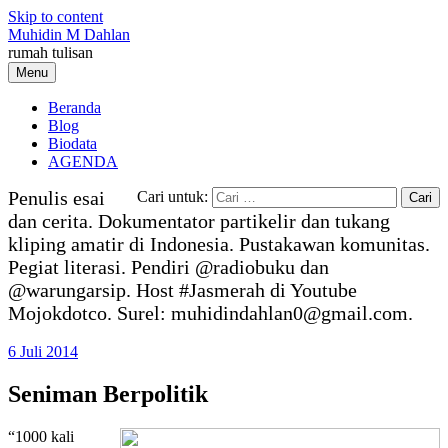
Skip to content
Muhidin M Dahlan
rumah tulisan
Menu
Beranda
Blog
Biodata
AGENDA
Penulis esai
Cari untuk:
dan cerita. Dokumentator partikelir dan tukang
kliping amatir di Indonesia. Pustakawan komunitas.
Pegiat literasi. Pendiri @radiobuku dan
@warungarsip. Host #Jasmerah di Youtube
Mojokdotco. Surel: muhidindahlan0@gmail.com.
6 Juli 2014
Seniman Berpolitik
“1000 kali