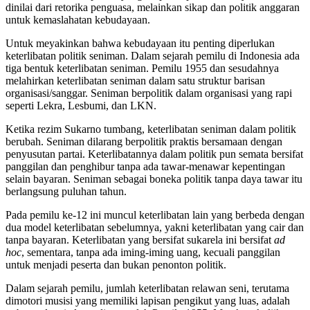
dinilai dari retorika penguasa, melainkan sikap dan politik anggaran
untuk kemaslahatan kebudayaan.
Untuk meyakinkan bahwa kebudayaan itu penting diperlukan
keterlibatan politik seniman. Dalam sejarah pemilu di Indonesia ada
tiga bentuk keterlibatan seniman. Pemilu 1955 dan sesudahnya
melahirkan keterlibatan seniman dalam satu struktur barisan
organisasi/sanggar. Seniman berpolitik dalam organisasi yang rapi
seperti Lekra, Lesbumi, dan LKN.
Ketika rezim Sukarno tumbang, keterlibatan seniman dalam politik
berubah. Seniman dilarang berpolitik praktis bersamaan dengan
penyusutan partai. Keterlibatannya dalam politik pun semata bersifat
panggilan dan penghibur tanpa ada tawar-menawar kepentingan
selain bayaran. Seniman sebagai boneka politik tanpa daya tawar itu
berlangsung puluhan tahun.
Pada pemilu ke-12 ini muncul keterlibatan lain yang berbeda dengan
dua model keterlibatan sebelumnya, yakni keterlibatan yang cair dan
tanpa bayaran. Keterlibatan yang bersifat sukarela ini bersifat
ad
hoc
, sementara, tanpa ada iming-iming uang, kecuali panggilan
untuk menjadi peserta dan bukan penonton politik.
Dalam sejarah pemilu, jumlah keterlibatan relawan seni, terutama
dimotori musisi yang memiliki lapisan pengikut yang luas, adalah