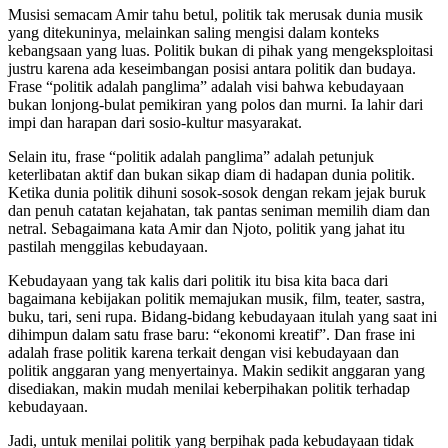
Musisi semacam Amir tahu betul, politik tak merusak dunia musik
yang ditekuninya, melainkan saling mengisi dalam konteks
kebangsaan yang luas. Politik bukan di pihak yang mengeksploitasi
justru karena ada keseimbangan posisi antara politik dan budaya.
Frase “politik adalah panglima” adalah visi bahwa kebudayaan
bukan lonjong-bulat pemikiran yang polos dan murni. Ia lahir dari
impi dan harapan dari sosio-kultur masyarakat.
Selain itu, frase “politik adalah panglima” adalah petunjuk
keterlibatan aktif dan bukan sikap diam di hadapan dunia politik.
Ketika dunia politik dihuni sosok-sosok dengan rekam jejak buruk
dan penuh catatan kejahatan, tak pantas seniman memilih diam dan
netral. Sebagaimana kata Amir dan Njoto, politik yang jahat itu
pastilah menggilas kebudayaan.
Kebudayaan yang tak kalis dari politik itu bisa kita baca dari
bagaimana kebijakan politik memajukan musik, film, teater, sastra,
buku, tari, seni rupa. Bidang-bidang kebudayaan itulah yang saat ini
dihimpun dalam satu frase baru: “ekonomi kreatif”. Dan frase ini
adalah frase politik karena terkait dengan visi kebudayaan dan
politik anggaran yang menyertainya. Makin sedikit anggaran yang
disediakan, makin mudah menilai keberpihakan politik terhadap
kebudayaan.
Jadi, untuk menilai politik yang berpihak pada kebudayaan tidak