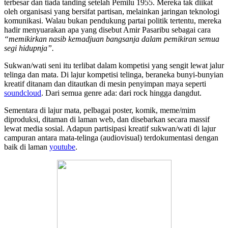
terbesar dan tiada tanding setelah Pemilu 1955. Mereka tak diikat
oleh organisasi yang bersifat partisan, melainkan jaringan teknologi
komunikasi. Walau bukan pendukung partai politik tertentu, mereka
hadir menyuarakan apa yang disebut Amir Pasaribu sebagai cara
“memikirkan nasib kemadjuan bangsanja dalam pemikiran semua
segi hidupnja”.
Sukwan/wati seni itu terlibat dalam kompetisi yang sengit lewat jalur
telinga dan mata. Di lajur kompetisi telinga, beraneka bunyi-bunyian
kreatif ditanam dan ditautkan di mesin penyimpan maya seperti
soundcloud
. Dari semua genre ada: dari rock hingga dangdut.
Sementara di lajur mata, pelbagai poster, komik, meme/mim
diproduksi, ditaman di laman web, dan disebarkan secara massif
lewat media sosial. Adapun partisipasi kreatif sukwan/wati di lajur
campuran antara mata-telinga (audiovisual) terdokumentasi dengan
baik di laman
youtube
.