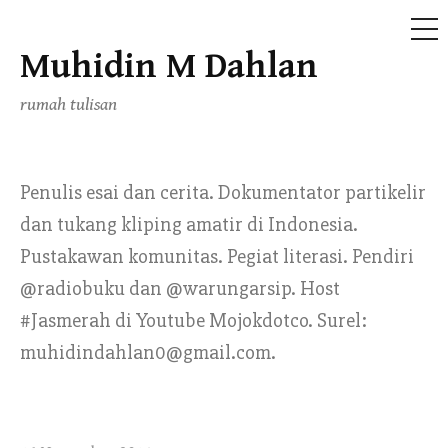
ME
Muhidin M Dahlan
Skip
to
rumah tulisan
content
Penulis esai dan cerita. Dokumentator partikelir
dan tukang kliping amatir di Indonesia.
Pustakawan komunitas. Pegiat literasi. Pendiri
@radiobuku dan @warungarsip. Host
#Jasmerah di Youtube Mojokdotco. Surel:
muhidindahlan0@gmail.com.