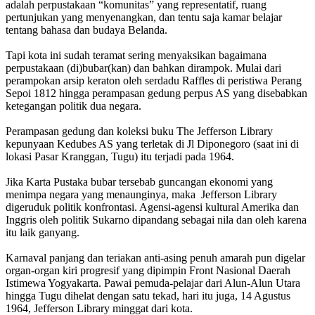
adalah perpustakaan “komunitas” yang representatif, ruang
pertunjukan yang menyenangkan, dan tentu saja kamar belajar
tentang bahasa dan budaya Belanda.
Tapi kota ini sudah teramat sering menyaksikan bagaimana
perpustakaan (di)bubar(kan) dan bahkan dirampok. Mulai dari
perampokan arsip keraton oleh serdadu Raffles di peristiwa Perang
Sepoi 1812 hingga perampasan gedung perpus AS yang disebabkan
ketegangan politik dua negara.
Perampasan gedung dan koleksi buku The Jefferson Library
kepunyaan Kedubes AS yang terletak di Jl Diponegoro (saat ini di
lokasi Pasar Kranggan, Tugu) itu terjadi pada 1964.
Jika Karta Pustaka bubar tersebab guncangan ekonomi yang
menimpa negara yang menaunginya, maka Jefferson Library
digeruduk politik konfrontasi. Agensi-agensi kultural Amerika dan
Inggris oleh politik Sukarno dipandang sebagai nila dan oleh karena
itu laik ganyang.
Karnaval panjang dan teriakan anti-asing penuh amarah pun digelar
organ-organ kiri progresif yang dipimpin Front Nasional Daerah
Istimewa Yogyakarta. Pawai pemuda-pelajar dari Alun-Alun Utara
hingga Tugu dihelat dengan satu tekad, hari itu juga, 14 Agustus
1964, Jefferson Library minggat dari kota.