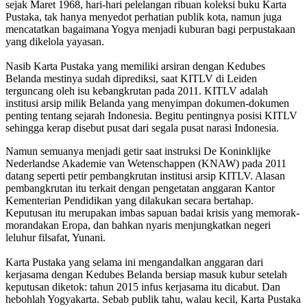
sejak Maret 1968, hari-hari pelelangan ribuan koleksi buku Karta
Pustaka, tak hanya menyedot perhatian publik kota, namun juga
mencatatkan bagaimana Yogya menjadi kuburan bagi perpustakaan
yang dikelola yayasan.
Nasib Karta Pustaka yang memiliki arsiran dengan Kedubes
Belanda mestinya sudah diprediksi, saat KITLV di Leiden
terguncang oleh isu kebangkrutan pada 2011. KITLV adalah
institusi arsip milik Belanda yang menyimpan dokumen-dokumen
penting tentang sejarah Indonesia. Begitu pentingnya posisi KITLV
sehingga kerap disebut pusat dari segala pusat narasi Indonesia.
Namun semuanya menjadi getir saat instruksi De Koninklijke
Nederlandse Akademie van Wetenschappen (KNAW) pada 2011
datang seperti petir pembangkrutan institusi arsip KITLV. Alasan
pembangkrutan itu terkait dengan pengetatan anggaran Kantor
Kementerian Pendidikan yang dilakukan secara bertahap.
Keputusan itu merupakan imbas sapuan badai krisis yang memorak-
morandakan Eropa, dan bahkan nyaris menjungkatkan negeri
leluhur filsafat, Yunani.
Karta Pustaka yang selama ini mengandalkan anggaran dari
kerjasama dengan Kedubes Belanda bersiap masuk kubur setelah
keputusan diketok: tahun 2015 infus kerjasama itu dicabut. Dan
hebohlah Yogyakarta. Sebab publik tahu, walau kecil, Karta Pustaka