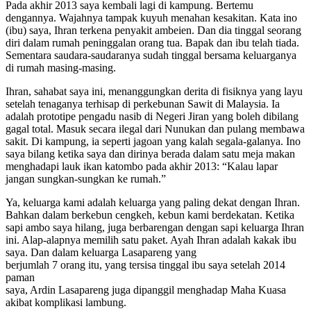
Pada akhir 2013 saya kembali lagi di kampung. Bertemu
dengannya. Wajahnya tampak kuyuh menahan kesakitan. Kata ino
(ibu) saya, Ihran terkena penyakit ambeien. Dan dia tinggal seorang
diri dalam rumah peninggalan orang tua. Bapak dan ibu telah tiada.
Sementara saudara-saudaranya sudah tinggal bersama keluarganya
di rumah masing-masing.
Ihran, sahabat saya ini, menanggungkan derita di fisiknya yang layu
setelah tenaganya terhisap di perkebunan Sawit di Malaysia. Ia
adalah prototipe pengadu nasib di Negeri Jiran yang boleh dibilang
gagal total. Masuk secara ilegal dari Nunukan dan pulang membawa
sakit. Di kampung, ia seperti jagoan yang kalah segala-galanya. Ino
saya bilang ketika saya dan dirinya berada dalam satu meja makan
menghadapi lauk ikan katombo pada akhir 2013: “Kalau lapar
jangan sungkan-sungkan ke rumah.”
Ya, keluarga kami adalah keluarga yang paling dekat dengan Ihran.
Bahkan dalam berkebun cengkeh, kebun kami berdekatan. Ketika
sapi ambo saya hilang, juga berbarengan dengan sapi keluarga Ihran
ini. Alap-alapnya memilih satu paket. Ayah Ihran adalah kakak ibu
saya. Dan dalam keluarga Lasapareng yang
berjumlah 7 orang itu, yang tersisa tinggal ibu saya setelah 2014
paman
saya, Ardin Lasapareng juga dipanggil menghadap Maha Kuasa
akibat komplikasi lambung.