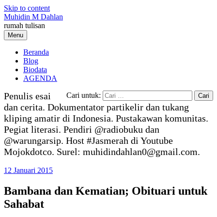
Skip to content
Muhidin M Dahlan
rumah tulisan
Menu
Beranda
Blog
Biodata
AGENDA
Penulis esai
Cari untuk:
dan cerita. Dokumentator partikelir dan tukang
kliping amatir di Indonesia. Pustakawan komunitas.
Pegiat literasi. Pendiri @radiobuku dan
@warungarsip. Host #Jasmerah di Youtube
Mojokdotco. Surel: muhidindahlan0@gmail.com.
12 Januari 2015
Bambana dan Kematian; Obituari untuk
Sahabat