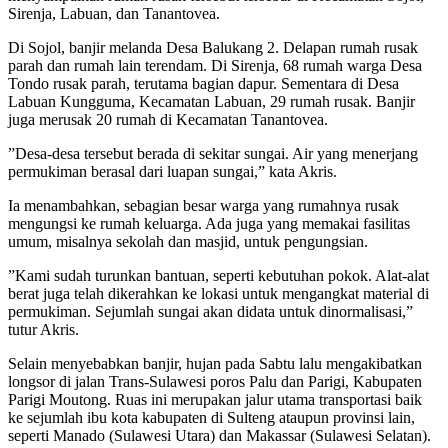
Sirenja, Labuan, dan Tanantovea.
Di Sojol, banjir melanda Desa Balukang 2. Delapan rumah rusak
parah dan rumah lain terendam. Di Sirenja, 68 rumah warga Desa
Tondo rusak parah, terutama bagian dapur. Sementara di Desa
Labuan Kungguma, Kecamatan Labuan, 29 rumah rusak. Banjir
juga merusak 20 rumah di Kecamatan Tanantovea.
”Desa-desa tersebut berada di sekitar sungai. Air yang menerjang
permukiman berasal dari luapan sungai,” kata Akris.
Ia menambahkan, sebagian besar warga yang rumahnya rusak
mengungsi ke rumah keluarga. Ada juga yang memakai fasilitas
umum, misalnya sekolah dan masjid, untuk pengungsian.
”Kami sudah turunkan bantuan, seperti kebutuhan pokok. Alat-alat
berat juga telah dikerahkan ke lokasi untuk mengangkat material di
permukiman. Sejumlah sungai akan didata untuk dinormalisasi,”
tutur Akris.
Selain menyebabkan banjir, hujan pada Sabtu lalu mengakibatkan
longsor di jalan Trans-Sulawesi poros Palu dan Parigi, Kabupaten
Parigi Moutong. Ruas ini merupakan jalur utama transportasi baik
ke sejumlah ibu kota kabupaten di Sulteng ataupun provinsi lain,
seperti Manado (Sulawesi Utara) dan Makassar (Sulawesi Selatan).