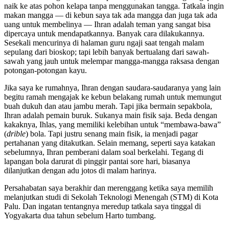
naik ke atas pohon kelapa tanpa menggunakan tangga. Tatkala ingin
makan mangga — di kebun saya tak ada mangga dan juga tak ada
uang untuk membelinya — Ihran adalah teman yang sangat bisa
dipercaya untuk mendapatkannya. Banyak cara dilakukannya.
Sesekali mencurinya di halaman guru ngaji saat tengah malam
sepulang dari bioskop; tapi lebih banyak bertualang dari sawah-
sawah yang jauh untuk melempar mangga-mangga raksasa dengan
potongan-potongan kayu.
Jika saya ke rumahnya, Ihran dengan saudara-saudaranya yang lain
begitu ramah mengajak ke kebun belakang rumah untuk memungut
buah dukuh dan atau jambu merah. Tapi jika bermain sepakbola,
Ihran adalah pemain buruk. Sukanya main fisik saja. Beda dengan
kakaknya, Ihlas, yang memiliki kelebihan untuk “membawa-bawa”
(
drible
) bola. Tapi justru senang main fisik, ia menjadi pagar
pertahanan yang ditakutkan. Selain memang, seperti saya katakan
sebelumnya, Ihran pemberani dalam soal berkelahi. Tegang di
lapangan bola darurat di pinggir pantai sore hari, biasanya
dilanjutkan dengan adu jotos di malam harinya.
Persahabatan saya berakhir dan merenggang ketika saya memilih
melanjutkan studi di Sekolah Teknologi Menengah (STM) di Kota
Palu. Dan ingatan tentangnya meredup tatkala saya tinggal di
Yogyakarta dua tahun sebelum Harto tumbang.