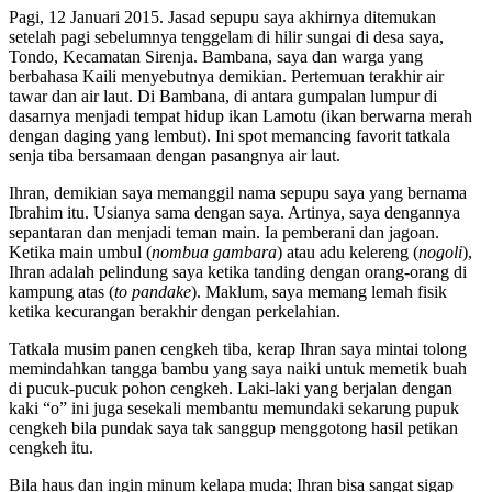
Pagi, 12 Januari 2015. Jasad sepupu saya akhirnya ditemukan
setelah pagi sebelumnya tenggelam di hilir sungai di desa saya,
Tondo, Kecamatan Sirenja. Bambana, saya dan warga yang
berbahasa Kaili menyebutnya demikian. Pertemuan terakhir air
tawar dan air laut. Di Bambana, di antara gumpalan lumpur di
dasarnya menjadi tempat hidup ikan Lamotu (ikan berwarna merah
dengan daging yang lembut). Ini spot memancing favorit tatkala
senja tiba bersamaan dengan pasangnya air laut.
Ihran, demikian saya memanggil nama sepupu saya yang bernama
Ibrahim itu. Usianya sama dengan saya. Artinya, saya dengannya
sepantaran dan menjadi teman main. Ia pemberani dan jagoan.
Ketika main umbul (
nombua gambara
) atau adu kelereng (
nogoli
),
Ihran adalah pelindung saya ketika tanding dengan orang-orang di
kampung atas (
to pandake
). Maklum, saya memang lemah fisik
ketika kecurangan berakhir dengan perkelahian.
Tatkala musim panen cengkeh tiba, kerap Ihran saya mintai tolong
memindahkan tangga bambu yang saya naiki untuk memetik buah
di pucuk-pucuk pohon cengkeh. Laki-laki yang berjalan dengan
kaki “o” ini juga sesekali membantu memundaki sekarung pupuk
cengkeh bila pundak saya tak sanggup menggotong hasil petikan
cengkeh itu.
Bila haus dan ingin minum kelapa muda; Ihran bisa sangat sigap