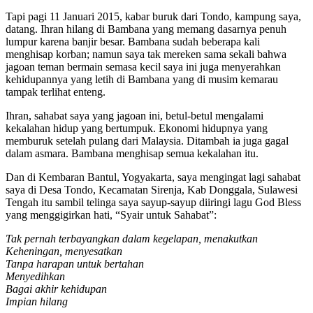
Tapi pagi 11 Januari 2015, kabar buruk dari Tondo, kampung saya,
datang. Ihran hilang di Bambana yang memang dasarnya penuh
lumpur karena banjir besar. Bambana sudah beberapa kali
menghisap korban; namun saya tak mereken sama sekali bahwa
jagoan teman bermain semasa kecil saya ini juga menyerahkan
kehidupannya yang letih di Bambana yang di musim kemarau
tampak terlihat enteng.
Ihran, sahabat saya yang jagoan ini, betul-betul mengalami
kekalahan hidup yang bertumpuk. Ekonomi hidupnya yang
memburuk setelah pulang dari Malaysia. Ditambah ia juga gagal
dalam asmara. Bambana menghisap semua kekalahan itu.
Dan di Kembaran Bantul, Yogyakarta, saya mengingat lagi sahabat
saya di Desa Tondo, Kecamatan Sirenja, Kab Donggala, Sulawesi
Tengah itu sambil telinga saya sayup-sayup diiringi lagu God Bless
yang menggigirkan hati, “Syair untuk Sahabat”:
Tak pernah terbayangkan dalam kegelapan, menakutkan
Keheningan, menyesatkan
Tanpa harapan untuk bertahan
Menyedihkan
Bagai akhir kehidupan
Impian hilang