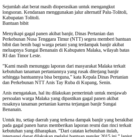
Sejumlah alat berat masih dioperasikan untuk mengangkut
longsoran. Kendaraan menggunakan jalur alternatif Palu-Tolitoli,
Kabupatan Tolitoli.
Bantuan bibit
Menyikapi gagal panen akibat banjir, Dinas Pertanian dan
Perkebunan Nusa Tenggara Timur (NTT) segera memberi bantuan
bibit dan benih bagi warga petani yang terdampak banjir akibat
meluapnya Sungai Benanain di Kabupaten Malaka, wilayah batas
RI dan Timor Leste.
”Kami masih menunggu laporan dari masyarakat Malaka terkait
kebutuhan tanaman pertaniannya yang rusak diterjang banjir
sehingga bantuannya bisa berguna,” kata Kepala Dinas Pertanian
dan Perkebunan NTT Anis Tay Ruba di Kupang, Senin.
Anis mengatakan, hal itu dilakukan pemerintah untuk menjawab
persoalan warga Malaka yang dipastikan gagal panen akibat
rusaknya tanaman pertanian karena terjangan banjir Sungai
Benanain.
Untuk itu, setiap daerah yang terkena dampak banjir yang berakibat
pada gagal panen harus memberikan laporan resmi dan rinci terkait
kebutuhan yang diharapkan. ”Dari catatan kebutuhan itulah,
intervensi dapat dilakukan melalui bantuan reguler 2015 ini,” lanjut