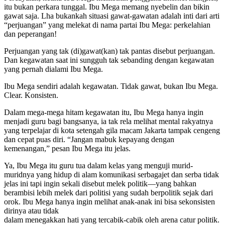
itu bukan perkara tunggal. Ibu Mega memang nyebelin dan bikin
gawat saja. Lha bukankah situasi gawat-gawatan adalah inti dari arti
“perjuangan” yang melekat di nama partai Ibu Mega: perkelahian
dan peperangan!
Perjuangan yang tak (di)gawat(kan) tak pantas disebut perjuangan.
Dan kegawatan saat ini sungguh tak sebanding dengan kegawatan
yang pernah dialami Ibu Mega.
Ibu Mega sendiri adalah kegawatan. Tidak gawat, bukan Ibu Mega.
Clear. Konsisten.
Dalam mega-mega hitam kegawatan itu, Ibu Mega hanya ingin
menjadi guru bagi bangsanya, ia tak rela melihat mental rakyatnya
yang terpelajar di kota setengah gila macam Jakarta tampak cengeng
dan cepat puas diri. “Jangan mabuk kepayang dengan
kemenangan,” pesan Ibu Mega itu jelas.
Ya, Ibu Mega itu guru tua dalam kelas yang menguji murid-
muridnya yang hidup di alam komunikasi serbagajet dan serba tidak
jelas ini tapi ingin sekali disebut melek politik—yang bahkan
berambisi lebih melek dari politisi yang sudah berpolitik sejak dari
orok. Ibu Mega hanya ingin melihat anak-anak ini bisa sekonsisten
dirinya atau tidak
dalam menegakkan hati yang tercabik-cabik oleh arena catur politik.