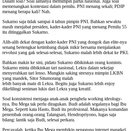
Dalam soal? Soal lamanya memimpin partai nasional. Juga soal
memenangkan kontestasi dalam pemilu. PNI menang sekali; PDIP
menang berapa kali? Nah.
Sukarno saja tidak sampai 4 tahun pimpin PNI. Bahkan sewaktu
masih menjabat presiden, kader-kader PNI yang menang Pemilu 55
itu ditinggalkan Sukarno.
Alih-alih dekat dengan kader-kader PNI yang dongok dan elite-nya
senang bertengkar ketimbang diajak mikir bersama menjalankan
revolusi yang gak selesai-selesai, Sukarno malah lebih dekat ke PKI.
Bahkan makin ke sini, pidato Sukarno dibikinkan orang kominis.
Sukarno minta dibikinkan tari nasional, Lekra dalam sekejap
menyerahkan tari lenso. Mungkin saking stresnya mimpin LKBN
yang mandek, Sitor Situmorang malah
lebih banyak main di Lekra. Begitu juga Sukarno lebih enjoy
dikelilingi seniman lukis dari Lekra yang kreatif.
Soal konsistensi menjaga anak-anak penghela working ideology-
nya, Ibu Mega tak perlu diragukan. Budi adalah segalanya bagi Ibu
Mega. Seperti kata Hasto, Budi itu profesional. Makanya komandan
penembak orang-orang Talangsari, Hendropriyono, lugas saja
bilang: lantik saja Budi, selesai perkara.
Percayalah, ketika Ibu Mega membikin pengguna internet mangkel,