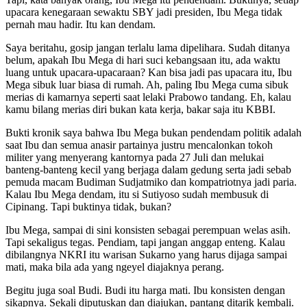
upacara kenegaraan sewaktu SBY jadi presiden, Ibu Mega tidak
pernah mau hadir. Itu kan dendam.
Saya beritahu, gosip jangan terlalu lama dipelihara. Sudah ditanya
belum, apakah Ibu Mega di hari suci kebangsaan itu, ada waktu
luang untuk upacara-upacaraan? Kan bisa jadi pas upacara itu, Ibu
Mega sibuk luar biasa di rumah. Ah, paling Ibu Mega cuma sibuk
merias di kamarnya seperti saat lelaki Prabowo tandang. Eh, kalau
kamu bilang merias diri bukan kata kerja, bakar saja itu KBBI.
Bukti kronik saya bahwa Ibu Mega bukan pendendam politik adalah
saat Ibu dan semua anasir partainya justru mencalonkan tokoh
militer yang menyerang kantornya pada 27 Juli dan melukai
banteng-banteng kecil yang berjaga dalam gedung serta jadi sebab
pemuda macam Budiman Sudjatmiko dan kompatriotnya jadi paria.
Kalau Ibu Mega dendam, itu si Sutiyoso sudah membusuk di
Cipinang. Tapi buktinya tidak, bukan?
Ibu Mega, sampai di sini konsisten sebagai perempuan welas asih.
Tapi sekaligus tegas. Pendiam, tapi jangan anggap enteng. Kalau
dibilangnya NKRI itu warisan Sukarno yang harus dijaga sampai
mati, maka bila ada yang ngeyel diajaknya perang.
Begitu juga soal Budi. Budi itu harga mati. Ibu konsisten dengan
sikapnya. Sekali diputuskan dan diajukan, pantang ditarik kembali.