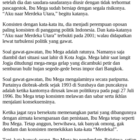
setelah dia dan saudara-saudaranya diusir dengan tidak terhormat
pascagestok, Ibu Mega sudah bersiap dengan segala risikonya.
“Aku naar Merdeka Utara,” begitu katanya.
Konsisten dengan kata-kata itu, dia menjadi perempuan oposan
paling konsisten di panggung politik Indonesia. Dan kata-katanya
“Aku naar Merdeka Utara” terbukti pada 2001; walau didapatkan
lewat turbulensi politik yang gawat.
Soal gawat-gawatan, Ibu Mega adalah ratunya. Namanya saja
diambil dari situasi saat lahir di Kota Jogja. Mega lahir saat langit
Jogja ditudungi mega-mega gelap yang dicambuki petir dan
semburan bulir hujan segede-gede beras impor dari Bangkok.
Soal gawat-gawatan, Ibu Mega mengalaminya secara paripurna.
Partainya diobrak-abrik sejak 1993 di Surabaya dan puncaknya
adalah ketika kantornya dirusak lawan politiknya pada pagi 27 Juli
1996. Ibu Mega tetap konsisten melawan dan sabar serta ikhlas
menjalani konsekuensinya.
Ketika jagat raya bersekutu memenangkan partai yang dibangunnya
dengan airmata kesengsaraan dan penistaan, Ibu Mega tetap seperti
Ibu Mega. Tetap anggun, berwibawa, tak banyak omong, gak
dendam dan konsisten memekikkan kata-kata “Merdeka!”.
Tapi, kata banyak orang, Ibu Mega itu pendendam. Buktinya, setiap