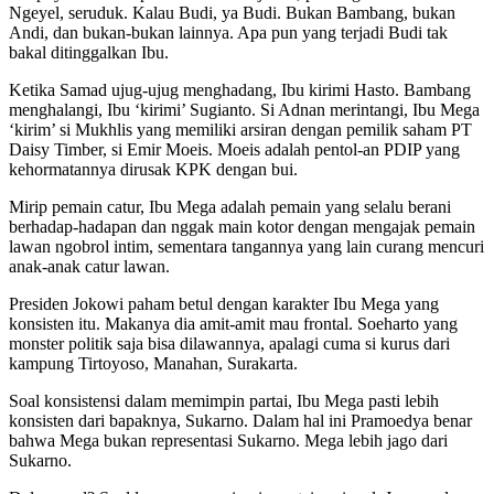
Ngeyel, seruduk. Kalau Budi, ya Budi. Bukan Bambang, bukan
Andi, dan bukan-bukan lainnya. Apa pun yang terjadi Budi tak
bakal ditinggalkan Ibu.
Ketika Samad ujug-ujug menghadang, Ibu kirimi Hasto. Bambang
menghalangi, Ibu ‘kirimi’ Sugianto. Si Adnan merintangi, Ibu Mega
‘kirim’ si Mukhlis yang memiliki arsiran dengan pemilik saham PT
Daisy Timber, si Emir Moeis. Moeis adalah pentol-an PDIP yang
kehormatannya dirusak KPK dengan bui.
Mirip pemain catur, Ibu Mega adalah pemain yang selalu berani
berhadap-hadapan dan nggak main kotor dengan mengajak pemain
lawan ngobrol intim, sementara tangannya yang lain curang mencuri
anak-anak catur lawan.
Presiden Jokowi paham betul dengan karakter Ibu Mega yang
konsisten itu. Makanya dia amit-amit mau frontal. Soeharto yang
monster politik saja bisa dilawannya, apalagi cuma si kurus dari
kampung Tirtoyoso, Manahan, Surakarta.
Soal konsistensi dalam memimpin partai, Ibu Mega pasti lebih
konsisten dari bapaknya, Sukarno. Dalam hal ini Pramoedya benar
bahwa Mega bukan representasi Sukarno. Mega lebih jago dari
Sukarno.