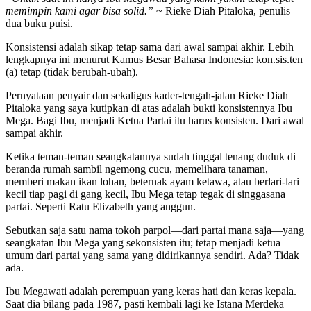
memimpin kami agar bisa solid.”
~ Rieke Diah Pitaloka, penulis
dua buku puisi.
Konsistensi adalah sikap tetap sama dari awal sampai akhir. Lebih
lengkapnya ini menurut Kamus Besar Bahasa Indonesia: kon.sis.ten
(a) tetap (tidak berubah-ubah).
Pernyataan penyair dan sekaligus kader-tengah-jalan Rieke Diah
Pitaloka yang saya kutipkan di atas adalah bukti konsistennya Ibu
Mega. Bagi Ibu, menjadi Ketua Partai itu harus konsisten. Dari awal
sampai akhir.
Ketika teman-teman seangkatannya sudah tinggal tenang duduk di
beranda rumah sambil ngemong cucu, memelihara tanaman,
memberi makan ikan lohan, beternak ayam ketawa, atau berlari-lari
kecil tiap pagi di gang kecil, Ibu Mega tetap tegak di singgasana
partai. Seperti Ratu Elizabeth yang anggun.
Sebutkan saja satu nama tokoh parpol—dari partai mana saja—yang
seangkatan Ibu Mega yang sekonsisten itu; tetap menjadi ketua
umum dari partai yang sama yang didirikannya sendiri. Ada? Tidak
ada.
Ibu Megawati adalah perempuan yang keras hati dan keras kepala.
Saat dia bilang pada 1987, pasti kembali lagi ke Istana Merdeka