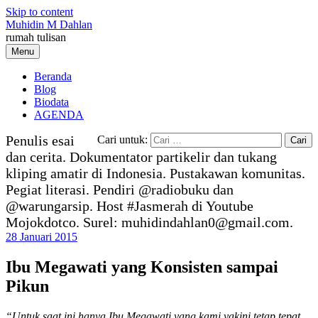
Skip to content
Muhidin M Dahlan
rumah tulisan
Menu
Beranda
Blog
Biodata
AGENDA
Penulis esai
Cari untuk:
dan cerita. Dokumentator partikelir dan tukang
kliping amatir di Indonesia. Pustakawan komunitas.
Pegiat literasi. Pendiri @radiobuku dan
@warungarsip. Host #Jasmerah di Youtube
Mojokdotco. Surel: muhidindahlan0@gmail.com.
28 Januari 2015
Ibu Megawati yang Konsisten sampai
Pikun
“Untuk saat ini hanya Ibu Megawati yang kami yakini tetap tepat