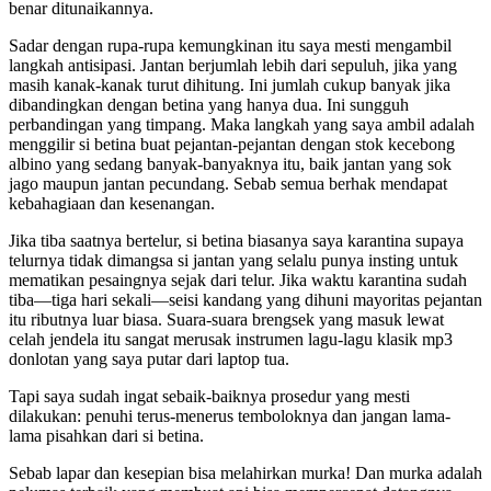
benar ditunaikannya.
Sadar dengan rupa-rupa kemungkinan itu saya mesti mengambil
langkah antisipasi. Jantan berjumlah lebih dari sepuluh, jika yang
masih kanak-kanak turut dihitung. Ini jumlah cukup banyak jika
dibandingkan dengan betina yang hanya dua. Ini sungguh
perbandingan yang timpang. Maka langkah yang saya ambil adalah
menggilir si betina buat pejantan-pejantan dengan stok kecebong
albino yang sedang banyak-banyaknya itu, baik jantan yang sok
jago maupun jantan pecundang. Sebab semua berhak mendapat
kebahagiaan dan kesenangan.
Jika tiba saatnya bertelur, si betina biasanya saya karantina supaya
telurnya tidak dimangsa si jantan yang selalu punya insting untuk
mematikan pesaingnya sejak dari telur. Jika waktu karantina sudah
tiba—tiga hari sekali—seisi kandang yang dihuni mayoritas pejantan
itu ributnya luar biasa. Suara-suara brengsek yang masuk lewat
celah jendela itu sangat merusak instrumen lagu-lagu klasik mp3
donlotan yang saya putar dari laptop tua.
Tapi saya sudah ingat sebaik-baiknya prosedur yang mesti
dilakukan: penuhi terus-menerus temboloknya dan jangan lama-
lama pisahkan dari si betina.
Sebab lapar dan kesepian bisa melahirkan murka! Dan murka adalah