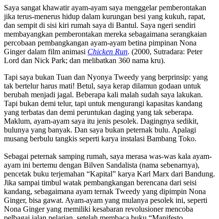
Saya sangat khawatir ayam-ayam saya menggelar pemberontakan
jika terus-menerus hidup dalam kurungan besi yang kukuh, rapat,
dan sempit di sisi kiri rumah saya di Bantul. Saya ngeri sendiri
membayangkan pemberontakan mereka sebagaimana serangkaian
percobaan pembangkangan ayam-ayam betina pimpinan Nona
Ginger dalam film animasi
Chicken Run
. (2000, Sutradara: Peter
Lord dan Nick Park; dan melibatkan 360 nama kru).
Tapi saya bukan Tuan dan Nyonya Tweedy yang berprinsip: yang
tak bertelur harus mati! Betul, saya kerap dilamun godaan untuk
berubah menjadi jagal. Beberapa kali malah sudah saya lakukan.
Tapi bukan demi telur, tapi untuk mengurangi kapasitas kandang
yang terbatas dan demi peruntukan daging yang tak seberapa.
Maklum, ayam-ayam saya itu jenis pesolek. Dagingnya sedikit,
bulunya yang banyak. Dan saya bukan peternak bulu. Apalagi
musang berbulu tangkis seperti karya instalasi Bambang Toko.
Sebagai peternak samping rumah, saya merasa was-was kala ayam-
ayam ini bertemu dengan Bilven Sandalista (nama sebenarnya),
pencetak buku terjemahan “Kapital” karya Karl Marx dari Bandung.
Jika sampai timbul watak pembangkangan berencana dari seisi
kandang, sebagaimana ayam ternak Tweedy yang dipimpin Nona
Ginger, bisa gawat. Ayam-ayam yang mulanya pesolek ini, seperti
Nona Ginger yang memiliki kesabaran revolusioner mencoba
pelbagai jalan pelarian, setelah membaca buku “Manifesto