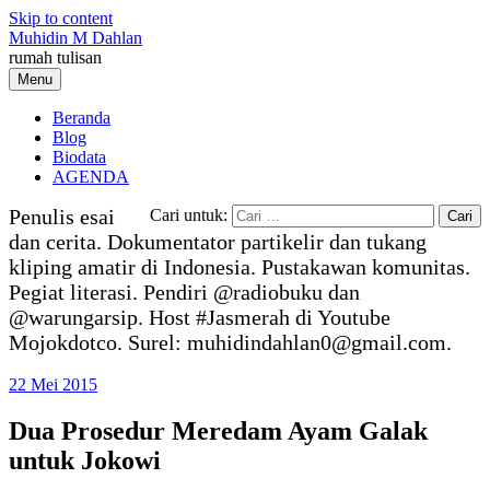
Skip to content
Muhidin M Dahlan
rumah tulisan
Menu
Beranda
Blog
Biodata
AGENDA
Penulis esai
Cari untuk:
dan cerita. Dokumentator partikelir dan tukang
kliping amatir di Indonesia. Pustakawan komunitas.
Pegiat literasi. Pendiri @radiobuku dan
@warungarsip. Host #Jasmerah di Youtube
Mojokdotco. Surel: muhidindahlan0@gmail.com.
22 Mei 2015
Dua Prosedur Meredam Ayam Galak
untuk Jokowi