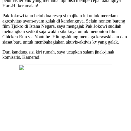
pelumas terbaik yang membuat api bisa mempercepat datangnya
Hari-H keramaian!
Pak Jokowi tahu betul dua resep si majikan ini untuk meredam
agresivitas ayam-ayam galak di kandangnya. Selain nonton bareng
film Tjokro di Istana Negara, saya mengajak Pak Jokowi sudilah
meluangkan sedikit saja waktu sibuknya untuk menonton film
Chicken Run via Youtube. Hitung-hitung menjaga kewaskitaan dan
siasat baru untuk membahagiakan aktivis-aktivis k
r
yang galak.
Dari kandang sisi kiri rumah, saya ucapkan salam jinak-jinak
komisaris, Kamerad!