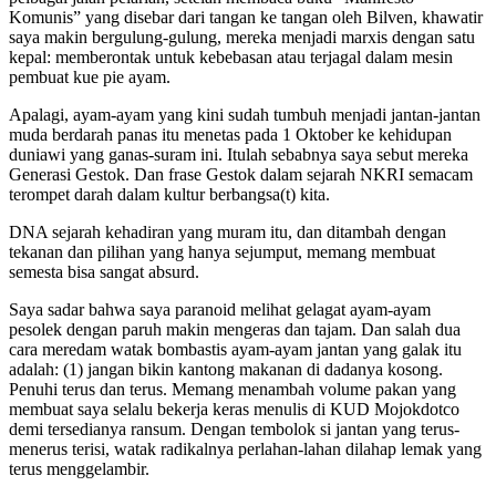
Komunis” yang disebar dari tangan ke tangan oleh Bilven, khawatir
saya makin bergulung-gulung, mereka menjadi marxis dengan satu
kepal: memberontak untuk kebebasan atau terjagal dalam mesin
pembuat kue pie ayam.
Apalagi, ayam-ayam yang kini sudah tumbuh menjadi jantan-jantan
muda berdarah panas itu menetas pada 1 Oktober ke kehidupan
duniawi yang ganas-suram ini. Itulah sebabnya saya sebut mereka
Generasi Gestok. Dan frase Gestok dalam sejarah NKRI semacam
terompet darah dalam kultur berbangsa(t) kita.
DNA sejarah kehadiran yang muram itu, dan ditambah dengan
tekanan dan pilihan yang hanya sejumput, memang membuat
semesta bisa sangat absurd.
Saya sadar bahwa saya paranoid melihat gelagat ayam-ayam
pesolek dengan paruh makin mengeras dan tajam. Dan salah dua
cara meredam watak bombastis ayam-ayam jantan yang galak itu
adalah: (1) jangan bikin kantong makanan di dadanya kosong.
Penuhi terus dan terus. Memang menambah volume pakan yang
membuat saya selalu bekerja keras menulis di KUD Mojokdotco
demi tersedianya ransum. Dengan tembolok si jantan yang terus-
menerus terisi, watak radikalnya perlahan-lahan dilahap lemak yang
terus menggelambir.