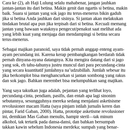
Cara ke (2), ah Haji Lulung selalu mahabenar, jangan jauhkan
jantan-jantan itu dari betina. Makin genit dan ngartis si betina, makin
baik. Suara si jantan yang sok jago itu terus-menerus bikin gaduh
jika si betina Anda jauhkan dari sisinya. Si jantan akan melakukan
tindakan brutal apa pun jika terpisah dari si betina. Kecuali memang
jantan yang bawaan wataknya pengecut/penakut saat melihat ada
yang lebih kuat yang menjaga dan mendampingi si betina secara
terus-menerus.
Sebagai majikan paranoid, saya tidak pernah anggap enteng ayam-
ayam pecundang ini. Karena kerap pembangkangan berdarah tidak
pernah dinyana-nyana datangnya. Kita mengira datang dari si jago
yang sok, eh tahu-tahunya justru muncul dari para pecundang-cinta
yang secara kuantitatif jumlahnya na’udzubillah. Jumlah sebesar itu
jika berkomplot bisa menghancurkan si jantan sombong yang rakus
dan sok jago. Bahkan merembet bisa melumpuhkan sang majikan.
Yang saya takutkan juga adalah, pejantan yang terlihat loyo,
pecundang-cinta, pendiam, pasifis, dan entah apa lagi sinonim
sebutannya, sesungguhnya mereka sedang menjalani asketisisme
revolusioner macam Hatta (saya pinjam istilah jurnalis keren dan
pintar, Farid Gaban, 2000). Hatta, prototipe asketisme revolusioner
ini, demikian Mas Gaban menulis, hampir steril—tak minum
alkohol, tak tertarik pada dansa-dansi, dan bahkan bersumpah
takkan kawin sebelum Indonesia merdeka; sumpah yang benar-