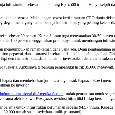
ja infrastruktur sebesar lebih kurang Rp 5.500 triliun. Hanya seiprit d
asrahkan ke swasta. Maka jangan sewot ketika ratusan CEO dunia dida
degan memegang daftar belanja infrastruktur, yang penting ketersediaan
a sebesar 30 persen. Korea Selatan juga menyaratkan 30-50 persen m
minta 100 persen menggunakan produknya untuk membangun infrastru
engan mengumpulkan remah-remah dana yang ada. Demi pembangunan pras
pensiun pegawai, dana asuransi kesehatan, dan bahkan tabungan haji. 
Tapi demi infrastruktur, dana itu dialih-investasikan demi cerita sukses
tul, Yogyakarta. Ambisinya terbangun pembangkit listrik 35.000 megaw
ol Papua dan membebaskan jurnalis asing masuk Papua, Jokowi mencana
ahkan ke investor.
ultur multinasional di Amerika Serikat
, sudah pemanasan untuk segera
a saksama oleh Jokowi.
Warbyasa
, revolusi hijau jilid II siap bersandin
ftar belanja untuk infrastruktur perumahan sebesar 94,57 triliun. Ke
an 30.000 rumah susun sederhana milik (rusunami).