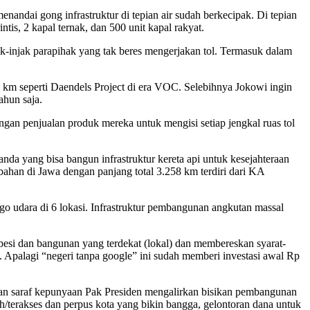
andai gong infrastruktur di tepian air sudah berkecipak. Di tepian
tis, 2 kapal ternak, dan 500 unit kapal rakyat.
injak parapihak yang tak beres mengerjakan tol. Termasuk dalam
00 km seperti Daendels Project di era VOC. Selebihnya Jokowi ingin
hun saja.
ngan penjualan produk mereka untuk mengisi setiap jengkal ruas tol
nda yang bisa bangun infrastruktur kereta api untuk kesejahteraan
ahan di Jawa dengan panjang total 3.258 km terdiri dari KA
rgo udara di 6 lokasi. Infrastruktur pembangunan angkutan massal
ko besi dan bangunan yang terdekat (lokal) dan membereskan syarat-
. Apalagi “negeri tanpa google” ini sudah memberi investasi awal Rp
jutaan saraf kepunyaan Pak Presiden mengalirkan bisikan pembangunan
h/terakses dan perpus kota yang bikin bangga, gelontoran dana untuk