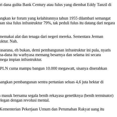
ari dana gulita Bank Century atau fulus yang diembat Eddy Tanzil di
tangkan ke forum yang kelahirannya tahun 1955 dilambari semangat
 sisa fulus infrastruktur 79%, tak peduli fulus itu datang dari negara
emakai alat dan tenaga dari negeri mereka. Sementara Jerman
ktur. Nah.
arana, eh bukan, demi pembangunan infrastruktur ini pula, nyaris
Dana-dana itu warbyasa memang besarnya dan selama ini secara
 mega impian infrastruktur.
att. PLN cuma mampu bangun 10.000 megawatt, sisanya diserahkan
ngkan pembangunan sentra pertanian seluas 4,6 juta hektar di
 masuk bersama segala benih rekayasa genetiknya (benih terminator)
g elegan dengan revolusi mental.
pada Kementerian Pekerjaan Umum dan Perumahan Rakyat uang itu