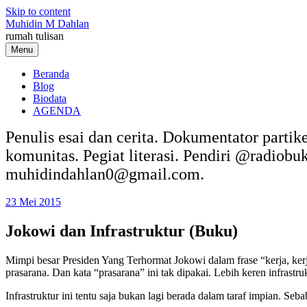
Skip to content
Muhidin M Dahlan
rumah tulisan
Menu
Beranda
Blog
Biodata
AGENDA
Penulis esai dan cerita. Dokumentator partik
komunitas. Pegiat literasi. Pendiri @radiob
muhidindahlan0@gmail.com.
23 Mei 2015
Jokowi dan Infrastruktur (Buku)
Mimpi besar Presiden Yang Terhormat Jokowi dalam frase “kerja, kerj
prasarana. Dan kata “prasarana” ini tak dipakai. Lebih keren infrastru
Infrastruktur ini tentu saja bukan lagi berada dalam taraf impian. Se