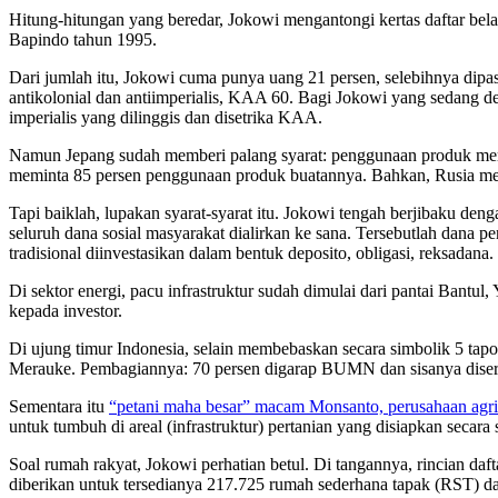
Hitung-hitungan yang beredar, Jokowi mengantongi kertas daftar belan
Bapindo tahun 1995.
Dari jumlah itu, Jokowi cuma punya uang 21 persen, selebihnya dip
antikolonial dan antiimperialis, KAA 60. Bagi Jokowi yang sedang deg-
imperialis yang dilinggis dan disetrika KAA.
Namun Jepang sudah memberi palang syarat: penggunaan produk merek
meminta 85 persen penggunaan produk buatannya. Bahkan, Rusia me
Tapi baiklah, lupakan syarat-syarat itu. Jokowi tengah berjibaku d
seluruh dana sosial masyarakat dialirkan ke sana. Tersebutlah dana 
tradisional diinvestasikan dalam bentuk deposito, obligasi, reksadana. 
Di sektor energi, pacu infrastruktur sudah dimulai dari pantai Ban
kepada investor.
Di ujung timur Indonesia, selain membebaskan secara simbolik 5 tap
Merauke. Pembagiannya: 70 persen digarap BUMN dan sisanya diser
Sementara itu
“petani maha besar” macam Monsanto, perusahaan agrik
untuk tumbuh di areal (infrastruktur) pertanian yang disiapkan secar
Soal rumah rakyat, Jokowi perhatian betul. Di tangannya, rincian da
diberikan untuk tersedianya 217.725 rumah sederhana tapak (RST) d