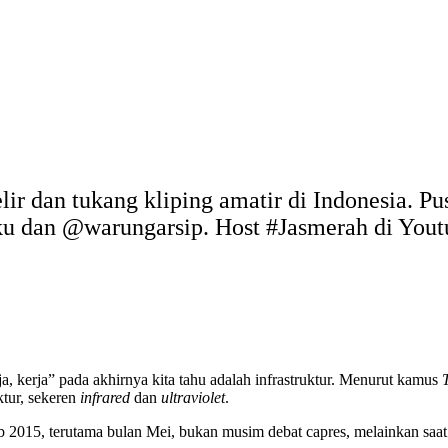
elir dan tukang kliping amatir di Indonesia. P
uku dan @warungarsip. Host #Jasmerah di You
a, kerja” pada akhirnya kita tahu adalah infrastruktur. Menurut kamus
ktur, sekeren
infrared
dan
ultraviolet
.
bab 2015, terutama bulan Mei, bukan musim debat capres, melainkan saat 