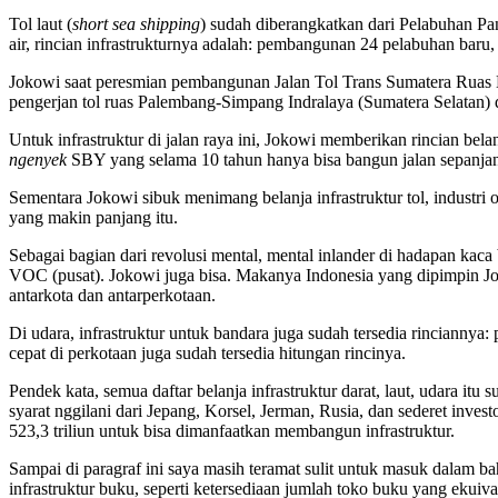
Tol laut (
short sea shipping
) sudah diberangkatkan dari Pelabuhan Pa
air, rincian infrastrukturnya adalah: pembangunan 24 pelabuhan baru,
Jokowi saat peresmian pembangunan Jalan Tol Trans Sumatera Ruas 
pengerjan tol ruas Palembang-Simpang Indralaya (Sumatera Selatan) 
Untuk infrastruktur di jalan raya ini, Jokowi memberikan rincian bel
ngenyek
SBY yang selama 10 tahun hanya bisa bangun jalan sepanja
Sementara Jokowi sibuk menimang belanja infrastruktur tol, industri
yang makin panjang itu.
Sebagai bagian dari revolusi mental, mental inlander di hadapan kac
VOC (pusat). Jokowi juga bisa. Makanya Indonesia yang dipimpin Jok
antarkota dan antarperkotaan.
Di udara, infrastruktur untuk bandara juga sudah tersedia rincianny
cepat di perkotaan juga sudah tersedia hitungan rincinya.
Pendek kata, semua daftar belanja infrastruktur darat, laut, udara it
syarat nggilani dari Jepang, Korsel, Jerman, Rusia, dan sederet inv
523,3 triliun untuk bisa dimanfaatkan membangun infrastruktur.
Sampai di paragraf ini saya masih teramat sulit untuk masuk dalam ba
infrastruktur buku, seperti ketersediaan jumlah toko buku yang ekui