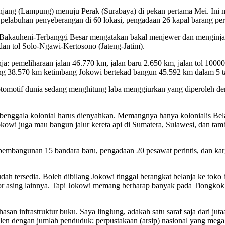
njang (Lampung) menuju Perak (Surabaya) di pekan pertama Mei. Ini men
 pelabuhan penyeberangan di 60 lokasi, pengadaan 26 kapal barang perin
Bakauheni-Terbanggi Besar mengatakan bakal menjewer dan menginjak-
dan tol Solo-Ngawi-Kertosono (Jateng-Jatim).
anja: pemeliharaan jalan 46.770 km, jalan baru 2.650 km, jalan tol 100
ng 38.570 km ketimbang Jokowi bertekad bangun 45.592 km dalam 5 ta
 otomotif dunia sedang menghitung laba menggiurkan yang diperoleh de
a benggala kolonial harus dienyahkan. Memangnya hanya kolonialis Bela
owi juga mau bangun jalur kereta api di Sumatera, Sulawesi, dan tamb
a: pembangunan 15 bandara baru, pengadaan 20 pesawat perintis, dan ka
u sudah tersedia. Boleh dibilang Jokowi tinggal berangkat belanja ke to
estor asing lainnya. Tapi Jokowi memang berharap banyak pada Tiongkok
hasan infrastruktur buku. Saya linglung, adakah satu saraf saja dari 
valen dengan jumlah penduduk; perpustakaan (arsip) nasional yang mega