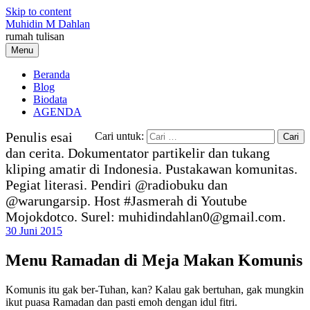
Skip to content
Muhidin M Dahlan
rumah tulisan
Menu
Beranda
Blog
Biodata
AGENDA
Penulis esai
Cari untuk:
dan cerita. Dokumentator partikelir dan tukang
kliping amatir di Indonesia. Pustakawan komunitas.
Pegiat literasi. Pendiri @radiobuku dan
@warungarsip. Host #Jasmerah di Youtube
Mojokdotco. Surel: muhidindahlan0@gmail.com.
30 Juni 2015
Menu Ramadan di Meja Makan Komunis
Komunis itu gak ber-Tuhan, kan? Kalau gak bertuhan, gak mungkin
ikut puasa Ramadan dan pasti emoh dengan idul fitri.