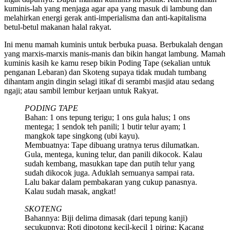
kuminis-lah yang menjaga agar apa yang masuk di lambung dan
melahirkan energi gerak anti-imperialisma dan anti-kapitalisma
betul-betul makanan halal rakyat.
Ini menu mamah kuminis untuk berbuka puasa. Berbukalah dengan
yang marxis-marxis manis-manis dan bikin hangat lambung. Mamah
kuminis kasih ke kamu resep bikin Poding Tape (sekalian untuk
penganan Lebaran) dan Skoteng supaya tidak mudah tumbang
dihantam angin dingin selagi itikaf di serambi masjid atau sedang
ngaji; atau sambil lembur kerjaan untuk Rakyat.
PODING TAPE
Bahan: 1 ons tepung terigu; 1 ons gula halus; 1 ons
mentega; 1 sendok teh panili; 1 butir telur ayam; 1
mangkok tape singkong (ubi kayu).
Membuatnya: Tape dibuang uratnya terus dilumatkan.
Gula, mentega, kuning telur, dan panili dikocok. Kalau
sudah kembang, masukkan tape dan putih telur yang
sudah dikocok juga. Aduklah semuanya sampai rata.
Lalu bakar dalam pembakaran yang cukup panasnya.
Kalau sudah masak, angkat!
SKOTENG
Bahannya: Biji delima dimasak (dari tepung kanji)
secukupnya; Roti dipotong kecil-kecil 1 piring; Kacang