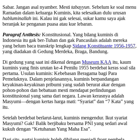
Sabar. Jangan asal nyamber. Mesti
tabayyun
. Sebelum ke soal menu
Ramadan dalam keluarga Kuminis, kita selesaikan dulu urusan
habluminallah
ini. Kalau ini gak selesai, sukar kamu saya ajak
beranjak ke penganan puasa atau kue lebaran.
Paragraf Antitesis:
Konstitusional. Yang bilang kuminis di
Indonesia itu gak ber-Tuhan dan gak Pancasilais adalah mereka
yang belum baca transkrip lengkap
Sidang Konstituante 1956-1957
,
yang diadakan di Gedung Merdeka, Braga, Bandung.
Di gedung yang saat ini dikenal dengan
Museum KAA
itu, kaum
kuminis yang finis urutan ke-4 Pemilu 1955 berdebat keras soal sila
pertama. Usulan kuminis: Kebebasan Beragama bagi Para
Pemeluknya. Dalam penjelasannya, kuminis berpandangan
keyakinan-keyakinan pribumi yang sudah berurat akar dengan
pohon-pohon dan bebatuan mesti mendapat perlindungan
konstitusional yang sama dari negara. Lawan kerasnya adalah
Masyumi—dengan kertas harga mati: “Syariat” dan “7 Kata” yang
itu.
Setelah berdebat berlarut-larut, kuminis mengendur. Ikut syariat
Masyumi? Gak! Balik berjibaku bersama PNI yang sedari awal
kukuh dengan “Ketuhanan Yang Maha Esa”.
Dari situ, partai kuminis boleh dibilang menjadi front pembela