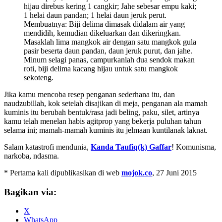
hijau direbus kering 1 cangkir; Jahe sebesar empu kaki;
1 helai daun pandan; 1 helai daun jeruk perut.
Membuatnya: Biji delima dimasak didalam air yang
mendidih, kemudian dikeluarkan dan dikeringkan.
Masaklah lima mangkok air dengan satu mangkok gula
pasir beserta daun pandan, daun jeruk purut, dan jahe.
Minum selagi panas, campurkanlah dua sendok makan
roti, biji delima kacang hijau untuk satu mangkok
sekoteng.
Jika kamu mencoba resep penganan sederhana itu, dan
naudzubillah, kok setelah disajikan di meja, penganan ala mamah
kuminis itu berubah bentuk/rasa jadi beling, paku, silet, artinya
kamu telah menelan habis agitprop yang bekerja puluhan tahun
selama ini; mamah-mamah kuminis itu jelmaan kuntilanak laknat.
Salam katastrofi mendunia,
Kanda Taufiq(k) Gaffar
! Komunisma,
narkoba, ndasma.
* Pertama kali dipublikasikan di web
mojok.co
, 27 Juni 2015
Bagikan via:
X
WhatsApp