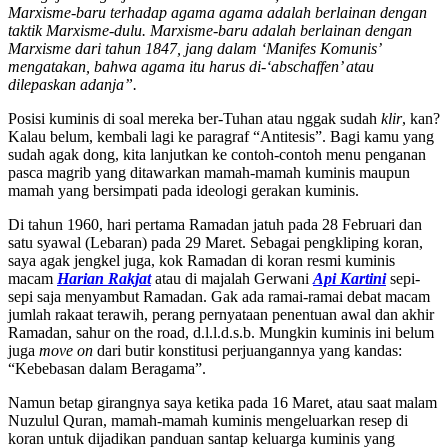
Marxisme-baru terhadap agama agama adalah berlainan dengan
taktik Marxisme-dulu. Marxisme-baru adalah berlainan dengan
Marxisme dari tahun 1847, jang dalam ‘Manifes Komunis’
mengatakan, bahwa agama itu harus di-‘abschaffen’ atau
dilepaskan adanja”.
Posisi kuminis di soal mereka ber-Tuhan atau nggak sudah
klir
, kan?
Kalau belum, kembali lagi ke paragraf “Antitesis”. Bagi kamu yang
sudah agak dong, kita lanjutkan ke contoh-contoh menu penganan
pasca magrib yang ditawarkan mamah-mamah kuminis maupun
mamah yang bersimpati pada ideologi gerakan kuminis.
Di tahun 1960, hari pertama Ramadan jatuh pada 28 Februari dan
satu syawal (Lebaran) pada 29 Maret. Sebagai pengkliping koran,
saya agak jengkel juga, kok Ramadan di koran resmi kuminis
macam
Harian Rakjat
atau di majalah Gerwani
Api Kartini
sepi-
sepi saja menyambut Ramadan. Gak ada ramai-ramai debat macam
jumlah rakaat terawih, perang pernyataan penentuan awal dan akhir
Ramadan, sahur on the road, d.l.l.d.s.b. Mungkin kuminis ini belum
juga
move on
dari butir konstitusi perjuangannya yang kandas:
“Kebebasan dalam Beragama”.
Namun betap girangnya saya ketika pada 16 Maret, atau saat malam
Nuzulul Quran, mamah-mamah kuminis mengeluarkan resep di
koran untuk dijadikan panduan santap keluarga kuminis yang