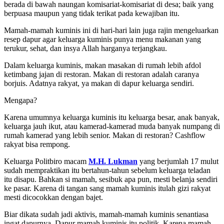
berada di bawah naungan komisariat-komisariat di desa; baik yang
berpuasa maupun yang tidak terikat pada kewajiban itu.
Mamah-mamah kuminis ini di hari-hari lain juga rajin mengeluarkan
resep dapur agar keluarga kuminis punya menu makanan yang
terukur, sehat, dan insya Allah harganya terjangkau.
Dalam keluarga kuminis, makan masakan di rumah lebih afdol
ketimbang jajan di restoran. Makan di restoran adalah caranya
borjuis. Adatnya rakyat, ya makan di dapur keluarga sendiri.
Mengapa?
Karena umumnya keluarga kuminis itu keluarga besar, anak banyak,
keluarga jauh ikut, atau kamerad-kamerad muda banyak numpang di
rumah kamerad yang lebih senior. Makan di restoran? Cashflow
rakyat bisa rempong.
Keluarga Politbiro macam
M.H. Lukman
yang berjumlah 17 mulut
sudah mempraktikan itu bertahun-tahun sebelum keluarga teladan
itu disapu. Bahkan si mamah, sesibuk apa pun, mesti belanja sendiri
ke pasar. Karena di tangan sang mamah kuminis itulah gizi rakyat
mesti dicocokkan dengan bajet.
Biar dikata sudah jadi aktivis, mamah-mamah kuminis senantiasa
ingat dapurnya. Dapur mamah kuminis itu politik. Karena mamah