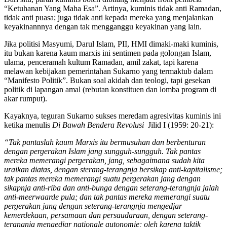
“Ketuhanan Yang Maha Esa”. Artinya, kuminis tidak anti Ramadan,
tidak anti puasa; juga tidak anti kepada mereka yang menjalankan
keyakinannnya dengan tak mengganggu keyakinan yang lain.
Jika politisi Masyumi, Darul Islam, PII, HMI dimaki-maki kuminis,
itu bukan karena kaum marxis ini sentimen pada golongan Islam,
ulama, penceramah kultum Ramadan, amil zakat, tapi karena
melawan kebijakan pemerintahan Sukarno yang termaktub dalam
“Manifesto Politik”. Bukan soal akidah dan teologi, tapi gesekan
politik di lapangan amal (rebutan konstituen dan lomba program di
akar rumput).
Kayaknya, teguran Sukarno sukses meredam agresivitas kuminis ini
ketika menulis
Di Bawah Bendera Revolusi
Jilid I (1959: 20-21):
“Tak pantaslah kaum Marxis itu bermusuhan dan berbenturan
dengan pergerakan Islam jang sungguh-sungguh. Tak pantas
mereka memerangi pergerakan, jang, sebagaimana sudah kita
uraikan diatas, dengan sterang-terangnja bersikap anti-kapitalisme;
tak pantas mereka memerangi suatu pergerakan jang dengan
sikapnja anti-riba dan anti-bunga dengan seterang-terangnja jalah
anti-meerwaarde pula; dan tak pantas mereka memerangi suatu
pergerakan jang dengan seterang-terangnja mengedjar
kemerdekaan, persamaan dan persaudaraan, dengan seterang-
terangnja mengedjar nationale autonomie; oleh karena taktik