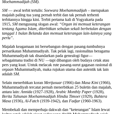
Moehammadijah (SM)
.
SM
— awal terbit tertulis:
Soewara Moehammadijah
– merupakan
majalah paling tua yang pernah terbit dan tak pernah terhenti
terbitannya hingga kini. Terbit pertama kali di Yogyakarta pada
1915,
SM
mengusung slogan awal:
“Organ ini memuat keterangan
tentang Agama Islam, diterbitkan sebulan sekali berbetulan dengan
tanggal 1 bulan Belanda dan memuat keterangan lain-lainnya yang
perlu”
.
Majalah keagamaan ini bersebangun dengan pasang-tumbuhnya
persarikatan Muhammadiyah. Tak pelak lagi, rasionalitas beragama
Muhammadiyah tak disandarkan pada genealogi figur—
sebagaimana tradisi di NU —tapi dibangun oleh budaya cetak atau
pers yang kuat. Untuk melacak rute pasang-surut gagasan rasional di
orgaan
Muhammadiyah, maka rujukan utama dan autentik tak lain
adalah
SM
.
Selain menerbitkan koran
Mertjusuar
(1966) dan
Masa Kini
(1966),
Muhammadiyah tercatat pernah menerbitkan 25 buletin dan majalah,
antara lain:
Annida
(1927-1928),
Arabic Monthly Paper
(1928),
Berita Tahunan Moehammadijah Hindia Timoer
(1929),
Bahtera
Masa
(1936),
Al-Fatch
(1939-1942), dan
Fadjar
(1960-1963).
Membekali dan memperbaja dakwah dan “keterangan” Islam lewat