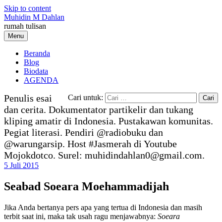
Skip to content
Muhidin M Dahlan
rumah tulisan
Menu
Beranda
Blog
Biodata
AGENDA
Penulis esai
Cari untuk:
dan cerita. Dokumentator partikelir dan tukang
kliping amatir di Indonesia. Pustakawan komunitas.
Pegiat literasi. Pendiri @radiobuku dan
@warungarsip. Host #Jasmerah di Youtube
Mojokdotco. Surel: muhidindahlan0@gmail.com.
5 Juli 2015
Seabad Soeara Moehammadijah
Jika Anda bertanya pers apa yang tertua di Indonesia dan masih
terbit saat ini, maka tak usah ragu menjawabnya:
Soeara