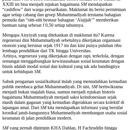
XXIII ini bisa menjadi rujukan bagaimana
SM
mendapatkan
“cashflow” dari warga persarikatan. Maklumat itu berisi permintaan
agar setiap cabang dan groep Muhammadiyah terutama bahagian
pemuda dan “sitti-sitti bestuur bahagian ‘Aisjijah’” memberikan
bantuan uang sebesar f 0,50 setiap tahunnya.
Mengapa Aisyiyah yang ditekankan di maklumat itu? Karena
regenerasi dini Muhammadiyah sebetulnya dikerjakan organisasi
otonom yang bersinar sejak 1917 ini dan kini punya puluhan ribu
lembaga pendidikan dari TK hingga Universitas.
Artinya, regenerasi yang dikerjakan dengan rapi, terkelola, dengan
semangat menggabungkan kewirausahaan sosial keumatan dengan
bisnis adalah modal sosial dan kultural yang tak ada bandingnya
untuk kehidupan
SM
.
Sabuk pengaman sosial/kultural itulah yang memudahkan kemudian
publik membaca geliat Muhammadiyah. Di sini,
SM
bertiwikrama
menjadi bukan majalah biasa, namun menjadi rujukan historis
bagaimana Muhammadiyah menjadi saksi keindonesiaan sejak
masih dalam gagasan yang kemudian digerakkan secara kolektif di
lapangan amal. Dari
SM
kita mendapatkan informasi yang bersifat
kronikal jatuh-bangunnya Muhammadiyah membangun usaha sosial
keumatan di jalan pendidikan modern.
SM
yang pernah dipimpin KHA Dahlan, H Fachruddin hingga