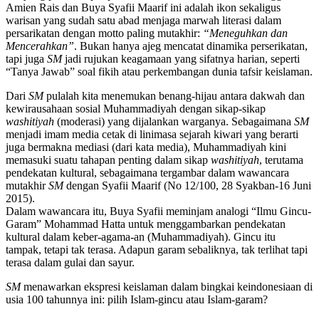
Amien Rais dan Buya Syafii Maarif ini adalah ikon sekaligus
warisan yang sudah satu abad menjaga marwah literasi dalam
persarikatan dengan motto paling mutakhir:
“Meneguhkan dan
Mencerahkan”
. Bukan hanya ajeg mencatat dinamika perserikatan,
tapi juga
SM
jadi rujukan keagamaan yang sifatnya harian, seperti
“Tanya Jawab” soal fikih atau perkembangan dunia tafsir keislaman.
Dari
SM
pulalah kita menemukan benang-hijau antara dakwah dan
kewirausahaan sosial Muhammadiyah dengan sikap-sikap
washitiyah
(moderasi) yang dijalankan warganya. Sebagaimana
SM
menjadi imam media cetak di linimasa sejarah kiwari yang berarti
juga bermakna mediasi (dari kata media), Muhammadiyah kini
memasuki suatu tahapan penting dalam sikap
washitiyah
, terutama
pendekatan kultural, sebagaimana tergambar dalam wawancara
mutakhir
SM
dengan Syafii Maarif (No 12/100, 28 Syakban-16 Juni
2015).
Dalam wawancara itu, Buya Syafii meminjam analogi “Ilmu Gincu-
Garam” Mohammad Hatta untuk menggambarkan pendekatan
kultural dalam keber-agama-an (Muhammadiyah). Gincu itu
tampak, tetapi tak terasa. Adapun garam sebaliknya, tak terlihat tapi
terasa dalam gulai dan sayur.
SM
menawarkan ekspresi keislaman dalam bingkai keindonesiaan di
usia 100 tahunnya ini: pilih Islam-gincu atau Islam-garam?