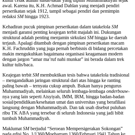
kultur cetak adalah siasat-sadar yang dipilih Muhammadiyah sejak
awal. Karena itu, K.H. Achmad Dahlan yang menjadi pendiri
perserikatan sejak 1912, tampil sebagai pendiri dan pemimpin
redaksi
SM
hingga 1923.
Kehadiran pucuk pimpinan perserikatan dalam tatakelola
SM
menjadi garansi penting keajegan terbit majalah ini. Dukungan
struktural adalah penting menjamin sirkulasi
SM
hingga ke daerah
terjauh. Apalagi ditambah dengan pimpinan perserikatan macam
K.H. Fachruddin yang juga pernah berbisnis di bidang percetakan
makin mengukuhkan bagaimana organisasi keagamaan modern
dengan jargon “amar ma’ruf nahi munkar” ini berada dalam trek
kultur tulis/baca.
Keajegan terbit
SM
membuktikan tesis bahwa tatakelola tradisional
– mengandalkan jaringan struktural dari atas hingga ke ranting
paling bawah – ternyata cukup ampuh. Bukan hanya pengurus
Muhammadiyah, melainkan seluruh lembaga-lembaga
onderbouw
-
nya yang lain seperti Aisyiyah, IMM, IRM, hingga badan-badan
sosial/pendidikan/kesehatan umat dan universitas yang berafiliasi
langsung dengan Muhammadiyah. Dan tak usah disebut puluhan
ribu TK ABA yang tersebar di seluruh Indonesia yang jadi bibit
tumbuh Muhammadiyah.
Maklumat
SM
berjudul “Seroean Mempersigerakan Sokongan”
pada edisi No. 1/1360/Moeharram 1360/Februari 1941 Tahun ke