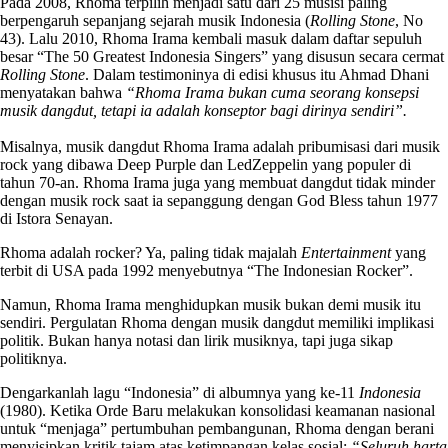
Pada 2008, Rhoma terpilih menjadi satu dari 25 musisi paling
berpengaruh sepanjang sejarah musik Indonesia (
Rolling Stone
, No
43). Lalu 2010, Rhoma Irama kembali masuk dalam daftar sepuluh
besar “The 50 Greatest Indonesia Singers” yang disusun secara cermat
Rolling Stone
. Dalam testimoninya di edisi khusus itu Ahmad Dhani
menyatakan bahwa
“Rhoma Irama bukan cuma seorang konsepsi
musik dangdut, tetapi ia adalah konseptor bagi dirinya sendiri”.
Misalnya, musik dangdut Rhoma Irama adalah pribumisasi dari musik
rock yang dibawa Deep Purple dan LedZeppelin yang populer di
tahun 70-an. Rhoma Irama juga yang membuat dangdut tidak minder
dengan musik rock saat ia sepanggung dengan God Bless tahun 1977
di Istora Senayan.
Rhoma adalah rocker? Ya, paling tidak majalah
Entertainment
yang
terbit di USA pada 1992 menyebutnya “The Indonesian Rocker”.
Namun, Rhoma Irama menghidupkan musik bukan demi musik itu
sendiri. Pergulatan Rhoma dengan musik dangdut memiliki implikasi
politik. Bukan hanya notasi dan lirik musiknya, tapi juga sikap
politiknya.
Dengarkanlah lagu “Indonesia” di albumnya yang ke-11
Indonesia
(1980). Ketika Orde Baru melakukan konsolidasi keamanan nasional
untuk “menjaga” pertumbuhan pembangunan, Rhoma dengan berani
menyisipkan kritik tajam atas ketimpangan kelas sosial:
“Seluruh harta