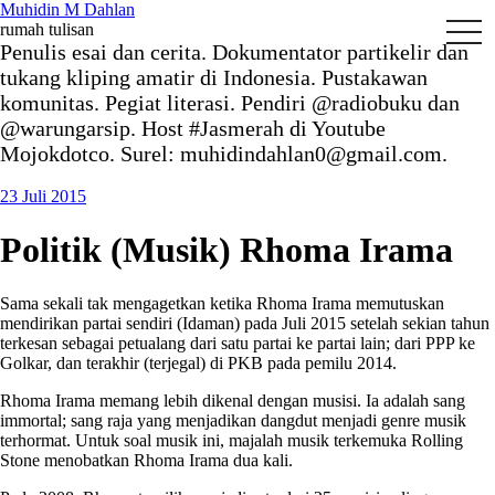
Skip
Muhidin M Dahlan
to
Men
rumah tulisan
content
Penulis esai dan cerita. Dokumentator partikelir dan
tukang kliping amatir di Indonesia. Pustakawan
komunitas. Pegiat literasi. Pendiri @radiobuku dan
@warungarsip. Host #Jasmerah di Youtube
Mojokdotco. Surel: muhidindahlan0@gmail.com.
23 Juli 2015
Politik (Musik) Rhoma Irama
Sama sekali tak mengagetkan ketika Rhoma Irama memutuskan
mendirikan partai sendiri (Idaman) pada Juli 2015 setelah sekian tahun
terkesan sebagai petualang dari satu partai ke partai lain; dari PPP ke
Golkar, dan terakhir (terjegal) di PKB pada pemilu 2014.
Rhoma Irama memang lebih dikenal dengan musisi. Ia adalah sang
immortal; sang raja yang menjadikan dangdut menjadi genre musik
terhormat. Untuk soal musik ini, majalah musik terkemuka Rolling
Stone menobatkan Rhoma Irama dua kali.