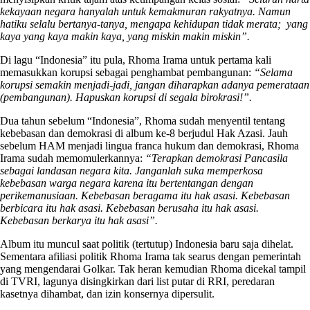
kekayaan negara hanyalah untuk kemakmuran rakyatnya. Namun
hatiku selalu bertanya-tanya, mengapa kehidupan tidak merata; yang
kaya yang kaya makin kaya, yang miskin makin miskin”.
Di lagu “Indonesia” itu pula, Rhoma Irama untuk pertama kali
memasukkan korupsi sebagai penghambat pembangunan:
“Selama
korupsi semakin menjadi-jadi, jangan diharapkan adanya pemerataan
(pembangunan). Hapuskan korupsi di segala birokrasi!”.
Dua tahun sebelum “Indonesia”, Rhoma sudah menyentil tentang
kebebasan dan demokrasi di album ke-8 berjudul Hak Azasi. Jauh
sebelum HAM menjadi lingua franca hukum dan demokrasi, Rhoma
Irama sudah memomulerkannya:
“Terapkan demokrasi Pancasila
sebagai landasan negara kita. Janganlah suka memperkosa
kebebasan warga negara karena itu bertentangan dengan
perikemanusiaan. Kebebasan beragama itu hak asasi. Kebebasan
berbicara itu hak asasi. Kebebasan berusaha itu hak asasi.
Kebebasan berkarya itu hak asasi”.
Album itu muncul saat politik (tertutup) Indonesia baru saja dihelat.
Sementara afiliasi politik Rhoma Irama tak searus dengan pemerintah
yang mengendarai Golkar. Tak heran kemudian Rhoma dicekal tampil
di TVRI, lagunya disingkirkan dari list putar di RRI, peredaran
kasetnya dihambat, dan izin konsernya dipersulit.