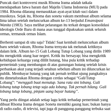
Puncak dari kontroversi musik Rhoma Irama adalah tatkala
mendapatkan fatwa haram dari Majelis Ulama Indonesia (MUI) pada
1984. Rhoma dilarang memasukkan ayat-ayat kitab suci dalam
musiknya. Sejak itu, Rhoma dan soneta vakum membuat album selama
lima tahun setelah meluncurkan album ke-13 berjudul
Emansipasi
Wanita
(1983). Saya melihat pelarangan itu terkait dengan konsolidasi
ideologis Orde Baru di mana asas tunggal dipaksakan untuk seluruh
ormas, termasuk ormas Islam.
Berhenti sampai di situ saja? Tidak! Saat kembali meluncurkan album
baru setelah vakum, Rhoma Irama ternyata tak melunak kritiknya
dalam lirik. Album ke-15 Gali Lobang Tutup Lobang yang dirilis 1989
itu mengkritik utang luar negeri. Kritik itu bersayap; bisa mengkritik
kehidupan keluarga yang dililit hutang, bisa pula kritik terhadap
pemerintah yang membangun di atas gunungan hutang setelah krisis
perbankan akut yang terjadi setahun sebelum album ini diluncurkan ke
publik. Membayar hutang yang tak pernah terlihat ujung pangkalnya
itu dimetaforakan Rhoma dengan cerdas sebagai “Gali/Tutup
Lobang”:
“menggali buat menutup. Sana rata sini lobang. Gali
lobang tutup lobang tetap saja ada lobang. Tak pernah hilang. Gali
lobang tutup lobang, pinjam uang bayar hutang”
.
Yang perlu diingat adalah setiap lagu kritik terhadap pemerintah yang
dibuat Rhoma Irama dengan Soneta memiliki gaung luas; bukan hanya
di radio-radio, di televisi, tapi juga di panggung-panggung terbuka saat