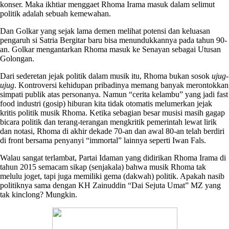
konser. Maka ikhtiar menggaet Rhoma Irama masuk dalam selimut
politik adalah sebuah kemewahan.
Dan Golkar yang sejak lama demen melihat potensi dan keluasan
pengaruh si Satria Bergitar baru bisa menundukkannya pada tahun 90-
an. Golkar mengantarkan Rhoma masuk ke Senayan sebagai Utusan
Golongan.
Dari sederetan jejak politik dalam musik itu, Rhoma bukan sosok
ujug-
ujug
. Kontroversi kehidupan pribadinya memang banyak merontokkan
simpati publik atas personanya. Namun “cerita kelambu” yang jadi fast
food industri (gosip) hiburan kita tidak otomatis melumerkan jejak
kritis politik musik Rhoma. Ketika sebagian besar musisi masih gagap
bicara politik dan terang-terangan mengkritik pemerintah lewat lirik
dan notasi, Rhoma di akhir dekade 70-an dan awal 80-an telah berdiri
di front bersama penyanyi “immortal” lainnya seperti Iwan Fals.
Walau sangat terlambat, Partai Idaman yang didirikan Rhoma Irama di
tahun 2015 semacam sikap (senjakala) bahwa musik Rhoma tak
melulu joget, tapi juga memiliki gema (dakwah) politik. Apakah nasib
politiknya sama dengan KH Zainuddin “Dai Sejuta Umat” MZ yang
tak kinclong? Mungkin.