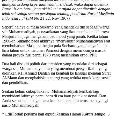
mungkin sedang keperluan telah mendesak maka dapat dibentuk
Partai Islam baru, jang akhir2 ini ternjata dapat direalisir dengan
telah selesainja semua persiapan tentang pendirian Partai Muslimin
Indonesia …”
(
SM
No 21-22, Nov 1967)
Seperti halnya di masa Sukarno yang mendaku diri sebagai warga
sah Muhammadiyah, persyarikatan yang ikut membidani lahirnya
Masjumi ini juga mengalami bad mood yang parah. Ketika tahun
1960-an Sukarno pada akhirnya “menyakiti” Muhammadiyah saat
membubarkan Masjumi, begitu pula Soeharto yang hanya butuh
lima tahun untuk melumat Parmusi dengan memaksanya masuk
dalam proyek fusi partai 1973 yang melahirkan orpol PPP.
Dua kali disakiti politik dari presiden yang mendaku diri sebagai
warga sah Muhammdiyah itu yang membuat persyarikatan yang
didirikan KH Ahmad Dahlan ini kembali ke langgar mengaji Surat
Al-Maun dan menghabiskan energi yang terluka untuk kerja sosial
dan pendidikan.
Seakan belum cukup luka itu, Muhammadiyah kembali lagi
membidani lahirnya partai baru di era baru politik nasional. Dan
Anda semua tahu bagaimana kutukan partai itu terus memayungi
nasib Muhammadiyah.
* Edisi cetak pertama kali dipublikasikan Harian
Koran Tempo
, 5