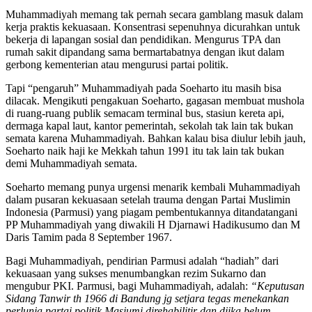
Muhammadiyah memang tak pernah secara gamblang masuk dalam
kerja praktis kekuasaan. Konsentrasi sepenuhnya dicurahkan untuk
bekerja di lapangan sosial dan pendidikan. Mengurus TPA dan
rumah sakit dipandang sama bermartabatnya dengan ikut dalam
gerbong kementerian atau mengurusi partai politik.
Tapi “pengaruh” Muhammadiyah pada Soeharto itu masih bisa
dilacak. Mengikuti pengakuan Soeharto, gagasan membuat mushola
di ruang-ruang publik semacam terminal bus, stasiun kereta api,
dermaga kapal laut, kantor pemerintah, sekolah tak lain tak bukan
semata karena Muhammadiyah. Bahkan kalau bisa diulur lebih jauh,
Soeharto naik haji ke Mekkah tahun 1991 itu tak lain tak bukan
demi Muhammadiyah semata.
Soeharto memang punya urgensi menarik kembali Muhammadiyah
dalam pusaran kekuasaan setelah trauma dengan Partai Muslimin
Indonesia (Parmusi) yang piagam pembentukannya ditandatangani
PP Muhammadiyah yang diwakili H Djarnawi Hadikusumo dan M
Daris Tamim pada 8 September 1967.
Bagi Muhammadiyah, pendirian Parmusi adalah “hadiah” dari
kekuasaan yang sukses menumbangkan rezim Sukarno dan
mengubur PKI. Parmusi, bagi Muhammadiyah, adalah:
“Keputusan
Sidang Tanwir th 1966 di Bandung jg setjara tegas menekankan
perlunja partai politik Masjumi direhabilitir dan djika belum