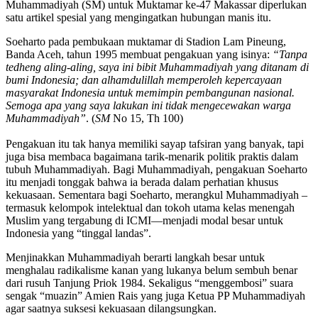
Muhammadiyah (SM) untuk Muktamar ke-47 Makassar diperlukan
satu artikel spesial yang mengingatkan hubungan manis itu.
Soeharto pada pembukaan muktamar di Stadion Lam Pineung,
Banda Aceh, tahun 1995 membuat pengakuan yang isinya:
“Tanpa
tedheng aling-aling, saya ini bibit Muhammadiyah yang ditanam di
bumi Indonesia; dan alhamdulillah memperoleh kepercayaan
masyarakat Indonesia untuk memimpin pembangunan nasional.
Semoga apa yang saya lakukan ini tidak mengecewakan warga
Muhammadiyah”
. (
SM
No 15, Th 100)
Pengakuan itu tak hanya memiliki sayap tafsiran yang banyak, tapi
juga bisa membaca bagaimana tarik-menarik politik praktis dalam
tubuh Muhammadiyah. Bagi Muhammadiyah, pengakuan Soeharto
itu menjadi tonggak bahwa ia berada dalam perhatian khusus
kekuasaan. Sementara bagi Soeharto, merangkul Muhammadiyah –
termasuk kelompok intelektual dan tokoh utama kelas menengah
Muslim yang tergabung di ICMI—menjadi modal besar untuk
Indonesia yang “tinggal landas”.
Menjinakkan Muhammadiyah berarti langkah besar untuk
menghalau radikalisme kanan yang lukanya belum sembuh benar
dari rusuh Tanjung Priok 1984. Sekaligus “menggembosi” suara
sengak “muazin” Amien Rais yang juga Ketua PP Muhammadiyah
agar saatnya suksesi kekuasaan dilangsungkan.