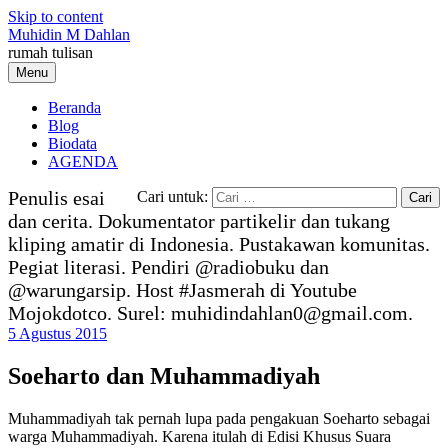
Skip to content
Muhidin M Dahlan
rumah tulisan
Menu
Beranda
Blog
Biodata
AGENDA
Penulis esai
Cari untuk:
dan cerita. Dokumentator partikelir dan tukang
kliping amatir di Indonesia. Pustakawan komunitas.
Pegiat literasi. Pendiri @radiobuku dan
@warungarsip. Host #Jasmerah di Youtube
Mojokdotco. Surel: muhidindahlan0@gmail.com.
5 Agustus 2015
Soeharto dan Muhammadiyah
Muhammadiyah tak pernah lupa pada pengakuan Soeharto sebagai
warga Muhammadiyah. Karena itulah di Edisi Khusus Suara