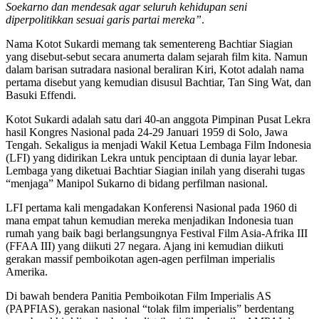
Soekarno dan mendesak agar seluruh kehidupan seni
diperpolitikkan sesuai garis partai mereka”
.
Nama Kotot Sukardi memang tak sementereng Bachtiar Siagian
yang disebut-sebut secara anumerta dalam sejarah film kita. Namun
dalam barisan sutradara nasional beraliran Kiri, Kotot adalah nama
pertama disebut yang kemudian disusul Bachtiar, Tan Sing Wat, dan
Basuki Effendi.
Kotot Sukardi adalah satu dari 40-an anggota Pimpinan Pusat Lekra
hasil Kongres Nasional pada 24-29 Januari 1959 di Solo, Jawa
Tengah. Sekaligus ia menjadi Wakil Ketua Lembaga Film Indonesia
(LFI) yang didirikan Lekra untuk penciptaan di dunia layar lebar.
Lembaga yang diketuai Bachtiar Siagian inilah yang diserahi tugas
“menjaga” Manipol Sukarno di bidang perfilman nasional.
LFI pertama kali mengadakan Konferensi Nasional pada 1960 di
mana empat tahun kemudian mereka menjadikan Indonesia tuan
rumah yang baik bagi berlangsungnya Festival Film Asia-Afrika III
(FFAA III) yang diikuti 27 negara. Ajang ini kemudian diikuti
gerakan massif pemboikotan agen-agen perfilman imperialis
Amerika.
Di bawah bendera Panitia Pemboikotan Film Imperialis AS
(PAPFIAS), gerakan nasional “tolak film imperialis” berdentang