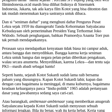
filmindonesia.or.id masih bisa dilihat fisiknya di Sinematek
Indonesia, Jakarta, tak ada karya film Kotot yang bisa ditonton dan
tak mudah menemukan karya sastranya untuk dibaca.
Dan si “seniman daftar” yang menghuni daftar Pengurus Pusat
Lekra sejak 1959 itu dianugerahi Tanda Kehormatan Satyalacana
Kebudayaan oleh pemerintahan Presiden Yang Terhormat Joko
Widodo. Sebuah penghargaan, bahkan Pramoedya Ananta Toer pun
tak pernah mendapatkannya.
Perasaan saya mendapatkan kenyataan tidak biasa ini campur aduk,
antara bangga dan menyedihkan. Bangga karena kerja seniman
Lekra untuk bangsa dan negara pelan-pelan diberikan pengakuan,
walau secara anumerta. Menyedihkan, karena Lekra—dan tentu saja
PKI—masih abadi sebagai hantu!
Seperti hantu, sejarah Kotot Sukardi sudah lama raib bersama
paham yang diusungnya. Kapan Kotot Sukardi lahir, kapan dan
dengan cara bagaimana ia meninggal, di mana kuburnya, bagaimana
keadaan keluarganya pasca “lindu-politik” 1965 adalah pertanyaan
dasar yang jawabannya sedang saya cari-cari.
Atau barangkali,
ambtenaar-ambtenaar
yang memberikan anugerah
Satyalancana kepada Kotot Sukardi sudah menyusun sebuah
informasi lengkap. Bila itu benar, wah itu kerja hebat. Kerja yang