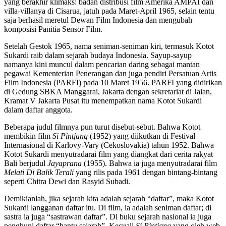
yang berakhir klimaks: badan distribusi film Amerika AMPAI dan
villa-villanya di Cisarua, jatuh pada Maret-April 1965, selain tentu
saja berhasil meretul Dewan Film Indonesia dan mengubah
komposisi Panitia Sensor Film.
Setelah Gestok 1965, nama seniman-seniman kiri, termasuk Kotot
Sukardi raib dalam sejarah budaya Indonesia. Sayup-sayup
namanya kini muncul dalam pencarian daring sebagai mantan
pegawai Kementerian Penerangan dan juga pendiri Persatuan Artis
Film Indonesia (PARFI) pada 10 Maret 1956. PARFI yang didirikan
di Gedung SBKA Manggarai, Jakarta dengan sekretariat di Jalan,
Kramat V Jakarta Pusat itu menempatkan nama Kotot Sukardi
dalam daftar anggota.
Beberapa judul filmnya pun turut disebut-sebut. Bahwa Kotot
membikin film
Si Pintjang
(1952) yang diikutkan di Festival
Internasional di Karlovy-Vary (Cekoslovakia) tahun 1952. Bahwa
Kotot Sukardi menyutradarai film yang diangkat dari cerita rakyat
Bali berjudul
Jayaprana
(1955). Bahwa ia juga menyutradarai film
Melati Di Balik Terali
yang rilis pada 1961 dengan bintang-bintang
seperti Chitra Dewi dan Rasyid Subadi.
Demikianlah, jika sejarah kita adalah sejarah “daftar”, maka Kotot
Sukardi langganan daftar itu. Di film, ia adalah seniman daftar; di
sastra ia juga “sastrawan daftar”. Di buku sejarah nasional ia juga
penghuni daftar “hantu sejarah”. Kecuali
Si Pintjang
yang oleh web