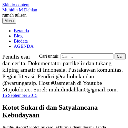
Skip to content
Muhidin M Dahlan
rumah tulisan
Menu
Beranda
Blog
Biodata
AGENDA
Penulis esai
Cari untuk:
dan cerita. Dokumentator partikelir dan tukang
kliping amatir di Indonesia. Pustakawan komunitas.
Pegiat literasi. Pendiri @radiobuku dan
@warungarsip. Host #Jasmerah di Youtube
Mojokdotco. Surel: muhidindahlan0@gmail.com.
16 September 2015
Kotot Sukardi dan Satyalancana
Kebudayaan
Allahu Akbar!
Kotot Sukardi akhirnya dianugerahi Tanda