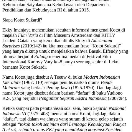
Kehormatan Satyalancana Kebudayaan oleh Departemen
Pendidikan dan Kebudayaan RI di tahun 2015.
Siapa Kotot Sukardi?
Ekky Imanjaya menemukan secuitan informasi mengenai Kotot di
majalah
Film Varia
di Film Museum Amsterdam dan KITLV
Leiden. Catatan yang kemudian ditulis Ekky di
Amsterdam
Surprises
(2010:142) itu kita menemukan frase “Kotot Sukardi”
yang hanya dikutip untuk menjelaskan bahwa Basuki Effendy yang
filmnya berjudul
Pulang
menerima medali di Festival Film
Internasional Karlovy Vary ke-8 punya seorang senior di Lekra
bernama Kotot Sukardi.
Nama Kotot juga disebut A Teeuw di buku
Modern Indonesian
Literature
(1967: 110) sebagai penulis naskah drama
Bende
Mataram
yang berlatar Perang Jawa (1825-1830). Dan lagi-lagi
nama Kotot juga disebut dalam barisan “daftar” di buku Yudiono
K.S. yang berjudul
Pengantar Sejarah Sastra Indonesia
(2007:94).
Ketika sampai pada pembahasan soal seni, buku
Sejarah Nasional
Indonesia VI
(1975: 408) mencatut nama Kotot, lagi-lagi dalam
“daftar”, tapi dalam wajahnya yang suram di kereta gelap sejarah
sebagai
“tokoh-tokoh seniman dari Lembaga Kebudayaan Rakyat
(Lekra), sebuah ormas PKI yang mendukung konsepsi Presiden