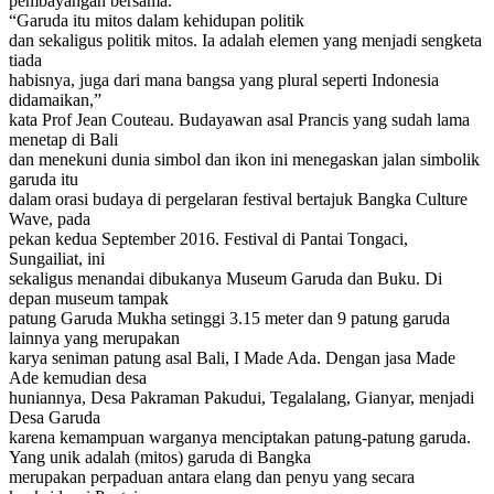
pembayangan bersama.
“Garuda itu mitos dalam kehidupan politik
dan sekaligus politik mitos. Ia adalah elemen yang menjadi sengketa
tiada
habisnya, juga dari mana bangsa yang plural seperti Indonesia
didamaikan,”
kata Prof Jean Couteau. Budayawan asal Prancis yang sudah lama
menetap di Bali
dan menekuni dunia simbol dan ikon ini menegaskan jalan simbolik
garuda itu
dalam orasi budaya di pergelaran festival bertajuk Bangka Culture
Wave, pada
pekan kedua September 2016. Festival di Pantai Tongaci,
Sungailiat, ini
sekaligus menandai dibukanya Museum Garuda dan Buku. Di
depan museum tampak
patung Garuda Mukha setinggi 3.15 meter dan 9 patung garuda
lainnya yang merupakan
karya seniman patung asal Bali, I Made Ada. Dengan jasa Made
Ade kemudian desa
huniannya, Desa Pakraman Pakudui, Tegalalang, Gianyar, menjadi
Desa Garuda
karena kemampuan warganya menciptakan patung-patung garuda.
Yang unik adalah (mitos) garuda di Bangka
merupakan perpaduan antara elang dan penyu yang secara