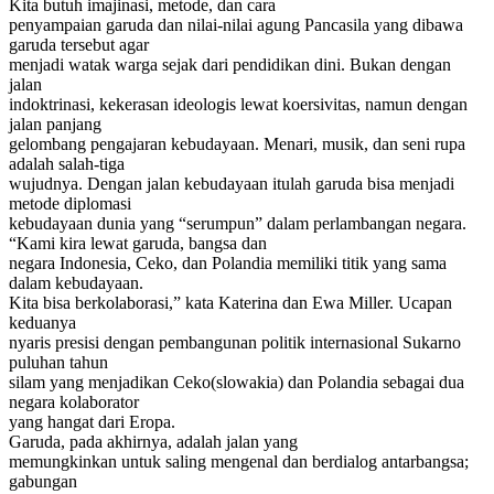
Kita butuh imajinasi, metode, dan cara
penyampaian garuda dan nilai-nilai agung Pancasila yang dibawa
garuda tersebut agar
menjadi watak warga sejak dari pendidikan dini. Bukan dengan
jalan
indoktrinasi, kekerasan ideologis lewat koersivitas, namun dengan
jalan panjang
gelombang pengajaran kebudayaan. Menari, musik, dan seni rupa
adalah salah-tiga
wujudnya. Dengan jalan kebudayaan itulah garuda bisa menjadi
metode diplomasi
kebudayaan dunia yang “serumpun” dalam perlambangan negara.
“Kami kira lewat garuda, bangsa dan
negara Indonesia, Ceko, dan Polandia memiliki titik yang sama
dalam kebudayaan.
Kita bisa berkolaborasi,” kata Katerina dan Ewa Miller. Ucapan
keduanya
nyaris presisi dengan pembangunan politik internasional Sukarno
puluhan tahun
silam yang menjadikan Ceko(slowakia) dan Polandia sebagai dua
negara kolaborator
yang hangat dari Eropa.
Garuda, pada akhirnya, adalah jalan yang
memungkinkan untuk saling mengenal dan berdialog antarbangsa;
gabungan