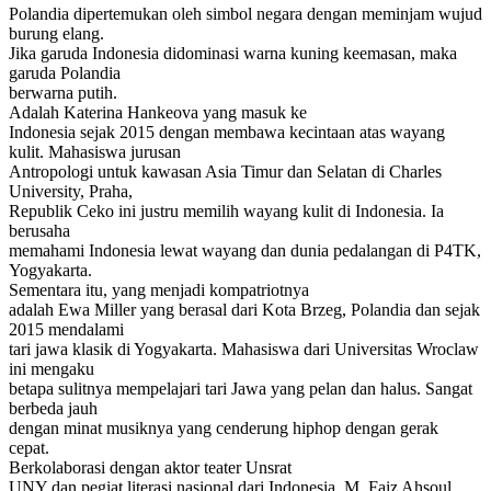
Polandia dipertemukan oleh simbol negara dengan meminjam wujud
burung elang.
Jika garuda Indonesia didominasi warna kuning keemasan, maka
garuda Polandia
berwarna putih.
Adalah Katerina Hankeova yang masuk ke
Indonesia sejak 2015 dengan membawa kecintaan atas wayang
kulit. Mahasiswa jurusan
Antropologi untuk kawasan Asia Timur dan Selatan di Charles
University, Praha,
Republik Ceko ini justru memilih wayang kulit di Indonesia. Ia
berusaha
memahami Indonesia lewat wayang dan dunia pedalangan di P4TK,
Yogyakarta.
Sementara itu, yang menjadi kompatriotnya
adalah Ewa Miller yang berasal dari Kota Brzeg, Polandia dan sejak
2015 mendalami
tari jawa klasik di Yogyakarta. Mahasiswa dari Universitas Wroclaw
ini mengaku
betapa sulitnya mempelajari tari Jawa yang pelan dan halus. Sangat
berbeda jauh
dengan minat musiknya yang cenderung hiphop dengan gerak
cepat.
Berkolaborasi dengan aktor teater Unsrat
UNY dan pegiat literasi nasional dari Indonesia, M. Faiz Ahsoul,