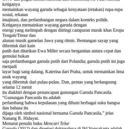
ketiganya
memainkan wayang garuda sebagai kenyataan (retakan) rupa-rupa
sosial, rekatan
imajinasi, dan perlambangan negara dalam konteks politik.
Ketiganya memainkan wayang garuda dengan
energi yang melimpah dengan diiringi campuran musik khas Eropa
Tengah/Timur dan
alunan musik gamelan Jawa yang ritmis. Bentangan sayap yang
dibentuk dari kain
putih dan ditarikan Ewa Miller secara bergantian antara cepat dan
gemulai bukan
saja perlambangan garuda putih dari Polandia; garuda putih ini juga
menjadi
layar bagi sang dalang, Katerina dari Praha, untuk memainkan lima
anak wayang
yang dibentuk dari pulau-pulau. Dan, pentas yang berlangsung
selama 12 menit
itu diakhiri dengan penancapan gunungan Garuda Pancasila.
“Gunungan Pancasila itu adalah
perlambang bahwa kepulauan yang dihuni berbagai suku bangsa
dan bahasa itu
dijaga oleh simbol nasional bernama Garuda Pancasila,” jelas
Nanang R. Hidayat.
Menurut penulis buku
Mencari Telur
Garuda
(2012) dan disertasi doktoralnya di ISI Yogyakarta adalah