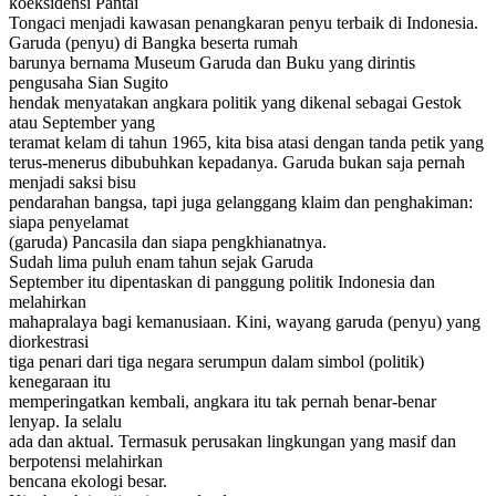
koeksidensi Pantai
Tongaci menjadi kawasan penangkaran penyu terbaik di Indonesia.
Garuda (penyu) di Bangka beserta rumah
barunya bernama Museum Garuda dan Buku yang dirintis
pengusaha Sian Sugito
hendak menyatakan angkara politik yang dikenal sebagai Gestok
atau September yang
teramat kelam di tahun 1965, kita bisa atasi dengan tanda petik yang
terus-menerus dibubuhkan kepadanya. Garuda bukan saja pernah
menjadi saksi bisu
pendarahan bangsa, tapi juga gelanggang klaim dan penghakiman:
siapa penyelamat
(garuda) Pancasila dan siapa pengkhianatnya.
Sudah lima puluh enam tahun sejak Garuda
September itu dipentaskan di panggung politik Indonesia dan
melahirkan
mahapralaya bagi kemanusiaan. Kini, wayang garuda (penyu) yang
diorkestrasi
tiga penari dari tiga negara serumpun dalam simbol (politik)
kenegaraan itu
memperingatkan kembali, angkara itu tak pernah benar-benar
lenyap. Ia selalu
ada dan aktual. Termasuk perusakan lingkungan yang masif dan
berpotensi melahirkan
bencana ekologi besar.