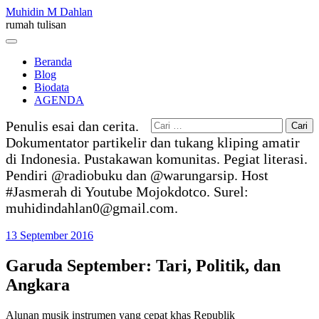
Skip
Muhidin M Dahlan
to
rumah tulisan
content
Menu
Beranda
Blog
Biodata
AGENDA
Cari
Penulis esai dan cerita.
untuk:
Dokumentator partikelir dan tukang kliping amatir
di Indonesia. Pustakawan komunitas. Pegiat literasi.
Pendiri @radiobuku dan @warungarsip. Host
#Jasmerah di Youtube Mojokdotco. Surel:
muhidindahlan0@gmail.com.
13 September 2016
Garuda September: Tari, Politik, dan
Angkara
Alunan musik instrumen yang cepat khas Republik