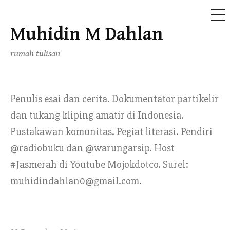
ME
Muhidin M Dahlan
Skip
to
rumah tulisan
content
Penulis esai dan cerita. Dokumentator partikelir
dan tukang kliping amatir di Indonesia.
Pustakawan komunitas. Pegiat literasi. Pendiri
@radiobuku dan @warungarsip. Host
#Jasmerah di Youtube Mojokdotco. Surel:
muhidindahlan0@gmail.com.