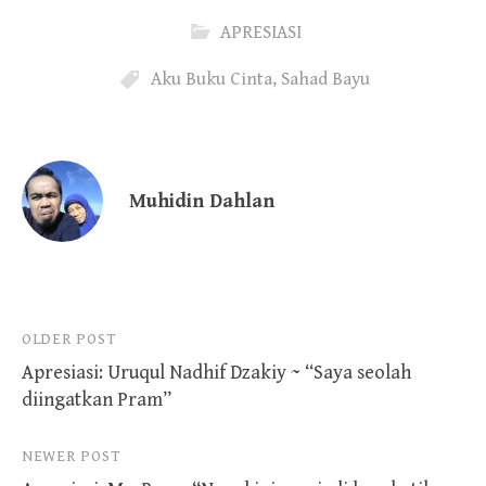
APRESIASI
Aku Buku Cinta
,
Sahad Bayu
Muhidin Dahlan
Post
OLDER POST
Apresiasi: Uruqul Nadhif Dzakiy ~ “Saya seolah
navigation
diingatkan Pram”
NEWER POST