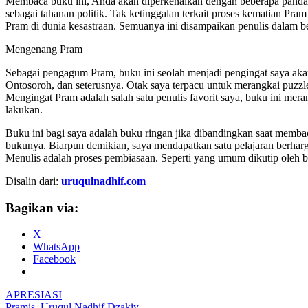
Membaca buku ini, Anda akan diperkenalkan dengan beberapa pandang
sebagai tahanan politik. Tak ketinggalan terkait proses kematian Pram 
Pram di dunia kesastraan. Semuanya ini disampaikan penulis dalam 
Mengenang Pram
Sebagai pengagum Pram, buku ini seolah menjadi pengingat saya aka
Ontosoroh, dan seterusnya. Otak saya terpacu untuk merangkai puzz
Mengingat Pram adalah salah satu penulis favorit saya, buku ini me
lakukan.
Buku ini bagi saya adalah buku ringan jika dibandingkan saat membac
bukunya. Biarpun demikian, saya mendapatkan satu pelajaran berharg
Menulis adalah proses pembiasaan. Seperti yang umum dikutip oleh b
Disalin dari:
uruqulnadhif.com
Bagikan via:
X
WhatsApp
Facebook
APRESIASI
Pramis
,
Uruqul Nadhif Dzakiy