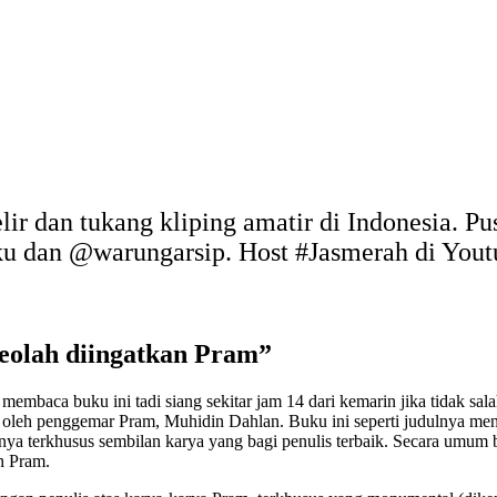
elir dan tukang kliping amatir di Indonesia. P
uku dan @warungarsip. Host #Jasmerah di You
seolah diingatkan Pram”
embaca buku ini tadi siang sekitar jam 14 dari kemarin jika tidak sala
 oleh penggemar Pram, Muhidin Dahlan. Buku ini seperti judulnya men
a terkhusus sembilan karya yang bagi penulis terbaik. Secara umum buku
n Pram.