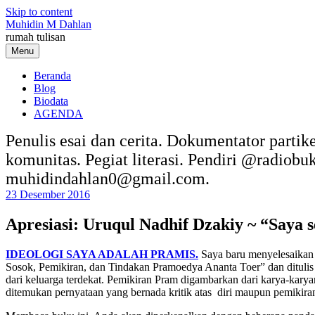
Skip to content
Muhidin M Dahlan
rumah tulisan
Menu
Beranda
Blog
Biodata
AGENDA
Penulis esai dan cerita. Dokumentator partik
komunitas. Pegiat literasi. Pendiri @radiob
muhidindahlan0@gmail.com.
23 Desember 2016
Apresiasi: Uruqul Nadhif Dzakiy ~ “Saya 
IDEOLOGI SAYA ADALAH PRAMIS.
Saya baru menyelesaikan m
Sosok, Pemikiran, dan Tindakan Pramoedya Ananta Toer” dan ditulis
dari keluarga terdekat. Pemikiran Pram digambarkan dari karya-karyany
ditemukan pernyataan yang bernada kritik atas diri maupun pemikira