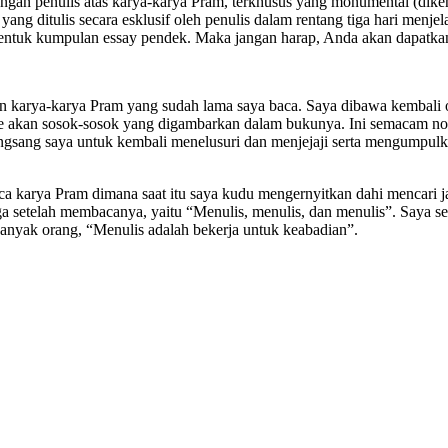
an penulis atas karya-karya Pram, terkhusus yang monumental (dikena
yang ditulis secara esklusif oleh penulis dalam rentang tiga hari menje
bentuk kumpulan essay pendek. Maka jangan harap, Anda akan dapatkan
n karya-karya Pram yang sudah lama saya baca. Saya dibawa kembali o
le akan sosok-sosok yang digambarkan dalam bukunya. Ini semacam nos
rangsang saya untuk kembali menelusuri dan menjejaji serta mengumpul
a karya Pram dimana saat itu saya kudu mengernyitkan dahi mencari ja
a setelah membacanya, yaitu “Menulis, menulis, dan menulis”. Saya se
anyak orang, “Menulis adalah bekerja untuk keabadian”.