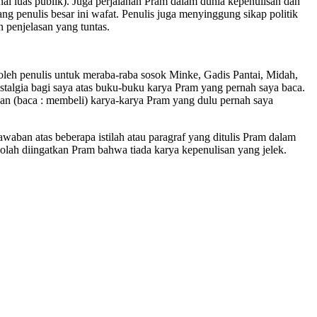
l luas publik). Juga perjalanan Pram dalam dunia kepenulisan dan
lang penulis besar ini wafat. Penulis juga menyinggung sikap politik
 penjelasan yang tuntas.
leh penulis untuk meraba-raba sosok Minke, Gadis Pantai, Midah,
talgia bagi saya atas buku-buku karya Pram yang pernah saya baca.
kan (baca : membeli) karya-karya Pram yang dulu pernah saya
waban atas beberapa istilah atau paragraf yang ditulis Pram dalam
olah diingatkan Pram bahwa tiada karya kepenulisan yang jelek.