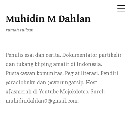
ME
Muhidin M Dahlan
Skip
to
rumah tulisan
content
Penulis esai dan cerita. Dokumentator partikelir
dan tukang kliping amatir di Indonesia.
Pustakawan komunitas. Pegiat literasi. Pendiri
@radiobuku dan @warungarsip. Host
#Jasmerah di Youtube Mojokdotco. Surel:
muhidindahlan0@gmail.com.