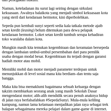
Namun, keteladanan itu surut lagi seiring dengan sirkulasi
kekuasaan. Awalnya balaikota yang menjadi simbol kekuasaan kota
yang steril dari kendaraan bermotor, kini diperbolehkan.
Sepeda pun kembali sunyi seperti sedia kala tatkala metode ajaib
setan kredit (
leasing
) belum ditemukan para dewa pelapak
kendaraan bermotor. Loket setan kredit tumbuh serupa kehadiran
toko waralaba dalam kota.
Mungkin masih kita temukan kegembiraan dan keramaian bersepeda
dengan lambaian umbul-umbul persembahan dari para pemilik
usaha dengan modal besar. Kegembiraan itu terjadi dengan garansi
hadiah motor atau mobil.
Memiliki mobil dan motor menjadi parameter terdepan untuk
menunjukkan di level sosial mana kita berdiam–dan tentu saja
bangga.
Maka kita bisa memaklumi bagaimana sebuah keluarga dengan
takzim membiarkan seorang anak yang masih Sekolah Dasar
mengendarai motor; alih-alih mendidik secara penuh anaknya hidup
di jalan raya berfalsafahkan #SepedaSunyi. Mula-mula keliling
kampung, namun lama kelamaan menjadikan jalan raya sebagai trek
balapan sebagaimana mereka pelajari dalam game-game di internet.