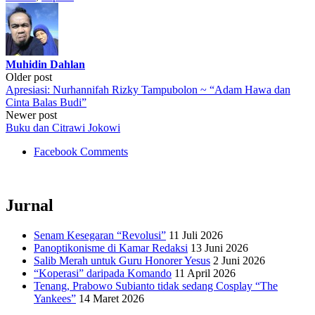
Muhidin Dahlan
Post
Older post
Apresiasi: Nurhannifah Rizky Tampubolon ~ “Adam Hawa dan
navigation
Cinta Balas Budi”
Newer post
Buku dan Citrawi Jokowi
Facebook Comments
Jurnal
Senam Kesegaran “Revolusi”
11 Juli 2026
Panoptikonisme di Kamar Redaksi
13 Juni 2026
Salib Merah untuk Guru Honorer Yesus
2 Juni 2026
“Koperasi” daripada Komando
11 April 2026
Tenang, Prabowo Subianto tidak sedang Cosplay “The
Yankees”
14 Maret 2026