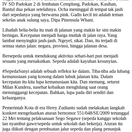
IV SD Padokan 2 di Jembatan Cemplung, Padokan, Kasihan,
Bantul dua pekan setelahnya. Ocha meninggal di tempat tak jauh
dari sepedanya yang berwarna pink. Gadis kecil ini adalah teman
sekelas anak sulung saya, Dipa Pinensula Whani.
Lihatlah belia-belia itu mati di jalanan yang makin ke sini makin
beringas. Kecepatan menjadi harga mutlak di jalan raya. Yang
lambat menyingkir jauh-jauh. Ngeyel, sikat. Dan, itu terjadi di
semua status jalan: negara, provinsi, hingga jalanan desa.
Bersepeda untuk mendukung aktivitas sehari-hari pun menjadi
sesuatu yang menakutkan. Sepeda adalah kayuhan kesunyian.
#SepedaSunyi adalah sebuah refleksi ke dalam. Tiba-tiba ada lubang
kemanusiaan yang kosong dalam lubuk jalanan kita. Dalam
kecepatan itu kita lupa kemanusiaan kita. Dan memang, seturut
Milan Kundera, nasehat kebaikan menghilang saat orang
menunggangi kecepatan. Bahkan, lupa pada diri sendiri dan
keluarganya.
Pemerintah Kota di era Herry Zudianto sudah melakukan langkah
konkret mengeluarkan aturan bernomor 551/048/SE/2009 tertanggal
22 Mei tentang pelaksanaan Sego Segawe (sepeda kanggo sekolah
lan nyambut gawe/sepeda untuk sekolah dan bekerja). Aturan itu
juga diikuti dengan pembuatan jalur sepeda dan plang penunjuk