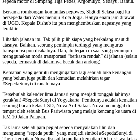
sepeda motor di Simpang Tiga Pedes, Argomulyo, Sedayu, Bantul.
Bersama rombongan komunitas pegowes, Sigit di Selasa pagi itu
bersepeda dari Wates menuju Kota Jogja. Hanya enam jam dirawat
di UGD, Kepala Dishub itu pun menghembuskan napasnya yang
terakhir.
Lihatlah jalanan itu. Tak pilih-pilih siapa yang berkalang maut di
atasnya. Bahkan, seorang pemimpin tertinggi yang mengurus
transportasi pun disikatnya. Dan, itu terjadi di saat sang pemimpin
menggunakan moda transportasi “berkasta rendah” di jalanan (selain
sepeda, termasuk di dalamnya becak dan andong).
Kematian yang getir itu mengingatkan lagi sebuah luka kenangan
yang belum juga pulih dan kemudian melahirkan tagar
#SepedaSunyi di ranah maya.
Tersebutlah kalender lima Januari yang menjadi tonggak lahirnya
gerak(an) #SepedaSunyi di Yogyakarta. Pemicunya adalah kematian
seorang bocah kelas 1 SD, Nova Arif Safaat. Nova meninggal di
tempat oleh sebuah Bus Pariwisata yang melaju kencang ke utara di
KM 10 Jalan Palagan.
Tak lama setelah para pegiat sepeda menyalakan lilin dan
mengusung “sepeda putih” yang menjadi simbol #SepedaSunyi di
Tugu, kematian Nova disusul kemudian kematian Ocha, siswa kelas