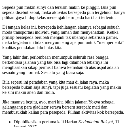
Sepeda pun makin sunyi dan tersisih makin ke pinggir. Bila pun
sepeda disebut-sebut, maka aktivitas bersepeda pun tergelincir hanya
pilihan gaya hidup kelas menengah baru pada hari-hari tertentu.
Di tangan kelas ini, bersepeda kehilangan elannya sebagai sebuah
moda transportasi individu yang ramah dan menyehatkan. Ketika
prinsip bersepeda berubah menjadi tak ubahnya sebarisan pamer,
maka kegiatan ini tidak menyumbang apa pun untuk “memperbaiki”
kualitas peradaban lalu lintas kita.
Yang lahir dari perlombaan menumpuk seluruh rasa bangga
berkendara jalanan yang tak bisa lagi ditambah lebarnya ini
menghasilkan sikap permisif bahwa kematian di atas aspal adalah
sesuatu yang normal. Sesuatu yang biasa saja.
Bila seperti ini peradaban yang kita mau di jalan raya, maka
bersepeda bukan saja sunyi, tapi juga sesuatu kegiatan yang makin
ke sini makin aneh dan rudin.
Jika maunya begitu, ayo, mari kita bikin jalanan Yogya sebagai
gelanggang para gladiator seraya berseru serapah: mati dan
membusuklah kalian para pesepeda. Pilihan aktivitas kok bersepeda.
Dipublikasikan pertama kali Harian
Kedaulatan Rakyat
, 11
Januari 2017.