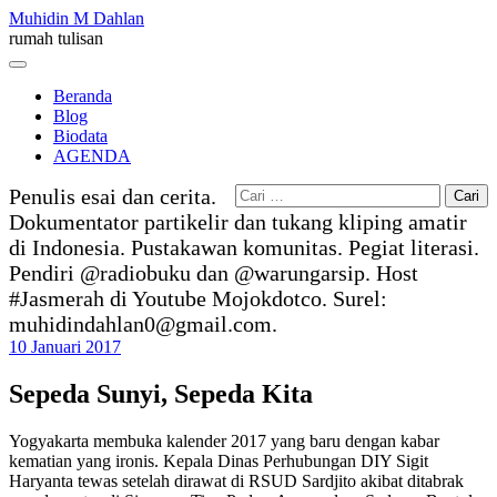
Skip
Muhidin M Dahlan
to
rumah tulisan
content
Menu
Beranda
Blog
Biodata
AGENDA
Cari
Penulis esai dan cerita.
untuk:
Dokumentator partikelir dan tukang kliping amatir
di Indonesia. Pustakawan komunitas. Pegiat literasi.
Pendiri @radiobuku dan @warungarsip. Host
#Jasmerah di Youtube Mojokdotco. Surel:
muhidindahlan0@gmail.com.
10 Januari 2017
Sepeda Sunyi, Sepeda Kita
Yogyakarta membuka kalender 2017 yang baru dengan kabar
kematian yang ironis. Kepala Dinas Perhubungan DIY Sigit
Haryanta tewas setelah dirawat di RSUD Sardjito akibat ditabrak