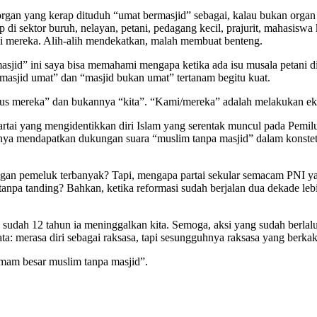
organ yang kerap dituduh “umat bermasjid” sebagai, kalau bukan organ
ip di sektor buruh, nelayan, petani, pedagang kecil, prajurit, mahasisw
hi mereka. Alih-alih mendekatkan, malah membuat benteng.
asjid” ini saya bisa memahami mengapa ketika ada isu musala petani d
masjid umat” dan “masjid bukan umat” tertanam begitu kuat.
sus mereka” dan bukannya “kita”. “Kami/mereka” adalah melakukan eks
tai yang mengidentikkan diri Islam yang serentak muncul pada Pemilu 
nya mendapatkan dukungan suara “muslim tanpa masjid” dalam konstetasi
gan pemeluk terbanyak? Tapi, mengapa partai sekular semacam PNI yan
npa tanding? Bahkan, ketika reformasi sudah berjalan dua dekade lebi
n sudah 12 tahun ia meninggalkan kita. Semoga, aksi yang sudah berlal
: merasa diri sebagai raksasa, tapi sesungguhnya raksasa yang berkaki
imam besar muslim tanpa masjid”.