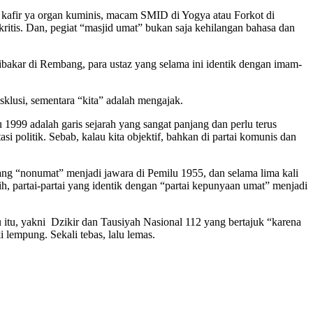
 kafir ya organ kuminis, macam SMID di Yogya atau Forkot di
a kritis. Dan, pegiat “masjid umat” bukan saja kehilangan bahasa dan
ibakar di Rembang, para ustaz yang selama ini identik dengan imam-
klusi, sementara “kita” adalah mengajak.
1999 adalah garis sejarah yang sangat panjang dan perlu terus
 politik. Sebab, kalau kita objektif, bahkan di partai komunis dan
g “nonumat” menjadi jawara di Pemilu 1955, dan selama lima kali
h, partai-partai yang identik dengan “partai kepunyaan umat” menjadi
u itu, yakni Dzikir dan Tausiyah Nasional 112 yang bertajuk “karena
 lempung. Sekali tebas, lalu lemas.