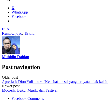
X
WhatsApp
Facebook
ESAI
Kuntowijoyo
,
TirtoId
Muhidin Dahlan
Post navigation
Older post
Apresiasi: Dion Yulianto ~ “Kehebatan esai yang ternyata tidak kalah
Newer post
Mocosik: Buku, Musik, dan Festival
Facebook Comments