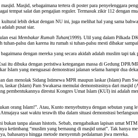
 masjid. Masjid, sebagaimana tertera di poster para penyelenggara penga
bagai tempat salat dan pengajian reguler. Termasuk zikir 112 dengan mu
ultural lebih dekat dengan NU ini, juga melihat hal yang sama bahwa 
adalah pusat siar.
ulan esai
Membakar Rumah Tuhan
(1999). Ulil yang dalam Pilkada DK
tuhan-palsu dan karena itu rumah si tuhan-palsu mesti dibakar sampai 
 bagaimana dengan mereka yang secara akidah adalah muslim tapi tak
 Esai itu dibuka dengan peristiwa ketegangan massa di Gedung DPR/
skar Islam yang menguasai demonstrasi jalanan selama hampir dua dek
yan dan menolak Sidang Istimewa MPR maupun laskar (Islam) Pam Swa
 laskar (Islam) Pam Swakarsa memulai demonstrasinya dari masjid (Al-
r yang pembentukannya direstui Kongres Umat Islam (KUI) ini adalah m
ukan orang Islam!”. Atau, Kunto menyebutnya dengan sebutan yang lebi
s Atmajaya saat waktu terawih tiba dalam situasi demonstrasi berlangsu
 bukan tanpa alasan historis. Sebab, mengabaikan lapisan umat MTM 
besarnya ketimbang “muslim yang bernaung di masjid umat”. Tak hany
anya, bahasanya hingga metode menyentuh pedalaman jiwa mereka.