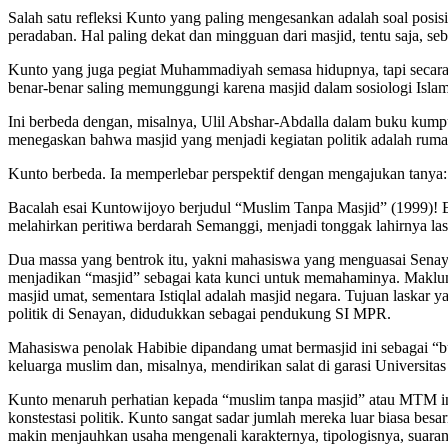
Salah satu refleksi Kunto yang paling mengesankan adalah soal posisi
peradaban. Hal paling dekat dan mingguan dari masjid, tentu saja, se
Kunto yang juga pegiat Muhammadiyah semasa hidupnya, tapi secara k
benar-benar saling memunggungi karena masjid dalam sosiologi Islam 
Ini berbeda dengan, misalnya, Ulil Abshar-Abdalla dalam buku kump
menegaskan bahwa masjid yang menjadi kegiatan politik adalah rumah 
Kunto berbeda. Ia memperlebar perspektif dengan mengajukan tanya:
Bacalah esai Kuntowijoyo berjudul “Muslim Tanpa Masjid” (1999)!
melahirkan peritiwa berdarah Semanggi, menjadi tonggak lahirnya la
Dua massa yang bentrok itu, yakni mahasiswa yang menguasai Sena
menjadikan “masjid” sebagai kata kunci untuk memahaminya. Maklum,
masjid umat, sementara Istiqlal adalah masjid negara. Tujuan laska
politik di Senayan, didudukkan sebagai pendukung SI MPR.
Mahasiswa penolak Habibie dipandang umat bermasjid ini sebagai “b
keluarga muslim dan, misalnya, mendirikan salat di garasi Universita
Kunto menaruh perhatian kepada “muslim tanpa masjid” atau MTM ini
konstestasi politik. Kunto sangat sadar jumlah mereka luar biasa 
makin menjauhkan usaha mengenali karakternya, tipologisnya, suar