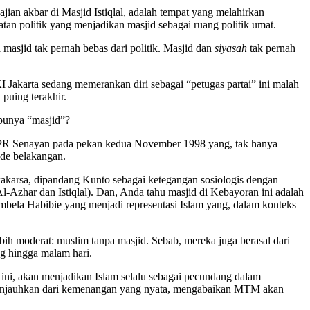
jian akbar di Masjid Istiqlal, adalah tempat yang melahirkan
atan politik yang menjadikan masjid sebagai ruang politik umat.
masjid tak pernah bebas dari politik. Masjid dan
siyasah
tak pernah
I Jakarta sedang memerankan diri sebagai “petugas partai” ini malah
puing terakhir.
 punya “masjid”?
MPR Senayan pada pekan kedua November 1998 yang, tak hanya
ade belakangan.
karsa, dipandang Kunto sebagai ketegangan sosiologis dengan
Azhar dan Istiqlal). Dan, Anda tahu masjid di Kebayoran ini adalah
embela Habibie yang menjadi representasi Islam yang, dalam konteks
h moderat: muslim tanpa masjid. Sebab, mereka juga berasal dari
ng hingga malam hari.
ini, akan menjadikan Islam selalu sebagai pecundang dalam
a menjauhkan dari kemenangan yang nyata, mengabaikan MTM akan