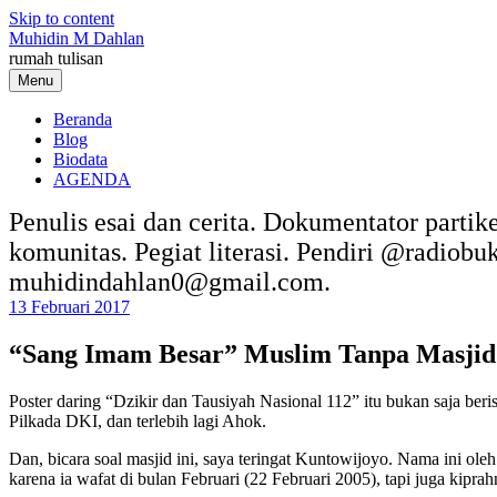
Skip to content
Muhidin M Dahlan
rumah tulisan
Menu
Beranda
Blog
Biodata
AGENDA
Penulis esai dan cerita. Dokumentator partik
komunitas. Pegiat literasi. Pendiri @radiob
muhidindahlan0@gmail.com.
13 Februari 2017
“Sang Imam Besar” Muslim Tanpa Masjid
Poster daring “Dzikir dan Tausiyah Nasional 112” itu bukan saja beris
Pilkada DKI, dan terlebih lagi Ahok.
Dan, bicara soal masjid ini, saya teringat Kuntowijoyo. Nama ini ol
karena ia wafat di bulan Februari (22 Februari 2005), tapi juga kipr