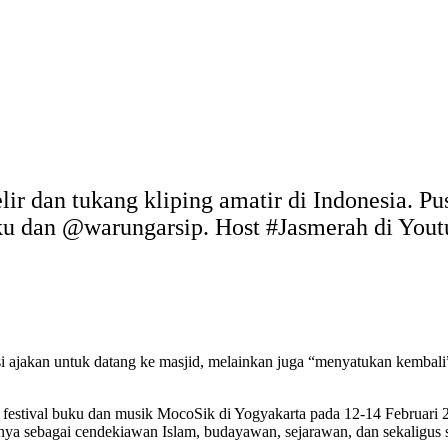
elir dan tukang kliping amatir di Indonesia. P
uku dan @warungarsip. Host #Jasmerah di You
i ajakan untuk datang ke masjid, melainkan juga “menyatukan kembali” s
eh festival buku dan musik MocoSik di Yogyakarta pada 12-14 Februari 
ahnya sebagai cendekiawan Islam, budayawan, sejarawan, dan sekaligus 