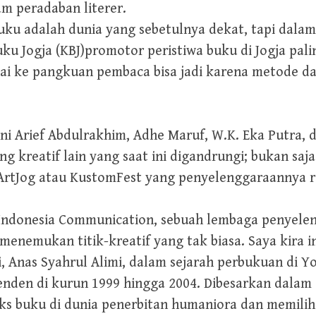
m peradaban literer.
uku adalah dunia yang sebetulnya dekat, tapi dal
ku Jogja (KBJ)promotor peristiwa buku di Jogja pal
ai ke pangkuan pembaca bisa jadi karena metode 
ni Arief Abdulrakhim, Adhe Maruf, W.K. Eka Putra,
kreatif lain yang saat ini digandrungi; bukan saja 
rtJog atau KustomFest yang penyelenggaraannya r
Indonesia Communication, sebuah lembaga penyele
menemukan titik-kreatif yang tak biasa. Saya kira 
ni, Anas Syahrul Alimi, dalam sejarah perbukuan di Y
enden di kurun 1999 hingga 2004. Dibesarkan dalam
ks buku di dunia penerbitan humaniora dan memilih