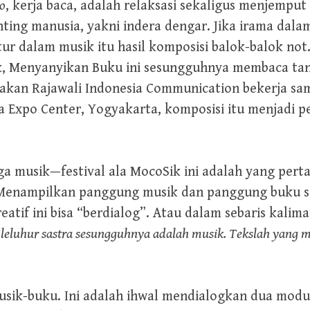
o
, kerja baca, adalah relaksasi sekaligus menjempu
enting manusia, yakni indera dengar. Jika irama dal
ur dalam musik itu hasil komposisi balok-balok not
k, Menyanyikan Buku ini sesungguhnya membaca ta
arakan Rajawali Indonesia Communication bekerja s
gja Expo Center, Yogyakarta, komposisi itu menjadi 
a musik—festival ala MocoSik ini adalah yang pert
. Menampilkan panggung musik dan panggung buku s
atif ini bisa “berdialog”. Atau dalam sebaris kalimat
“
leluhur sastra sesungguhnya adalah musik. Tekslah yang 
usik-buku. Ini adalah ihwal mendialogkan dua modu