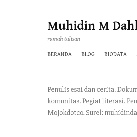
Muhidin M Dah
Skip
to
rumah tulisan
content
BERANDA
BLOG
BIODATA
Penulis esai dan cerita. Doku
komunitas. Pegiat literasi. 
Mojokdotco. Surel: muhidind