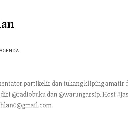
lan
Cari
AGENDA
untuk:
mentator partikelir dan tukang kliping amatir
Pendiri @radiobuku dan @warungarsip. Host #Ja
ahlan0@gmail.com.