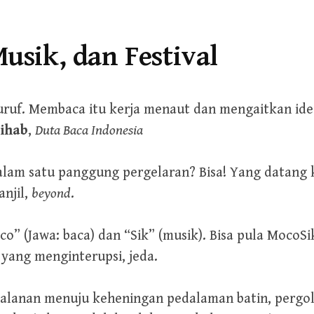
usik, dan Festival
ruf. Membaca itu kerja menaut dan mengaitkan ide.
ihab
,
Duta Baca Indonesia
alam satu panggung pergelaran? Bisa! Yang datang 
njil,
beyond
.
” (Jawa: baca) dan “Sik” (musik). Bisa pula MocoSi
 yang menginterupsi, jeda.
rjalanan menuju keheningan pedalaman batin, pergo