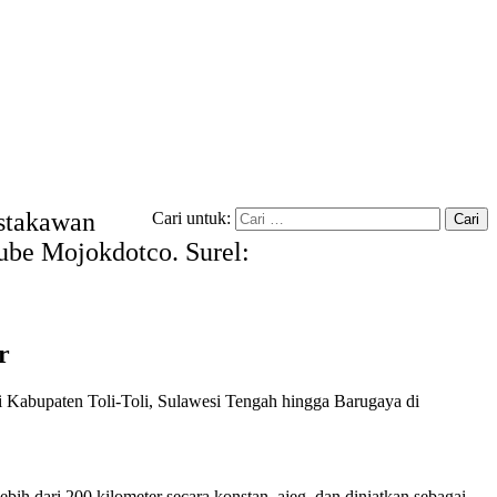
ustakawan
Cari untuk:
tube Mojokdotco. Surel:
r
di Kabupaten Toli-Toli, Sulawesi Tengah hingga Barugaya di
.
ebih dari 200 kilometer secara konstan, ajeg, dan diniatkan sebagai