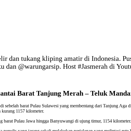
elir dan tukang kliping amatir di Indonesia. P
uku dan @warungarsip. Host #Jasmerah di You
Pantai Barat Tanjung Merah – Teluk Manda
tai di sebelah barat Pulau Sulawesi yang membentang dari Tanjung Aga 
ih kurang 1157 kilometer.
ng barat Pulau Jawa hingga Banyuwangi di ujung timur, 1154 kilometer
a penulis yang jarang sekali melakukan perjalanan yang melintasi rute l