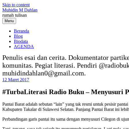
Skip to content
Muhidin M Dahlan
rumah tulisan
Menu
Beranda
Blog
Biodata
AGENDA
Penulis esai dan cerita. Dokumentator partik
komunitas. Pegiat literasi. Pendiri @radiob
muhidindahlan0@gmail.com.
12 Maret 2017
#TurbaLiterasi Radio Buku – Menyusuri 
Pantai Barat adalah sebutan “lain” yang tak resmi untuk pesisir pan
Kabupaten Takalar di Sulawesi Selatan. Panjang Pantai Barat ini leb
Perbandingan garis pantai itu sama dengan menyusuri Cilegon di uju
Tapi, tenang, saya tak sejauh itu menempuh perjalanan. Lagi pula, say