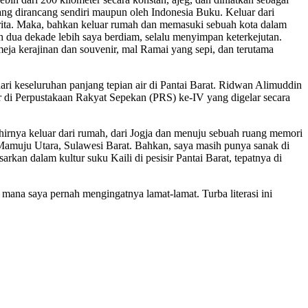
yang dirancang sendiri maupun oleh Indonesia Buku. Keluar dari
rita. Maka, bahkan keluar rumah dan memasuki sebuah kota dalam
h dua dekade lebih saya berdiam, selalu menyimpan keterkejutan.
meja kerajinan dan souvenir, mal Ramai yang sepi, dan terutama
ari keseluruhan panjang tepian air di Pantai Barat. Ridwan Alimuddin
r di Perpustakaan Rakyat Sepekan (PRS) ke-IV yang digelar secara
rnya keluar dari rumah, dari Jogja dan menuju sebuah ruang memori
 Mamuju Utara, Sulawesi Barat. Bahkan, saya masih punya sanak di
kan dalam kultur suku Kaili di pesisir Pantai Barat, tepatnya di
 mana saya pernah mengingatnya lamat-lamat. Turba literasi ini