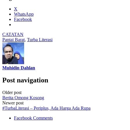
X
WhatsApp
Facebook
CATATAN
Pantai Barat
,
Turba Literasi
Muhidin Dahlan
Post navigation
Older post
Berita Omong Kosong
Newer post
#TurbaLiterasi – Periplus, Ada Harga Ada Rupa
Facebook Comments