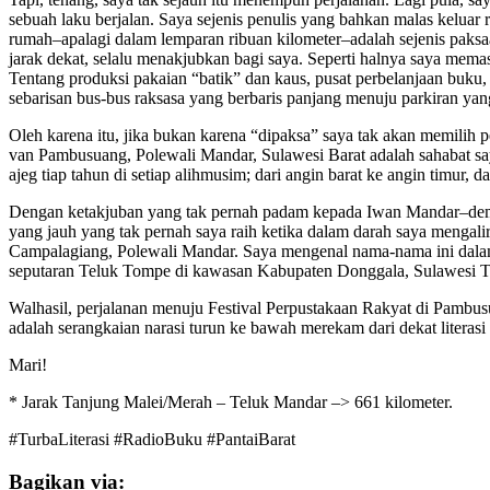
sebuah laku berjalan. Saya sejenis penulis yang bahkan malas keluar
rumah–apalagi dalam lemparan ribuan kilometer–adalah sejenis paks
jarak dekat, selalu menakjubkan bagi saya. Seperti halnya saya mema
Tentang produksi pakaian “batik” dan kaus, pusat perbelanjaan buku, 
sebarisan bus-bus raksasa yang berbaris panjang menuju parkiran yang
Oleh karena itu, jika bukan karena “dipaksa” saya tak akan memilih 
van Pambusuang, Polewali Mandar, Sulawesi Barat adalah sahabat say
ajeg tiap tahun di setiap alihmusim; dari angin barat ke angin timur
Dengan ketakjuban yang tak pernah padam kepada Iwan Mandar–demik
yang jauh yang tak pernah saya raih ketika dalam darah saya mengal
Campalagiang, Polewali Mandar. Saya mengenal nama-nama ini dalam ce
seputaran Teluk Tompe di kawasan Kabupaten Donggala, Sulawesi 
Walhasil, perjalanan menuju Festival Perpustakaan Rakyat di Pambusua
adalah serangkaian narasi turun ke bawah merekam dari dekat literasi
Mari!
* Jarak Tanjung Malei/Merah – Teluk Mandar –> 661 kilometer.
#TurbaLiterasi #RadioBuku #PantaiBarat
Bagikan via: