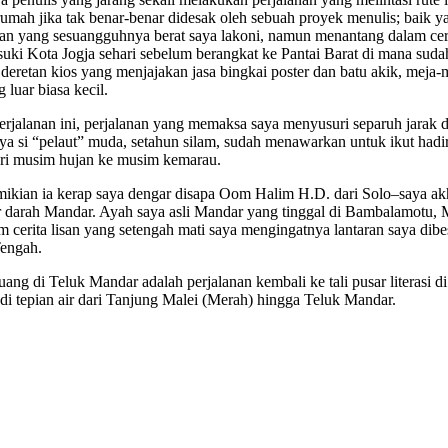
 rumah jika tak benar-benar didesak oleh sebuah proyek menulis; baik 
aan yang sesuangguhnya berat saya lakoni, namun menantang dalam ce
suki Kota Jogja sehari sebelum berangkat ke Pantai Barat di mana suda
deretan kios yang menjajakan jasa bingkai poster dan batu akik, meja-
 luar biasa kecil.
perjalanan ini, perjalanan yang memaksa saya menyusuri separuh jarak d
a si “pelaut” muda, setahun silam, sudah menawarkan untuk ikut hadi
, dari musim hujan ke musim kemarau.
ian ia kerap saya dengar disapa Oom Halim H.D. dari Solo–saya akhi
ir darah Mandar. Ayah saya asli Mandar yang tinggal di Bambalamotu,
rita lisan yang setengah mati saya mengingatnya lantaran saya dibesar
Tengah.
ng di Teluk Mandar adalah perjalanan kembali ke tali pusar literasi di
 di tepian air dari Tanjung Malei (Merah) hingga Teluk Mandar.